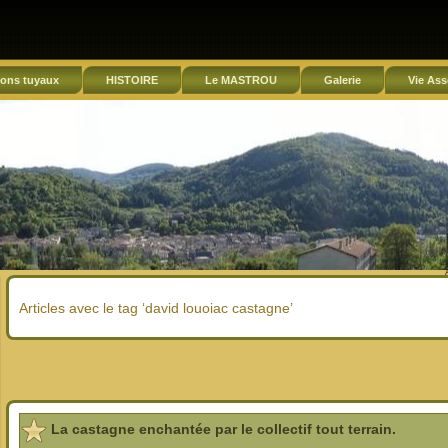
ons tuyaux
HISTOIRE
Le MASTROU
Galerie
Vie Ass
Articles avec le tag ‘david louoiac castagne’
La castagne enchantée par le collectif tout terrain.