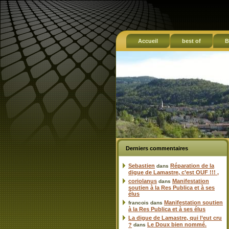
Accueil
best of
B
Derniers commentaires
Sebastien
Réparation de la
dans
digue de Lamastre, c’est OUF !!! ,
coriolanus
Manifestation
dans
soutien à la Res Publica et à ses
élus
Manifestation soutien
francois
dans
à la Res Publica et à ses élus
La digue de Lamastre, qui l’eut cru
Le Doux bien nommé.
?
dans