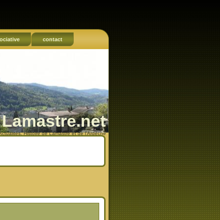
ociative
contact
Lamastre.net
Actualités, Histoire de Lamastre et de l'Ardèche