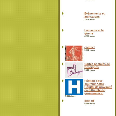
Evénements et
animations
7 109 views
Lamastre et la
guerre
6 817 views
contact
6 772 views
Cartes postales de
Desaignes
6 511 views
Pétition pour
soutenir notre
Hôpital de proximité
en difficulté de
gouvernance.
5 890 views
best of
5 766 views