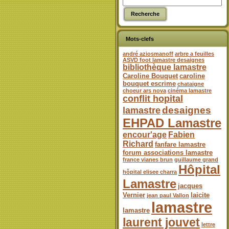
Mots-clefs
andré aziosmanoff
arbre a feuilles
ASVD foot lamastre desaignes
bibliothèque lamastre
Caroline Bouquet
caroline
bouquet escrime
chataigne
choeur ars nova
cinéma lamastre
conflit hopital
desaignes
lamastre
EHPAD Lamastre
encour'age
Fabien
Richard
fanfare lamastre
forum associations lamastre
france vianes brun
guillaume grand
Hôpital
hôpital elisee charra
Lamastre
jacques
Vernier
laicite
jean paul Vallon
lamastre
lamastre
laurent jouvet
lettre