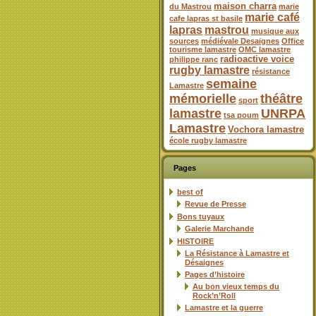
maison charra
du Mastrou
marie
marie café
cafe lapras st basile
lapras
mastrou
musique aux
sources
médiévale Desaignes
Office
tourisme lamastre
OMC lamastre
radioactive voice
philippe ranc
rugby lamastre
résistance
semaine
Lamastre
mémorielle
théâtre
sport
lamastre
UNRPA
tsa poum
Lamastre
Vochora lamastre
école rugby lamastre
Pages
best of
Revue de Presse
Bons tuyaux
Galerie Marchande
HISTOIRE
La Résistance à Lamastre et
Désaignes
Pages d’histoire
Au bon vieux temps du
Rock’n’Roll
Lamastre et la guerre