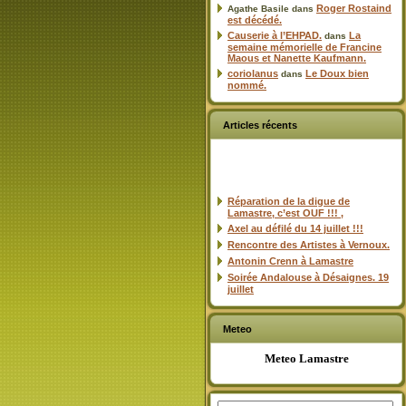
Roger Rostaind
Agathe Basile
dans
est décédé.
Causerie à l’EHPAD.
La
dans
semaine mémorielle de Francine
Maous et Nanette Kaufmann.
coriolanus
Le Doux bien
dans
nommé.
Articles récents
Réparation de la digue de
Lamastre, c’est OUF !!! ,
Axel au défilé du 14 juillet !!!
Rencontre des Artistes à Vernoux.
Antonin Crenn à Lamastre
Soirée Andalouse à Désaignes. 19
juillet
Meteo
Meteo Lamastre