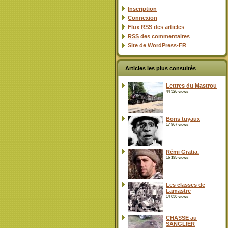
Inscription
Connexion
Flux
RSS
des articles
RSS
des commentaires
Site de WordPress-FR
Articles les plus consultés
Lettres du Mastrou
44 326 views
Bons tuyaux
17 967 views
Rémi Gratia.
16 195 views
Les classes de
Lamastre
14 830 views
CHASSE au
SANGLIER