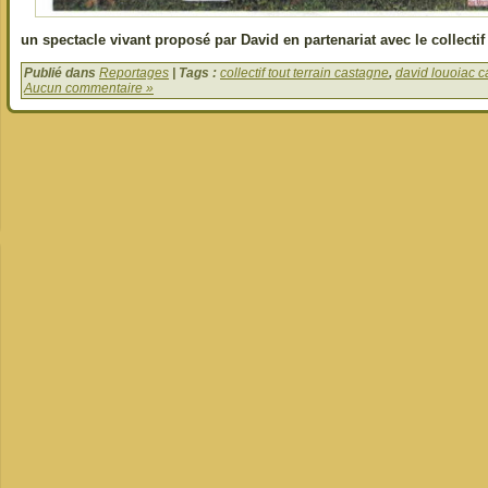
un spectacle vivant proposé par David en partenariat avec le collectif 
Publié dans
Reportages
| Tags :
collectif tout terrain castagne
,
david louoiac 
Aucun commentaire »