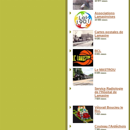
10 977 views
Associations
Lamastroises
10 555 views
Cartes postales de
Lamastre
9 636 views
BCL
8 691 views
Le MASTROU
8 039 views
Service Radiologie
de l’Hôpital de
Lamastre
7 824 views
Vélorail Boucieu le
Roi.
7 410 views
Couteau l’Ardéchois
7 305 views