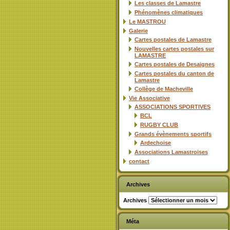
Les classes de Lamastre
Phénomènes climatiques
Le MASTROU
Galerie
Cartes postales de Lamastre
Nouvelles cartes postales sur
LAMASTRE
Cartes postales de Desaignes
Cartes postales du canton de
Lamastre
Collège de Macheville
Vie Associative
ASSOCIATIONS SPORTIVES
BCL
RUGBY CLUB
Grands évènements sportifs
Ardechoise
Associations Lamastroises
contact
Archives
Archives
Méta