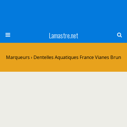
Lamastre.net
Marqueurs › Dentelles Aquatiques France Vianes Brun