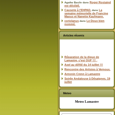
Roger Rostaind
Agathe Basile
dans
est décédé.
Causerie à l’EHPAD.
La
dans
semaine mémorielle de Francine
Maous et Nanette Kaufmann.
coriolanus
Le Doux bien
dans
nommé.
Articles récents
Réparation de la digue de
Lamastre, c’est OUF !!! ,
Axel au défilé du 14 juillet !!!
Rencontre des Artistes à Vernoux.
Antonin Crenn à Lamastre
Soirée Andalouse à Désaignes. 19
juillet
Meteo
Meteo Lamastre