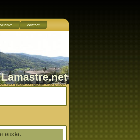
ociative
contact
Lamastre.net
Actualités, Histoire de Lamastre et de l'Ardèche
er succès.