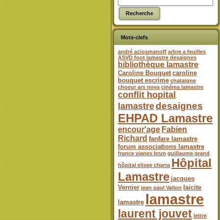
Mots-clefs
andré aziosmanoff
arbre a feuilles
ASVD foot lamastre desaignes
bibliothèque lamastre
Caroline Bouquet
caroline
bouquet escrime
chataigne
choeur ars nova
cinéma lamastre
conflit hopital
desaignes
lamastre
EHPAD Lamastre
encour'age
Fabien
Richard
fanfare lamastre
forum associations lamastre
france vianes brun
guillaume grand
Hôpital
hôpital elisee charra
Lamastre
jacques
Vernier
laicite
jean paul Vallon
lamastre
lamastre
laurent jouvet
lettre