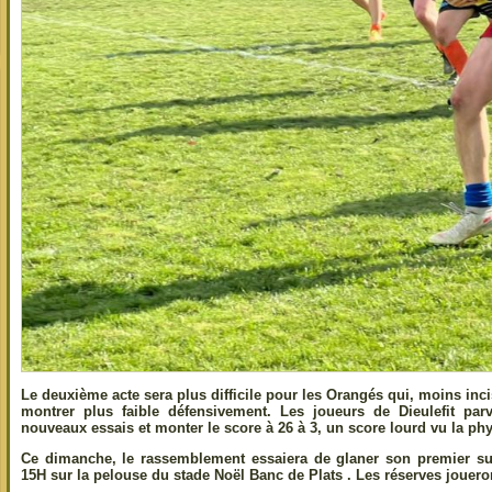
Le deuxième acte sera plus difficile pour les Orangés qui, moins inci
montrer plus faible défensivement. Les joueurs de Dieulefit par
nouveaux essais et monter le score à 26 à 3, un score lourd vu la ph
Ce dimanche, le rassemblement essaiera de glaner son premier su
15H sur la pelouse du stade Noël Banc de Plats . Les réserves joueron