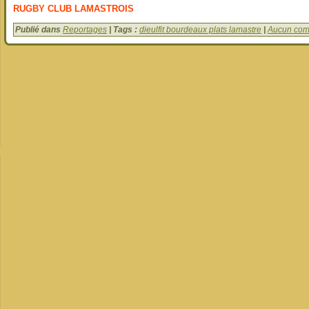
RU
GBY CLUB LAMASTROIS‍
Publié dans
Reportages
| Tags :
dieulfit bourdeaux plats lamastre
|
Aucun com