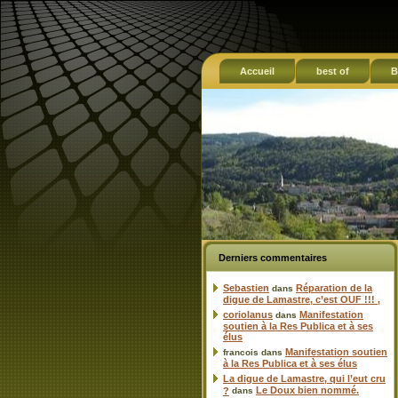
Accueil
best of
B
Derniers commentaires
Sebastien
Réparation de la
dans
digue de Lamastre, c’est OUF !!! ,
coriolanus
Manifestation
dans
soutien à la Res Publica et à ses
élus
Manifestation soutien
francois
dans
à la Res Publica et à ses élus
La digue de Lamastre, qui l’eut cru
Le Doux bien nommé.
?
dans