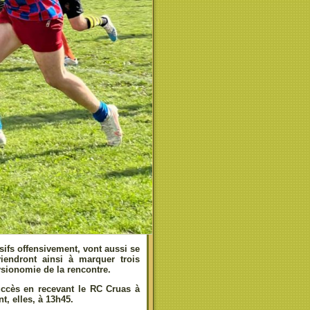
sifs offensivement, vont aussi se
viendront ainsi à marquer trois
ysionomie de la rencontre.
ccès en recevant le RC Cruas à
t, elles, à 13h45.