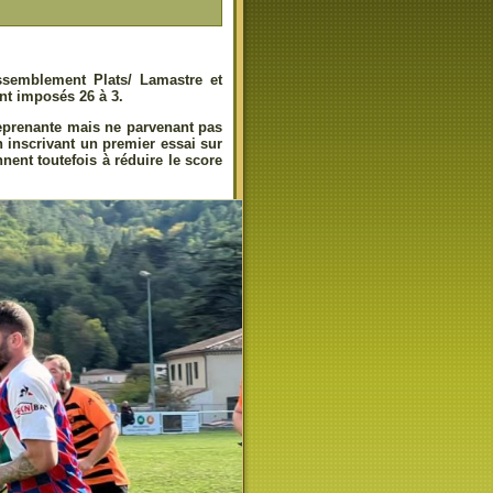
ssemblement Plats/ Lamastre et
ont imposés 26 à 3.
reprenante mais ne parvenant pas
n inscrivant un premier essai sur
nent toutefois à réduire le score