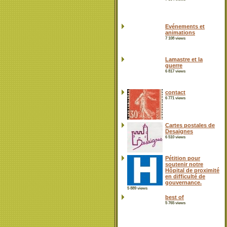
Evénements et
animations
7 108 views
Lamastre et la
guerre
6 817 views
contact
6 771 views
Cartes postales de
Desaignes
6 510 views
Pétition pour
soutenir notre
Hôpital de proximité
en difficulté de
gouvernance.
5 889 views
best of
5 765 views