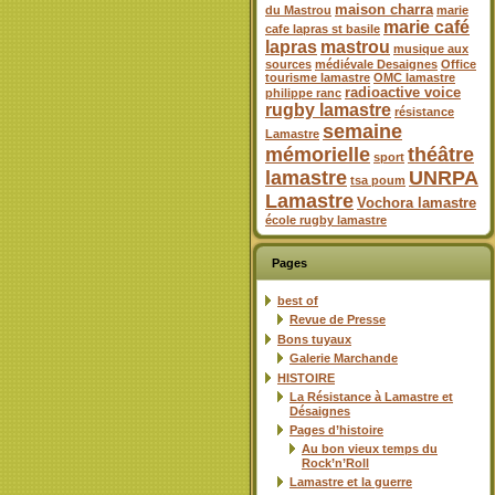
maison charra
du Mastrou
marie
marie café
cafe lapras st basile
lapras
mastrou
musique aux
sources
médiévale Desaignes
Office
tourisme lamastre
OMC lamastre
radioactive voice
philippe ranc
rugby lamastre
résistance
semaine
Lamastre
mémorielle
théâtre
sport
lamastre
UNRPA
tsa poum
Lamastre
Vochora lamastre
école rugby lamastre
Pages
best of
Revue de Presse
Bons tuyaux
Galerie Marchande
HISTOIRE
La Résistance à Lamastre et
Désaignes
Pages d’histoire
Au bon vieux temps du
Rock’n’Roll
Lamastre et la guerre