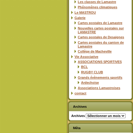
Les classes de Lamastre
Phénomènes climatiques
Le MASTROU
Galerie
Cartes postales de Lamastre
Nouvelles cartes postales sur
LAMASTRE
Cartes postales de Desaignes
Cartes postales du canton de
Lamastre
Collège de Macheville
Vie Associative
ASSOCIATIONS SPORTIVES
BCL
RUGBY CLUB
Grands évènements sportifs
Ardechoise
Associations Lamastroises
contact
Archives
Archives
Méta