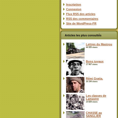
Inscription
Connexion
Flux
RSS
des articles
RSS
des commentaires
Site de WordPress-FR
Articles les plus consultés
Lettres du Mastrou
44 325 views
Bons tuyaux
17 967 views
Rémi Gratia.
16 194 views
Les classes de
Lamastre
14 829 views
CHASSE au
SANGLIER