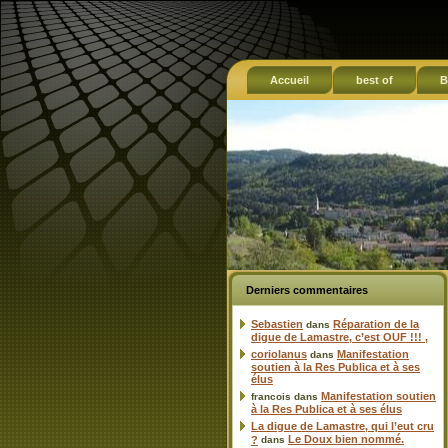
Accueil
best of
B
Derniers commentaires
Sebastien
Réparation de la
dans
digue de Lamastre, c’est OUF !!! ,
coriolanus
Manifestation
dans
soutien à la Res Publica et à ses
élus
Manifestation soutien
francois
dans
à la Res Publica et à ses élus
La digue de Lamastre, qui l’eut cru
Le Doux bien nommé.
?
dans