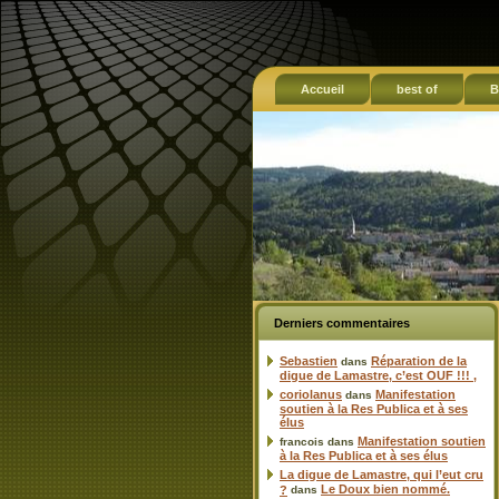
Accueil
best of
B
Derniers commentaires
Sebastien
Réparation de la
dans
digue de Lamastre, c’est OUF !!! ,
coriolanus
Manifestation
dans
soutien à la Res Publica et à ses
élus
Manifestation soutien
francois
dans
à la Res Publica et à ses élus
La digue de Lamastre, qui l’eut cru
Le Doux bien nommé.
?
dans