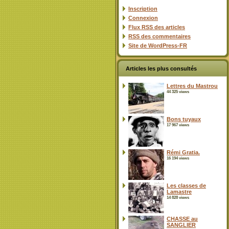
Inscription
Connexion
Flux
RSS
des articles
RSS
des commentaires
Site de WordPress-FR
Articles les plus consultés
Lettres du Mastrou
44 325 views
Bons tuyaux
17 967 views
Rémi Gratia.
16 194 views
Les classes de
Lamastre
14 828 views
CHASSE au
SANGLIER