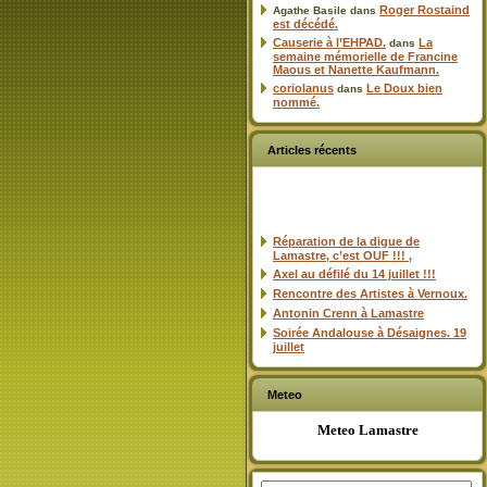
Roger Rostaind
Agathe Basile
dans
est décédé.
Causerie à l’EHPAD.
La
dans
semaine mémorielle de Francine
Maous et Nanette Kaufmann.
coriolanus
Le Doux bien
dans
nommé.
Articles récents
Réparation de la digue de
Lamastre, c’est OUF !!! ,
Axel au défilé du 14 juillet !!!
Rencontre des Artistes à Vernoux.
Antonin Crenn à Lamastre
Soirée Andalouse à Désaignes. 19
juillet
Meteo
Meteo Lamastre