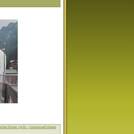
ardechoise cyclo.
,
comparatif étape