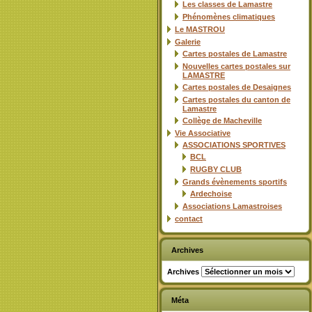
Les classes de Lamastre
Phénomènes climatiques
Le MASTROU
Galerie
Cartes postales de Lamastre
Nouvelles cartes postales sur
LAMASTRE
Cartes postales de Desaignes
Cartes postales du canton de
Lamastre
Collège de Macheville
Vie Associative
ASSOCIATIONS SPORTIVES
BCL
RUGBY CLUB
Grands évènements sportifs
Ardechoise
Associations Lamastroises
contact
Archives
Archives
Méta