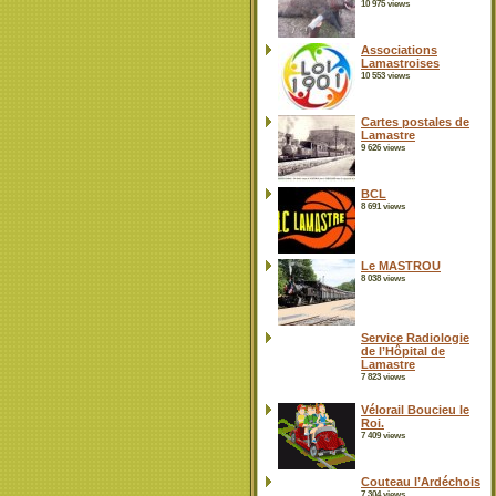
10 975 views
Associations
Lamastroises
10 553 views
Cartes postales de
Lamastre
9 626 views
BCL
8 691 views
Le MASTROU
8 038 views
Service Radiologie
de l’Hôpital de
Lamastre
7 823 views
Vélorail Boucieu le
Roi.
7 409 views
Couteau l’Ardéchois
7 304 views