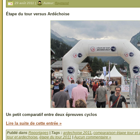
29 août 2011 |
Auteur:
Raymond
Étape du tour versus Ardéchoise
Un petit comparatif entre deux épreuves cyclos
Lire la suite de cette entrée »
Publié dans
Reportages
| Tags :
ardechoise 2011
,
comparaison étape tour et 
tour et ardechoise
,
étape du tour 2011
|
Aucun commentaire »