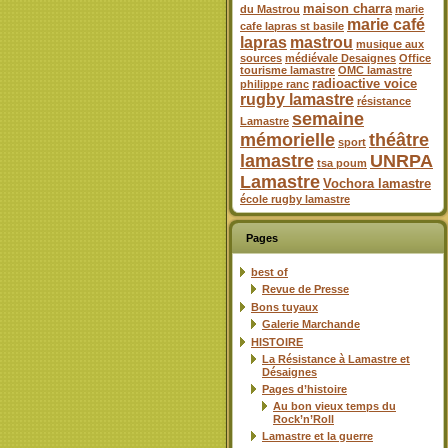
maison charra
du Mastrou
marie
marie café
cafe lapras st basile
lapras
mastrou
musique aux
sources
médiévale Desaignes
Office
tourisme lamastre
OMC lamastre
radioactive voice
philippe ranc
rugby lamastre
résistance
semaine
Lamastre
mémorielle
théâtre
sport
lamastre
UNRPA
tsa poum
Lamastre
Vochora lamastre
école rugby lamastre
Pages
best of
Revue de Presse
Bons tuyaux
Galerie Marchande
HISTOIRE
La Résistance à Lamastre et
Désaignes
Pages d’histoire
Au bon vieux temps du
Rock’n’Roll
Lamastre et la guerre