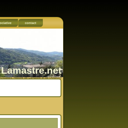
ociative
contact
Lamastre.net
Actualités, Histoire de Lamastre et de l'Ardèche