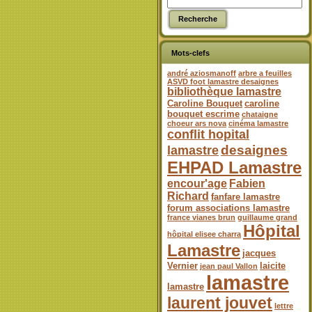
Mots-clefs
andré aziosmanoff
arbre a feuilles
ASVD foot lamastre desaignes
bibliothèque lamastre
Caroline Bouquet
caroline
bouquet escrime
chataigne
choeur ars nova
cinéma lamastre
conflit hopital
desaignes
lamastre
EHPAD Lamastre
encour'age
Fabien
Richard
fanfare lamastre
forum associations lamastre
france vianes brun
guillaume grand
Hôpital
hôpital elisee charra
Lamastre
jacques
Vernier
laicite
jean paul Vallon
lamastre
lamastre
laurent jouvet
lettre