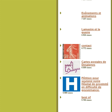
Evénements et
animations
7 107 views
Lamastre et la
guerre
6 816 views
contact
6 771 views
Cartes postales de
Desaignes
6 509 views
Pétition pour
soutenir notre
Hôpital de proximité
en difficulté de
gouvernance.
5 889 views
best of
5 765 views