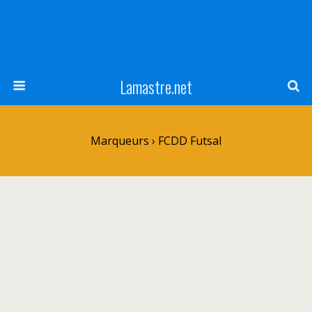
Lamastre.net
Marqueurs › FCDD Futsal