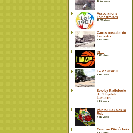
10 977 views
Associations
Lamastroises
10 555 views
Cartes postales de
Lamastre
9 640 views
BCL
8 691 views
Le MASTROU
8 039 views
Service Radiologie
de l’Hôpital de
Lamastre
7 824 views
Vélorail Boucieu le
Roi.
7 410 views
Couteau l’Ardéchois
7 305 views