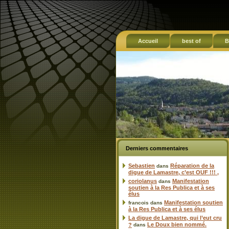
Accueil
best of
B
Derniers commentaires
Sebastien
Réparation de la
dans
digue de Lamastre, c’est OUF !!! ,
coriolanus
Manifestation
dans
soutien à la Res Publica et à ses
élus
Manifestation soutien
francois
dans
à la Res Publica et à ses élus
La digue de Lamastre, qui l’eut cru
Le Doux bien nommé.
?
dans