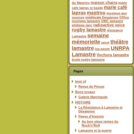
maison charra
du Mastrou
marie
marie café
cafe lapras st basile
lapras
mastrou
musique aux
sources
médiévale Desaignes
Office
tourisme lamastre
OMC lamastre
radioactive voice
philippe ranc
rugby lamastre
résistance
semaine
Lamastre
mémorielle
théâtre
sport
lamastre
UNRPA
tsa poum
Lamastre
Vochora lamastre
école rugby lamastre
Pages
best of
Revue de Presse
Bons tuyaux
Galerie Marchande
HISTOIRE
La Résistance à Lamastre et
Désaignes
Pages d’histoire
Au bon vieux temps du
Rock’n’Roll
Lamastre et la guerre