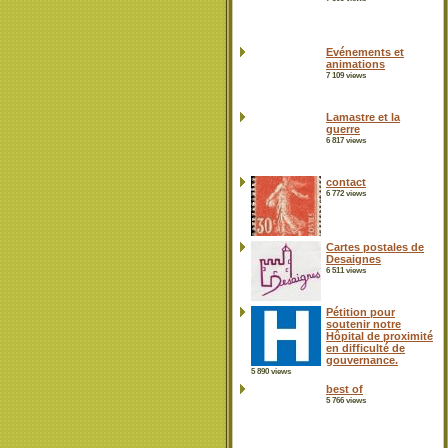
Evénements et
animations
7 109 views
Lamastre et la
guerre
6 817 views
contact
6 772 views
Cartes postales de
Desaignes
6 511 views
Pétition pour
soutenir notre
Hôpital de proximité
en difficulté de
gouvernance.
5 890 views
best of
5 766 views