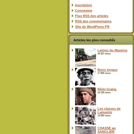
Inscription
Connexion
Flux
RSS
des articles
RSS
des commentaires
Site de WordPress-FR
Articles les plus consultés
Lettres du Mastrou
44 327 views
Bons tuyaux
17 968 views
Rémi Gratia.
16 195 views
Les classes de
Lamastre
14 830 views
CHASSE au
SANGLIER