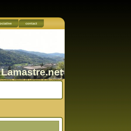
ociative
contact
Lamastre.net
Actualités, Histoire de Lamastre et de l'Ardèche