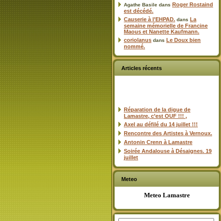
Roger Rostaind
Agathe Basile
dans
est décédé.
Causerie à l’EHPAD.
La
dans
semaine mémorielle de Francine
Maous et Nanette Kaufmann.
coriolanus
Le Doux bien
dans
nommé.
Articles récents
Réparation de la digue de
Lamastre, c’est OUF !!! ,
Axel au défilé du 14 juillet !!!
Rencontre des Artistes à Vernoux.
Antonin Crenn à Lamastre
Soirée Andalouse à Désaignes. 19
juillet
Meteo
Meteo Lamastre