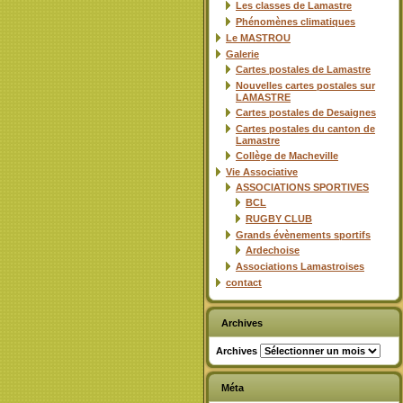
Les classes de Lamastre
Phénomènes climatiques
Le MASTROU
Galerie
Cartes postales de Lamastre
Nouvelles cartes postales sur
LAMASTRE
Cartes postales de Desaignes
Cartes postales du canton de
Lamastre
Collège de Macheville
Vie Associative
ASSOCIATIONS SPORTIVES
BCL
RUGBY CLUB
Grands évènements sportifs
Ardechoise
Associations Lamastroises
contact
Archives
Archives
Méta