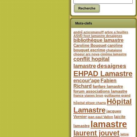
Mots-clefs
andré aziosmanoff
arbre a feuilles
ASVD foot lamastre desaignes
bibliothèque lamastre
Caroline Bouquet
caroline
bouquet escrime
chataigne
choeur ars nova
cinéma lamastre
conflit hopital
desaignes
lamastre
EHPAD Lamastre
encour'age
Fabien
Richard
fanfare lamastre
forum associations lamastre
france vianes brun
guillaume grand
Hôpital
hôpital elisee charra
Lamastre
jacques
Vernier
laicite
jean paul Vallon
lamastre
lamastre
laurent jouvet
lettre