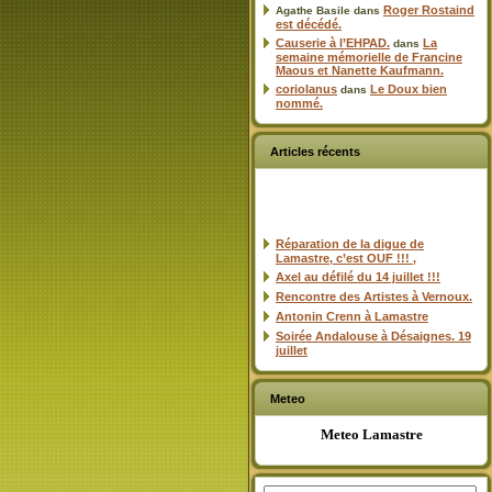
Roger Rostaind
Agathe Basile
dans
est décédé.
Causerie à l’EHPAD.
La
dans
semaine mémorielle de Francine
Maous et Nanette Kaufmann.
coriolanus
Le Doux bien
dans
nommé.
Articles récents
Réparation de la digue de
Lamastre, c’est OUF !!! ,
Axel au défilé du 14 juillet !!!
Rencontre des Artistes à Vernoux.
Antonin Crenn à Lamastre
Soirée Andalouse à Désaignes. 19
juillet
Meteo
Meteo Lamastre