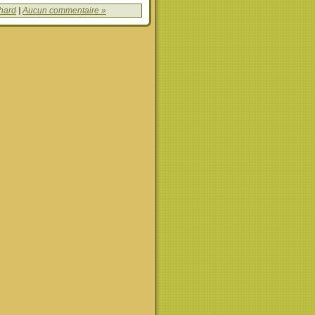
chard
|
Aucun commentaire »