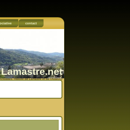
ociative
contact
Lamastre.net
Actualités, Histoire de Lamastre et de l'Ardèche