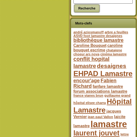
Mots-clefs
andré aziosmanoff
arbre a feuilles
ASVD foot lamastre desaignes
bibliothèque lamastre
Caroline Bouquet
caroline
bouquet escrime
chataigne
choeur ars nova
cinéma lamastre
conflit hopital
desaignes
lamastre
EHPAD Lamastre
encour'age
Fabien
Richard
fanfare lamastre
forum associations lamastre
france vianes brun
guillaume grand
Hôpital
hôpital elisee charra
Lamastre
jacques
Vernier
laicite
jean paul Vallon
lamastre
lamastre
laurent jouvet
lettre