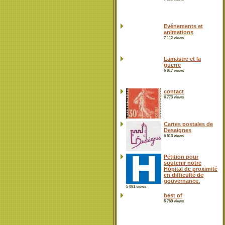
Evénements et
animations
7 112 views
Lamastre et la
guerre
6 817 views
contact
6 773 views
Cartes postales de
Desaignes
6 513 views
Pétition pour
soutenir notre
Hôpital de proximité
en difficulté de
gouvernance.
5 891 views
best of
5 769 views