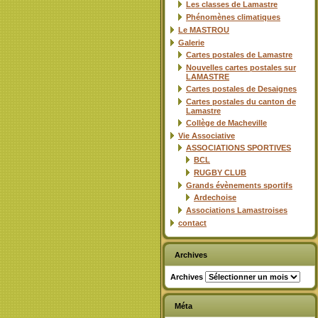
Les classes de Lamastre
Phénomènes climatiques
Le MASTROU
Galerie
Cartes postales de Lamastre
Nouvelles cartes postales sur
LAMASTRE
Cartes postales de Desaignes
Cartes postales du canton de
Lamastre
Collège de Macheville
Vie Associative
ASSOCIATIONS SPORTIVES
BCL
RUGBY CLUB
Grands évènements sportifs
Ardechoise
Associations Lamastroises
contact
Archives
Archives
Méta