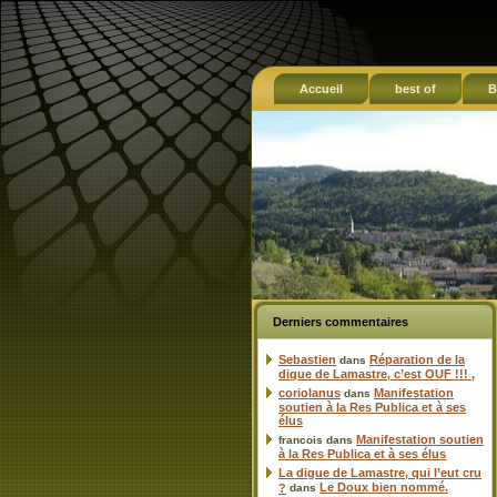
Accueil
best of
B
Derniers commentaires
Sebastien
Réparation de la
dans
digue de Lamastre, c’est OUF !!! ,
coriolanus
Manifestation
dans
soutien à la Res Publica et à ses
élus
Manifestation soutien
francois
dans
à la Res Publica et à ses élus
La digue de Lamastre, qui l’eut cru
Le Doux bien nommé.
?
dans