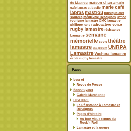
maison charra
du Mastrou
marie
marie café
cafe lapras st basile
lapras
mastrou
musique aux
sources
médiévale Desaignes
Office
tourisme lamastre
OMC lamastre
radioactive voice
philippe ranc
rugby lamastre
résistance
semaine
Lamastre
mémorielle
théâtre
sport
lamastre
UNRPA
tsa poum
Lamastre
Vochora lamastre
école rugby lamastre
Pages
best of
Revue de Presse
Bons tuyaux
Galerie Marchande
HISTOIRE
La Résistance à Lamastre et
Désaignes
Pages d’histoire
Au bon vieux temps du
Rock’n’Roll
Lamastre et la guerre