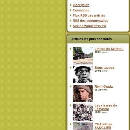
Inscription
Connexion
Flux
RSS
des articles
RSS
des commentaires
Site de WordPress-FR
Articles les plus consultés
Lettres du Mastrou
44 329 views
Bons tuyaux
17 971 views
Rémi Gratia.
16 195 views
Les classes de
Lamastre
14 836 views
CHASSE au
SANGLIER