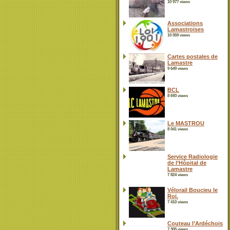
10 977 views
Associations
Lamastroises
10 559 views
Cartes postales de
Lamastre
9 649 views
BCL
8 693 views
Le MASTROU
8 041 views
Service Radiologie
de l’Hôpital de
Lamastre
7 824 views
Vélorail Boucieu le
Roi.
7 410 views
Couteau l’Ardéchois
7 305 views