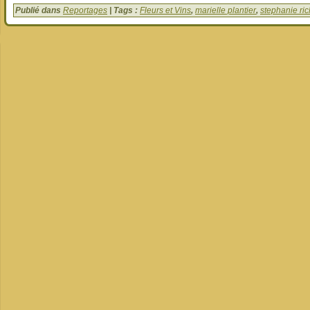
Publié dans
Reportages
| Tags :
Fleurs et Vins
,
marielle plantier
,
stephanie ri