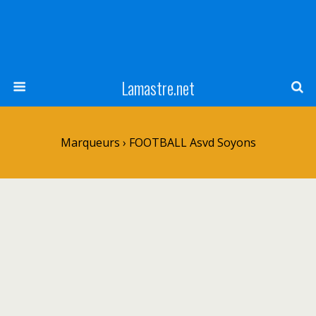
Lamastre.net
Marqueurs › FOOTBALL Asvd Soyons