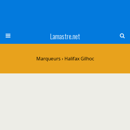
Lamastre.net
Marqueurs › Halifax Gilhoc