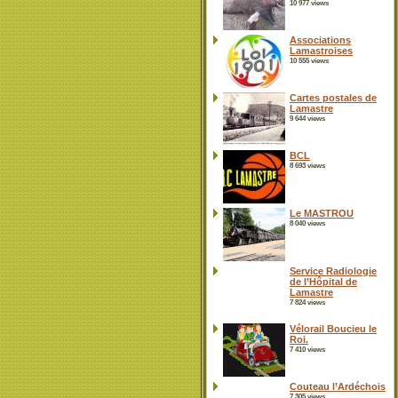
10 977 views
Associations
Lamastroises
10 555 views
Cartes postales de
Lamastre
9 644 views
BCL
8 693 views
Le MASTROU
8 040 views
Service Radiologie
de l’Hôpital de
Lamastre
7 824 views
Vélorail Boucieu le
Roi.
7 410 views
Couteau l’Ardéchois
7 305 views