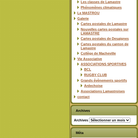
Les classes de Lamastre
Phénomènes climatiques
Le MASTROU
Galerie
Cartes postales de Lamastre
Nouvelles cartes postales sur
LAMASTRE
Cartes postales de Desaignes
Cartes postales du canton de
Lamastre
Collège de Macheville
Vie Associative
ASSOCIATIONS SPORTIVES
BCL
RUGBY CLUB
Grands évènements sportifs
Ardechoise
Associations Lamastroises
contact
Archives
Archives
Méta