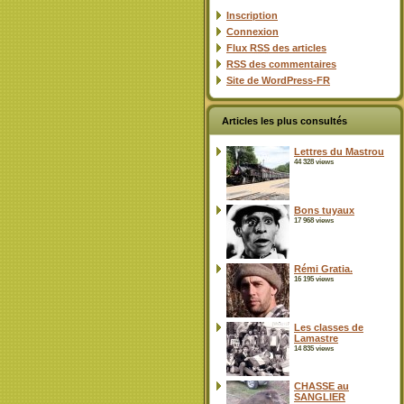
Inscription
Connexion
Flux
RSS
des articles
RSS
des commentaires
Site de WordPress-FR
Articles les plus consultés
Lettres du Mastrou
44 328 views
Bons tuyaux
17 968 views
Rémi Gratia.
16 195 views
Les classes de
Lamastre
14 835 views
CHASSE au
SANGLIER