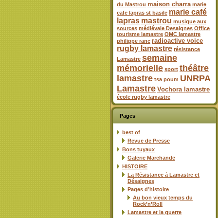
maison charra
du Mastrou
marie
marie café
cafe lapras st basile
lapras
mastrou
musique aux
sources
médiévale Desaignes
Office
tourisme lamastre
OMC lamastre
radioactive voice
philippe ranc
rugby lamastre
résistance
semaine
Lamastre
mémorielle
théâtre
sport
lamastre
UNRPA
tsa poum
Lamastre
Vochora lamastre
école rugby lamastre
Pages
best of
Revue de Presse
Bons tuyaux
Galerie Marchande
HISTOIRE
La Résistance à Lamastre et
Désaignes
Pages d’histoire
Au bon vieux temps du
Rock’n’Roll
Lamastre et la guerre