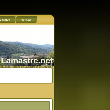
ociative
contact
Lamastre.net
Actualités, Histoire de Lamastre et de l'Ardèche