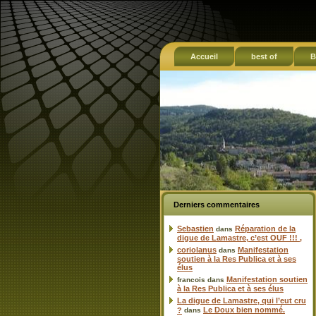
Accueil
best of
B
Derniers commentaires
Sebastien
Réparation de la
dans
digue de Lamastre, c’est OUF !!! ,
coriolanus
Manifestation
dans
soutien à la Res Publica et à ses
élus
Manifestation soutien
francois
dans
à la Res Publica et à ses élus
La digue de Lamastre, qui l’eut cru
Le Doux bien nommé.
?
dans