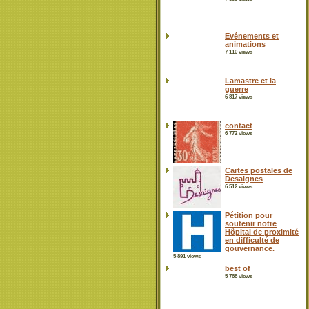
Evénements et
animations
7 110 views
Lamastre et la
guerre
6 817 views
contact
6 772 views
Cartes postales de
Desaignes
6 512 views
Pétition pour
soutenir notre
Hôpital de proximité
en difficulté de
gouvernance.
5 891 views
best of
5 768 views