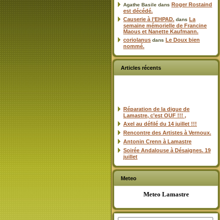
Roger Rostaind
Agathe Basile
dans
est décédé.
Causerie à l’EHPAD.
La
dans
semaine mémorielle de Francine
Maous et Nanette Kaufmann.
coriolanus
Le Doux bien
dans
nommé.
Articles récents
Réparation de la digue de
Lamastre, c’est OUF !!! ,
Axel au défilé du 14 juillet !!!
Rencontre des Artistes à Vernoux.
Antonin Crenn à Lamastre
Soirée Andalouse à Désaignes. 19
juillet
Meteo
Meteo Lamastre