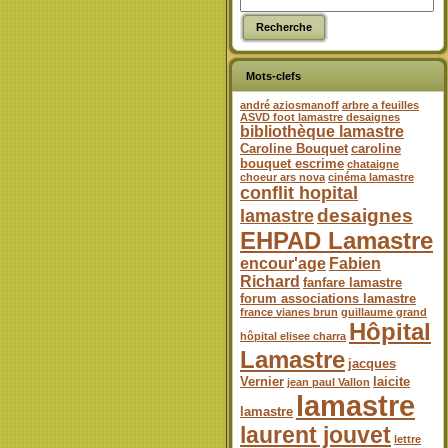
Mots-clefs
andré aziosmanoff
arbre a feuilles
ASVD foot lamastre desaignes
bibliothèque lamastre
Caroline Bouquet
caroline
bouquet escrime
chataigne
choeur ars nova
cinéma lamastre
conflit hopital
desaignes
lamastre
EHPAD Lamastre
encour'age
Fabien
Richard
fanfare lamastre
forum associations lamastre
france vianes brun
guillaume grand
Hôpital
hôpital elisee charra
Lamastre
jacques
Vernier
laicite
jean paul Vallon
lamastre
lamastre
laurent jouvet
lettre