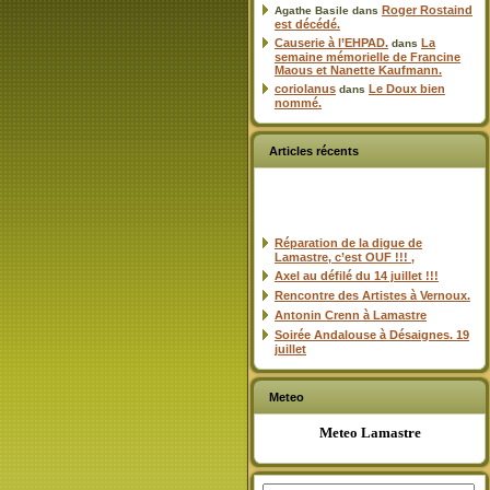
Roger Rostaind
Agathe Basile
dans
est décédé.
Causerie à l’EHPAD.
La
dans
semaine mémorielle de Francine
Maous et Nanette Kaufmann.
coriolanus
Le Doux bien
dans
nommé.
Articles récents
Réparation de la digue de
Lamastre, c’est OUF !!! ,
Axel au défilé du 14 juillet !!!
Rencontre des Artistes à Vernoux.
Antonin Crenn à Lamastre
Soirée Andalouse à Désaignes. 19
juillet
Meteo
Meteo Lamastre