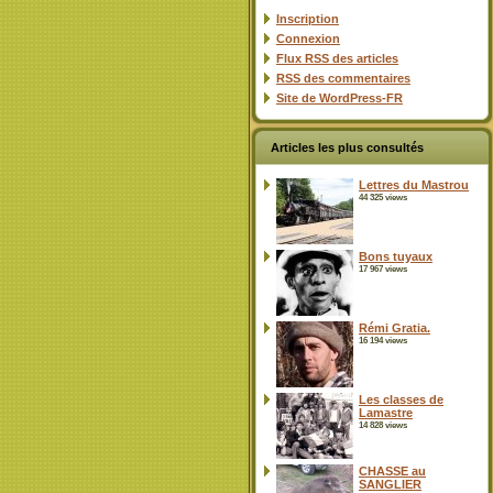
Inscription
Connexion
Flux
RSS
des articles
RSS
des commentaires
Site de WordPress-FR
Articles les plus consultés
Lettres du Mastrou
44 325 views
Bons tuyaux
17 967 views
Rémi Gratia.
16 194 views
Les classes de
Lamastre
14 828 views
CHASSE au
SANGLIER