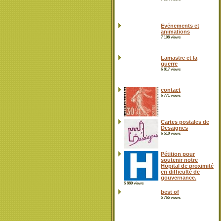
Evénements et
animations
7 108 views
Lamastre et la
guerre
6 817 views
contact
6 771 views
Cartes postales de
Desaignes
6 510 views
Pétition pour
soutenir notre
Hôpital de proximité
en difficulté de
gouvernance.
5 889 views
best of
5 765 views