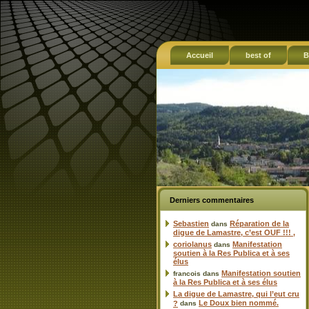
Accueil
best of
B
Derniers commentaires
Sebastien
Réparation de la
dans
digue de Lamastre, c’est OUF !!! ,
coriolanus
Manifestation
dans
soutien à la Res Publica et à ses
élus
Manifestation soutien
francois
dans
à la Res Publica et à ses élus
La digue de Lamastre, qui l’eut cru
Le Doux bien nommé.
?
dans