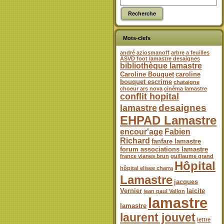
Mots-clefs
andré aziosmanoff
arbre a feuilles
ASVD foot lamastre desaignes
bibliothèque lamastre
Caroline Bouquet
caroline
bouquet escrime
chataigne
choeur ars nova
cinéma lamastre
conflit hopital
desaignes
lamastre
EHPAD Lamastre
encour'age
Fabien
Richard
fanfare lamastre
forum associations lamastre
france vianes brun
guillaume grand
Hôpital
hôpital elisee charra
Lamastre
jacques
Vernier
laicite
jean paul Vallon
lamastre
lamastre
laurent jouvet
lettre