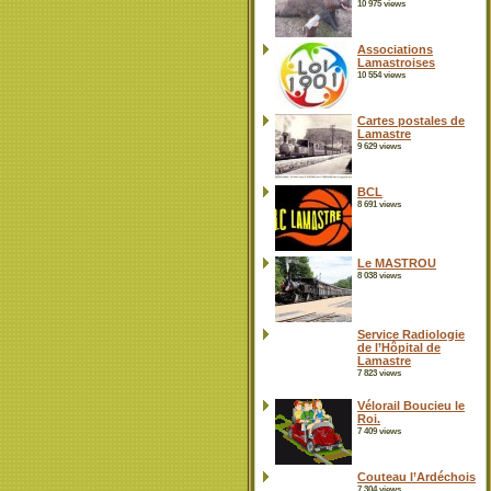
10 975 views
Associations
Lamastroises
10 554 views
Cartes postales de
Lamastre
9 629 views
BCL
8 691 views
Le MASTROU
8 038 views
Service Radiologie
de l’Hôpital de
Lamastre
7 823 views
Vélorail Boucieu le
Roi.
7 409 views
Couteau l’Ardéchois
7 304 views