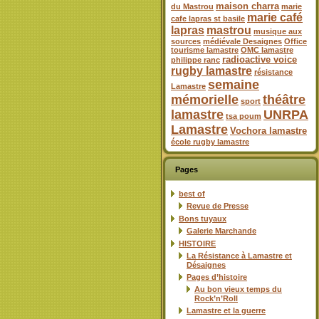
maison charra
du Mastrou
marie
marie café
cafe lapras st basile
lapras
mastrou
musique aux
sources
médiévale Desaignes
Office
tourisme lamastre
OMC lamastre
radioactive voice
philippe ranc
rugby lamastre
résistance
semaine
Lamastre
mémorielle
théâtre
sport
lamastre
UNRPA
tsa poum
Lamastre
Vochora lamastre
école rugby lamastre
Pages
best of
Revue de Presse
Bons tuyaux
Galerie Marchande
HISTOIRE
La Résistance à Lamastre et
Désaignes
Pages d’histoire
Au bon vieux temps du
Rock’n’Roll
Lamastre et la guerre