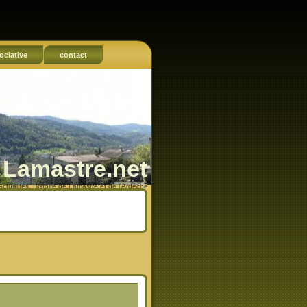
ociative
contact
Lamastre.net
Actualités, Histoire de Lamastre et de l'Ardèche