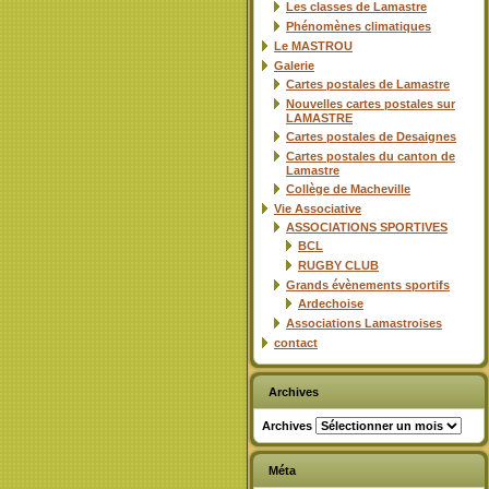
Les classes de Lamastre
Phénomènes climatiques
Le MASTROU
Galerie
Cartes postales de Lamastre
Nouvelles cartes postales sur
LAMASTRE
Cartes postales de Desaignes
Cartes postales du canton de
Lamastre
Collège de Macheville
Vie Associative
ASSOCIATIONS SPORTIVES
BCL
RUGBY CLUB
Grands évènements sportifs
Ardechoise
Associations Lamastroises
contact
Archives
Archives
Méta