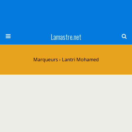
Lamastre.net
Marqueurs › Lantri Mohamed