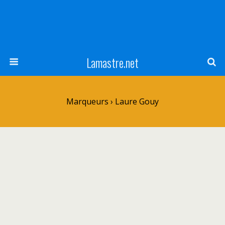
Lamastre.net
Marqueurs › Laure Gouy