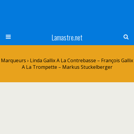
Lamastre.net
Marqueurs › Linda Gallix A La Contrebasse – François Gallix
A La Trompette – Markus Stuckelberger