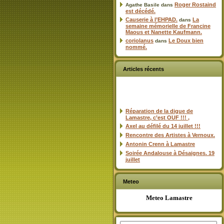
Roger Rostaind
Agathe Basile
dans
est décédé.
Causerie à l’EHPAD.
La
dans
semaine mémorielle de Francine
Maous et Nanette Kaufmann.
coriolanus
Le Doux bien
dans
nommé.
Articles récents
Réparation de la digue de
Lamastre, c’est OUF !!! ,
Axel au défilé du 14 juillet !!!
Rencontre des Artistes à Vernoux.
Antonin Crenn à Lamastre
Soirée Andalouse à Désaignes. 19
juillet
Meteo
Meteo Lamastre