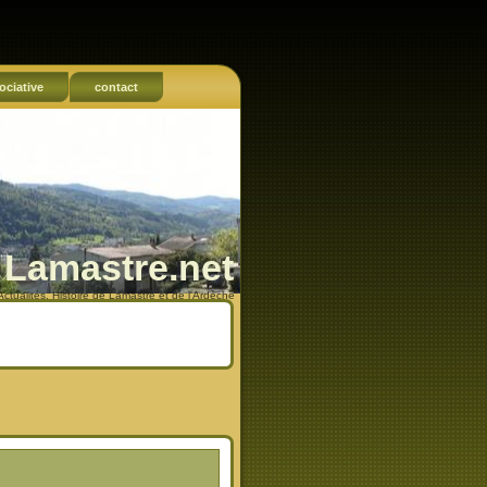
ociative
contact
Lamastre.net
Actualités, Histoire de Lamastre et de l'Ardèche