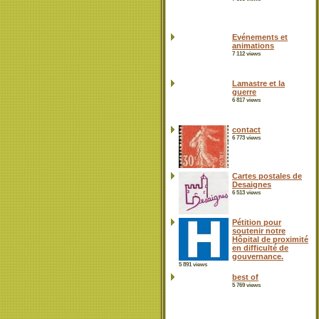
Evénements et
animations
7 112 views
Lamastre et la
guerre
6 817 views
contact
6 773 views
Cartes postales de
Desaignes
6 513 views
Pétition pour
soutenir notre
Hôpital de proximité
en difficulté de
gouvernance.
5 891 views
best of
5 769 views