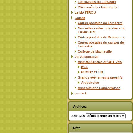
Les classes de Lamastre
Phénomènes climatiques
Le MASTROU
Galerie
Cartes postales de Lamastre
Nouvelles cartes postales sur
LAMASTRE
Cartes postales de Desaignes
Cartes postales du canton de
Lamastre
Collège de Macheville
Vie Associative
ASSOCIATIONS SPORTIVES
BCL
RUGBY CLUB
Grands évènements sportifs
Ardechoise
Associations Lamastroises
contact
Archives
Archives
Méta