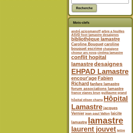
Mots-clefs
andré aziosmanoff
arbre a feuilles
ASVD foot lamastre desaignes
bibliothèque lamastre
Caroline Bouquet
caroline
bouquet escrime
chataigne
choeur ars nova
cinéma lamastre
conflit hopital
desaignes
lamastre
EHPAD Lamastre
encour'age
Fabien
Richard
fanfare lamastre
forum associations lamastre
france vianes brun
guillaume grand
Hôpital
hôpital elisee charra
Lamastre
jacques
Vernier
laicite
jean paul Vallon
lamastre
lamastre
laurent jouvet
lettre