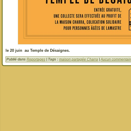
le 20 juin au Temple de Désaignes.
Publié dans
Reportages
| Tags :
maison partagée Charra
|
Aucun commentair