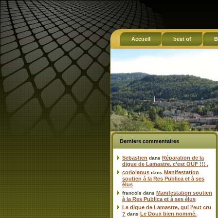
Accueil
best of
B
Derniers commentaires
Sebastien
Réparation de la
dans
digue de Lamastre, c’est OUF !!! ,
coriolanus
Manifestation
dans
soutien à la Res Publica et à ses
élus
Manifestation soutien
francois
dans
à la Res Publica et à ses élus
La digue de Lamastre, qui l’eut cru
Le Doux bien nommé.
?
dans