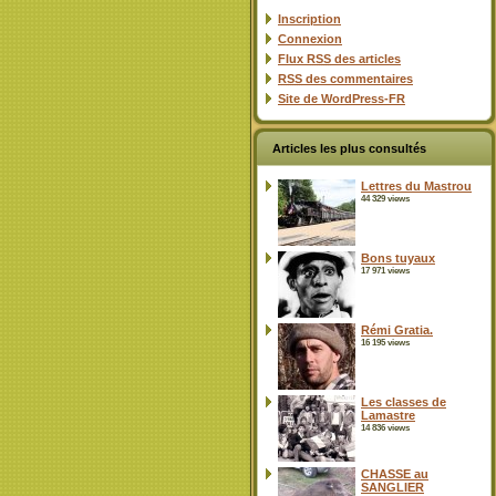
Inscription
Connexion
Flux
RSS
des articles
RSS
des commentaires
Site de WordPress-FR
Articles les plus consultés
Lettres du Mastrou
44 329 views
Bons tuyaux
17 971 views
Rémi Gratia.
16 195 views
Les classes de
Lamastre
14 836 views
CHASSE au
SANGLIER