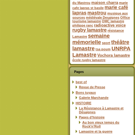
maison charra
du Mastrou
marie
marie café
cafe lapras st basile
lapras
mastrou
musique aux
sources
médiévale Desaignes
Office
tourisme lamastre
OMC lamastre
radioactive voice
philippe ranc
rugby lamastre
résistance
semaine
Lamastre
mémorielle
théâtre
sport
lamastre
UNRPA
tsa poum
Lamastre
Vochora lamastre
école rugby lamastre
Pages
best of
Revue de Presse
Bons tuyaux
Galerie Marchande
HISTOIRE
La Résistance à Lamastre et
Désaignes
Pages d’histoire
Au bon vieux temps du
Rock’n’Roll
Lamastre et la guerre