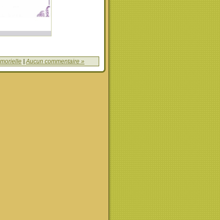
morielle
|
Aucun commentaire »