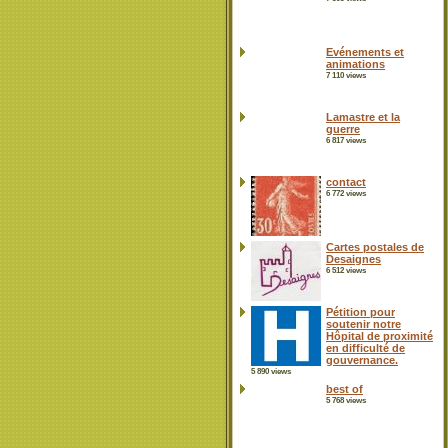
Evénements et
animations
7 110 views
Lamastre et la
guerre
6 817 views
contact
6 772 views
Cartes postales de
Desaignes
6 512 views
Pétition pour
soutenir notre
Hôpital de proximité
en difficulté de
gouvernance.
5 890 views
best of
5 768 views