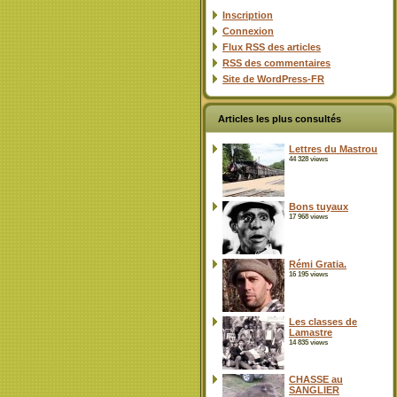
Inscription
Connexion
Flux
RSS
des articles
RSS
des commentaires
Site de WordPress-FR
Articles les plus consultés
Lettres du Mastrou
44 328 views
Bons tuyaux
17 968 views
Rémi Gratia.
16 195 views
Les classes de
Lamastre
14 835 views
CHASSE au
SANGLIER