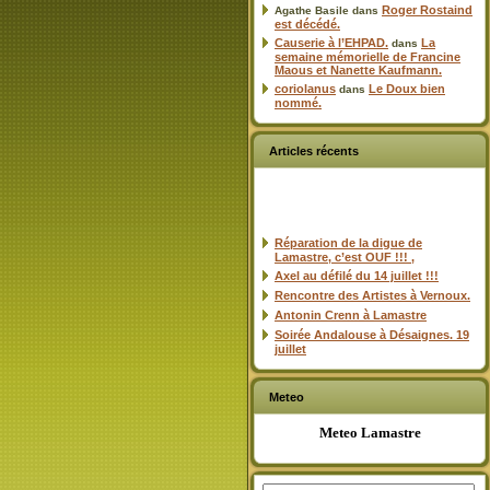
Roger Rostaind
Agathe Basile
dans
est décédé.
Causerie à l’EHPAD.
La
dans
semaine mémorielle de Francine
Maous et Nanette Kaufmann.
coriolanus
Le Doux bien
dans
nommé.
Articles récents
Réparation de la digue de
Lamastre, c’est OUF !!! ,
Axel au défilé du 14 juillet !!!
Rencontre des Artistes à Vernoux.
Antonin Crenn à Lamastre
Soirée Andalouse à Désaignes. 19
juillet
Meteo
Meteo Lamastre