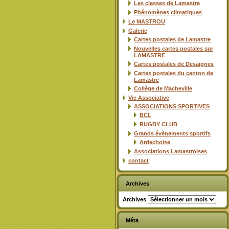
Les classes de Lamastre
Phénomènes climatiques
Le MASTROU
Galerie
Cartes postales de Lamastre
Nouvelles cartes postales sur
LAMASTRE
Cartes postales de Desaignes
Cartes postales du canton de
Lamastre
Collège de Macheville
Vie Associative
ASSOCIATIONS SPORTIVES
BCL
RUGBY CLUB
Grands évènements sportifs
Ardechoise
Associations Lamastroises
contact
Archives
Archives
Méta