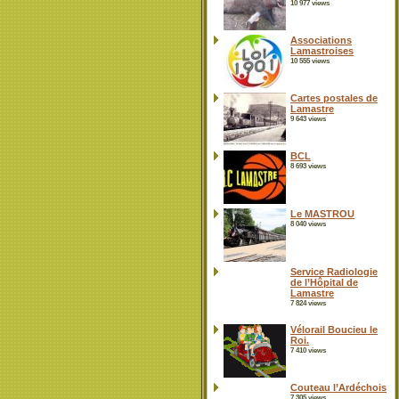
10 977 views
Associations
Lamastroises
10 555 views
Cartes postales de
Lamastre
9 643 views
BCL
8 693 views
Le MASTROU
8 040 views
Service Radiologie
de l’Hôpital de
Lamastre
7 824 views
Vélorail Boucieu le
Roi.
7 410 views
Couteau l’Ardéchois
7 305 views