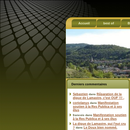
Accueil
best of
B
Derniers commentaires
Sebastien
Réparation de la
dans
digue de Lamastre, c’est OUF !!! ,
coriolanus
Manifestation
dans
soutien à la Res Publica et à ses
élus
Manifestation soutien
francois
dans
à la Res Publica et à ses élus
La digue de Lamastre, qui l’eut cru
Le Doux bien nommé.
?
dans