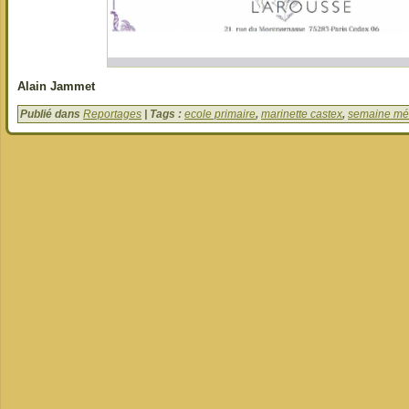
Alain Jammet
Publié dans
Reportages
| Tags :
ecole primaire
,
marinette castex
,
semaine mé