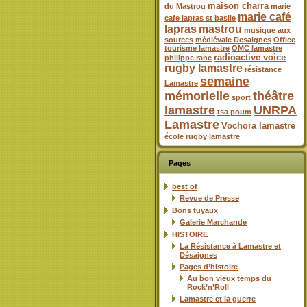
maison charra
du Mastrou
marie
marie café
cafe lapras st basile
lapras
mastrou
musique aux
sources
médiévale Desaignes
Office
tourisme lamastre
OMC lamastre
radioactive voice
philippe ranc
rugby lamastre
résistance
semaine
Lamastre
mémorielle
théâtre
sport
lamastre
UNRPA
tsa poum
Lamastre
Vochora lamastre
école rugby lamastre
Pages
best of
Revue de Presse
Bons tuyaux
Galerie Marchande
HISTOIRE
La Résistance à Lamastre et
Désaignes
Pages d’histoire
Au bon vieux temps du
Rock’n’Roll
Lamastre et la guerre