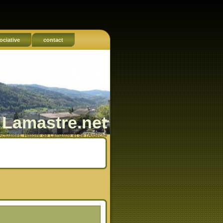
ociative
contact
Lamastre.net
Actualités, Histoire de Lamastre et de l'Ardèche