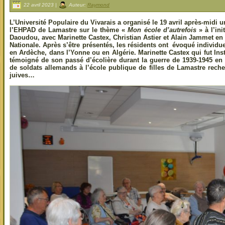
22 avril 2023 |
Auteur:
Raymond
L’Université Populaire du Vivarais a organisé le 19 avril après-midi u
l’EHPAD de Lamastre sur le thème «
Mon école d’autrefois
» à l’ini
Daoudou, avec Marinette Castex, Christian Astier et Alain Jammet en 
Nationale. Après s’être présentés, les résidents ont évoqué individu
en Ardèche, dans l’Yonne ou en Algérie. Marinette Castex qui fut Inst
témoigné de son passé d’écolière durant la guerre de 1939-1945 en r
de soldats allemands à l’école publique de filles de Lamastre rec
juives…