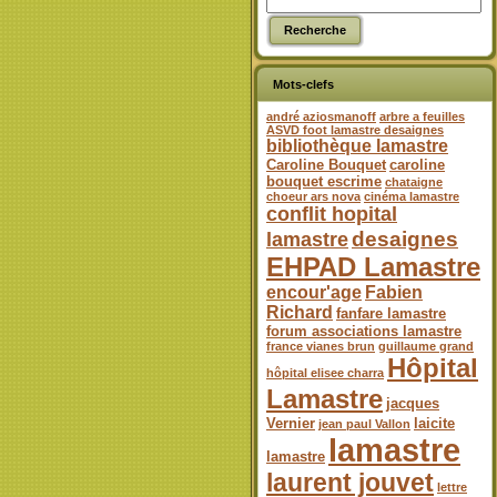
Mots-clefs
andré aziosmanoff
arbre a feuilles
ASVD foot lamastre desaignes
bibliothèque lamastre
Caroline Bouquet
caroline
bouquet escrime
chataigne
choeur ars nova
cinéma lamastre
conflit hopital
desaignes
lamastre
EHPAD Lamastre
encour'age
Fabien
Richard
fanfare lamastre
forum associations lamastre
france vianes brun
guillaume grand
Hôpital
hôpital elisee charra
Lamastre
jacques
Vernier
laicite
jean paul Vallon
lamastre
lamastre
laurent jouvet
lettre