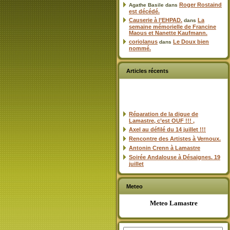
Roger Rostaind
Agathe Basile
dans
est décédé.
Causerie à l’EHPAD.
La
dans
semaine mémorielle de Francine
Maous et Nanette Kaufmann.
coriolanus
Le Doux bien
dans
nommé.
Articles récents
Réparation de la digue de
Lamastre, c’est OUF !!! ,
Axel au défilé du 14 juillet !!!
Rencontre des Artistes à Vernoux.
Antonin Crenn à Lamastre
Soirée Andalouse à Désaignes. 19
juillet
Meteo
Meteo Lamastre