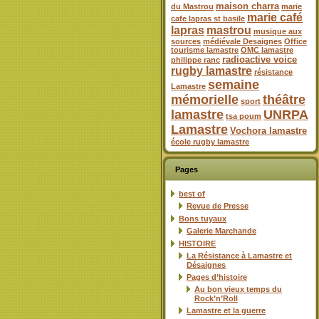
maison charra
du Mastrou
marie
marie café
cafe lapras st basile
lapras
mastrou
musique aux
sources
médiévale Desaignes
Office
tourisme lamastre
OMC lamastre
radioactive voice
philippe ranc
rugby lamastre
résistance
semaine
Lamastre
mémorielle
théâtre
sport
lamastre
UNRPA
tsa poum
Lamastre
Vochora lamastre
école rugby lamastre
Pages
best of
Revue de Presse
Bons tuyaux
Galerie Marchande
HISTOIRE
La Résistance à Lamastre et
Désaignes
Pages d’histoire
Au bon vieux temps du
Rock’n’Roll
Lamastre et la guerre