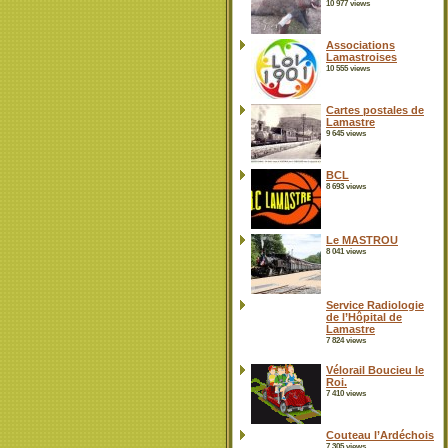
10 977 views
Associations
Lamastroises
10 555 views
Cartes postales de
Lamastre
9 645 views
BCL
8 693 views
Le MASTROU
8 041 views
Service Radiologie
de l’Hôpital de
Lamastre
7 824 views
Vélorail Boucieu le
Roi.
7 410 views
Couteau l’Ardéchois
7 305 views