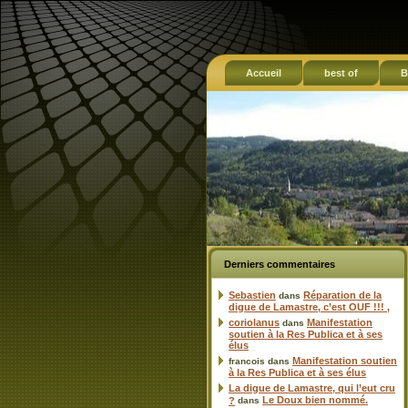
Accueil
best of
B
Derniers commentaires
Sebastien
Réparation de la
dans
digue de Lamastre, c’est OUF !!! ,
coriolanus
Manifestation
dans
soutien à la Res Publica et à ses
élus
Manifestation soutien
francois
dans
à la Res Publica et à ses élus
La digue de Lamastre, qui l’eut cru
Le Doux bien nommé.
?
dans