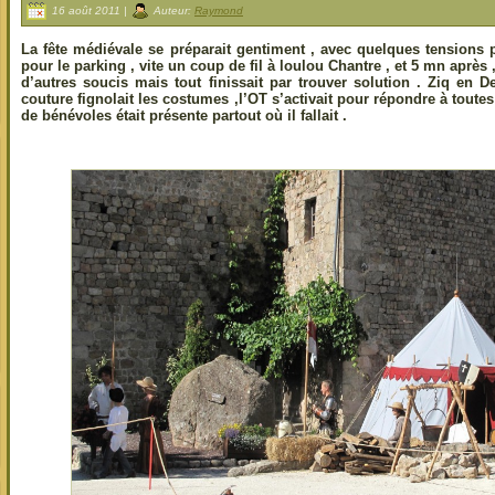
16 août 2011 |
Auteur:
Raymond
La fête médiévale se préparait gentiment , avec quelques tensions p
pour le parking , vite un coup de fil à loulou Chantre , et 5 mn après ,il
d’autres soucis mais tout finissait par trouver solution . Ziq en D
couture fignolait les costumes ,l’OT s’activait pour répondre à toute
de bénévoles était présente partout où il fallait .