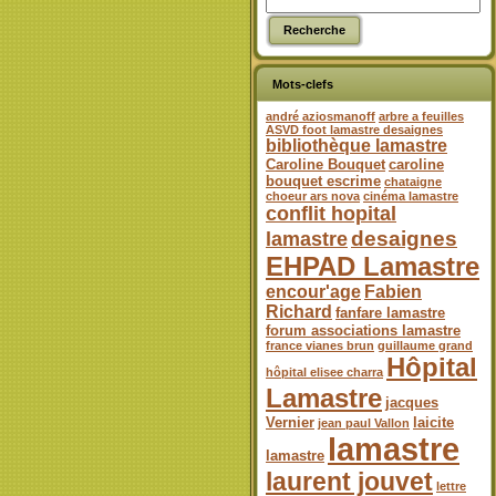
Mots-clefs
andré aziosmanoff
arbre a feuilles
ASVD foot lamastre desaignes
bibliothèque lamastre
Caroline Bouquet
caroline
bouquet escrime
chataigne
choeur ars nova
cinéma lamastre
conflit hopital
desaignes
lamastre
EHPAD Lamastre
encour'age
Fabien
Richard
fanfare lamastre
forum associations lamastre
france vianes brun
guillaume grand
Hôpital
hôpital elisee charra
Lamastre
jacques
Vernier
laicite
jean paul Vallon
lamastre
lamastre
laurent jouvet
lettre