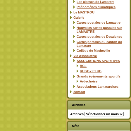
Les classes de Lamastre
Phénomènes climatiques
Le MASTROU
Galerie
Cartes postales de Lamastre
Nouvelles cartes postales sur
LAMASTRE
Cartes postales de Desaignes
Cartes postales du canton de
Lamastre
Collège de Macheville
Vie Associative
ASSOCIATIONS SPORTIVES
BCL
RUGBY CLUB
Grands évènements sportifs
Ardechoise
Associations Lamastroises
contact
Archives
Archives
Méta