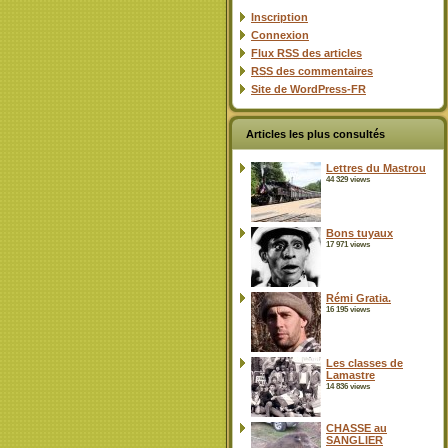
Inscription
Connexion
Flux
RSS
des articles
RSS
des commentaires
Site de WordPress-FR
Articles les plus consultés
Lettres du Mastrou
44 329 views
Bons tuyaux
17 971 views
Rémi Gratia.
16 195 views
Les classes de
Lamastre
14 836 views
CHASSE au
SANGLIER