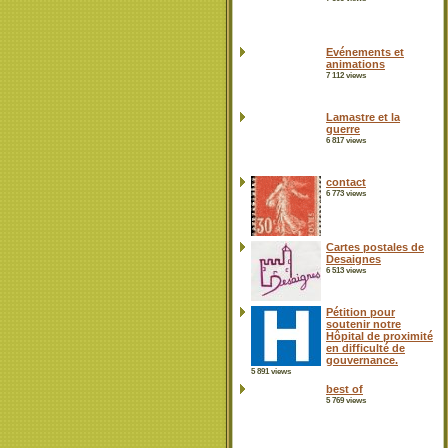
Evénements et
animations
7 112 views
Lamastre et la
guerre
6 817 views
contact
6 773 views
Cartes postales de
Desaignes
6 513 views
Pétition pour
soutenir notre
Hôpital de proximité
en difficulté de
gouvernance.
5 891 views
best of
5 769 views