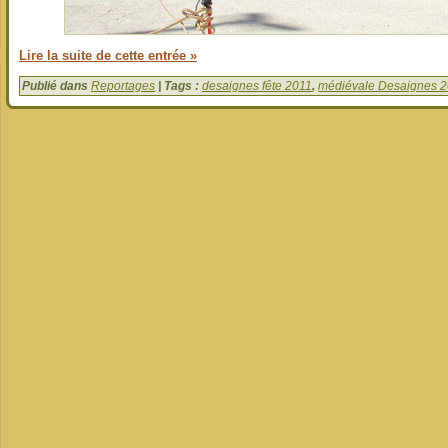
Lire la suite de cette entrée »
Publié dans
Reportages
| Tags :
desaignes fête 2011
,
médiévale Desaignes 