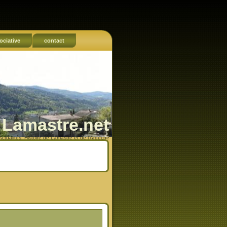
ociative
contact
Lamastre.net
Actualités, Histoire de Lamastre et de l'Ardèche