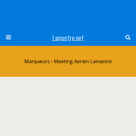
Lamastre.net
Marqueurs › Meeting Aerien Lamastre