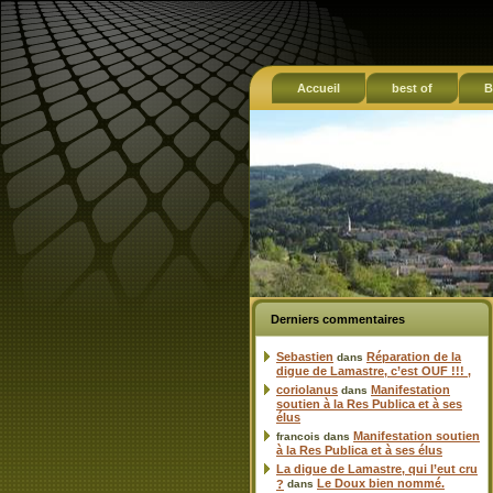
Accueil
best of
B
Derniers commentaires
Sebastien
Réparation de la
dans
digue de Lamastre, c’est OUF !!! ,
coriolanus
Manifestation
dans
soutien à la Res Publica et à ses
élus
Manifestation soutien
francois
dans
à la Res Publica et à ses élus
La digue de Lamastre, qui l’eut cru
Le Doux bien nommé.
?
dans