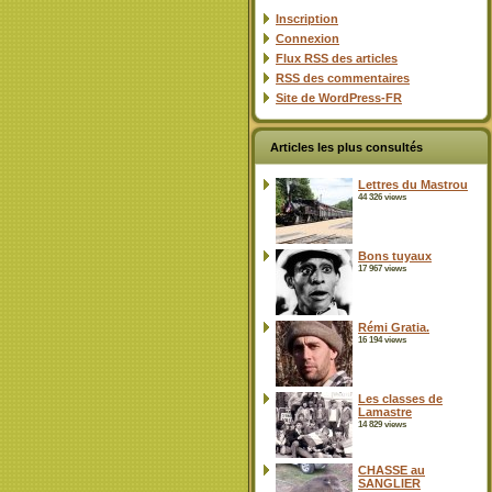
Inscription
Connexion
Flux
RSS
des articles
RSS
des commentaires
Site de WordPress-FR
Articles les plus consultés
Lettres du Mastrou
44 326 views
Bons tuyaux
17 967 views
Rémi Gratia.
16 194 views
Les classes de
Lamastre
14 829 views
CHASSE au
SANGLIER