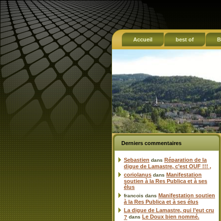
Accueil
best of
B
Derniers commentaires
Sebastien
Réparation de la
dans
digue de Lamastre, c’est OUF !!! ,
coriolanus
Manifestation
dans
soutien à la Res Publica et à ses
élus
Manifestation soutien
francois
dans
à la Res Publica et à ses élus
La digue de Lamastre, qui l’eut cru
Le Doux bien nommé.
?
dans