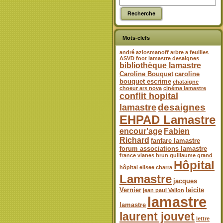
Mots-clefs
andré aziosmanoff
arbre a feuilles
ASVD foot lamastre desaignes
bibliothèque lamastre
Caroline Bouquet
caroline
bouquet escrime
chataigne
choeur ars nova
cinéma lamastre
conflit hopital
desaignes
lamastre
EHPAD Lamastre
encour'age
Fabien
Richard
fanfare lamastre
forum associations lamastre
france vianes brun
guillaume grand
Hôpital
hôpital elisee charra
Lamastre
jacques
Vernier
laicite
jean paul Vallon
lamastre
lamastre
laurent jouvet
lettre