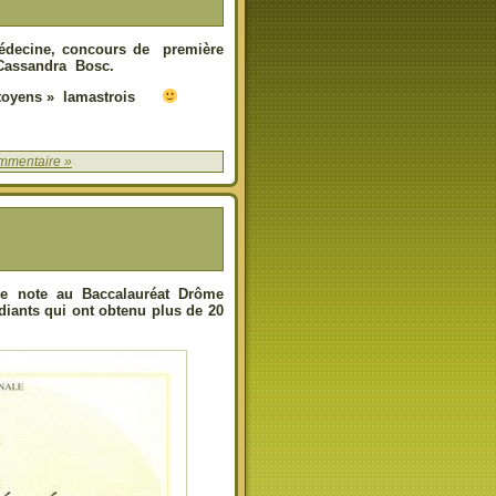
édecine, concours de première
Cassandra Bosc.
 citoyens » lamastrois
mmentaire »
re note au Baccalauréat Drôme
udiants qui ont obtenu plus de 20