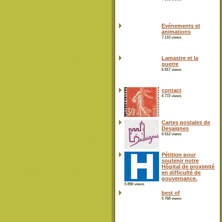
Evénements et
animations
7 110 views
Lamastre et la
guerre
6 817 views
contact
6 772 views
Cartes postales de
Desaignes
6 512 views
Pétition pour
soutenir notre
Hôpital de proximité
en difficulté de
gouvernance.
5 890 views
best of
5 768 views