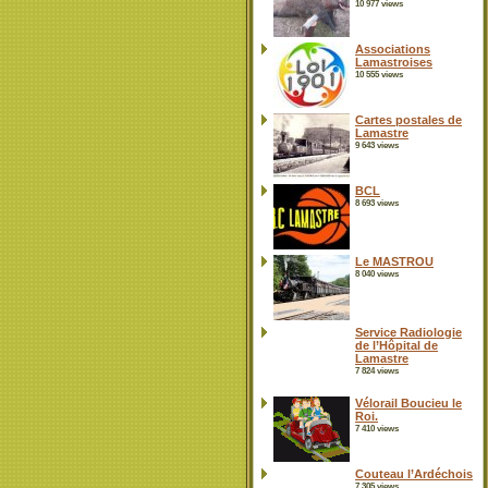
10 977 views
Associations
Lamastroises
10 555 views
Cartes postales de
Lamastre
9 643 views
BCL
8 693 views
Le MASTROU
8 040 views
Service Radiologie
de l’Hôpital de
Lamastre
7 824 views
Vélorail Boucieu le
Roi.
7 410 views
Couteau l’Ardéchois
7 305 views