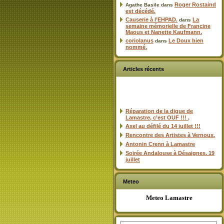
Roger Rostaind
Agathe Basile
dans
est décédé.
Causerie à l’EHPAD.
La
dans
semaine mémorielle de Francine
Maous et Nanette Kaufmann.
coriolanus
Le Doux bien
dans
nommé.
Articles récents
Réparation de la digue de
Lamastre, c’est OUF !!! ,
Axel au défilé du 14 juillet !!!
Rencontre des Artistes à Vernoux.
Antonin Crenn à Lamastre
Soirée Andalouse à Désaignes. 19
juillet
Meteo
Meteo Lamastre