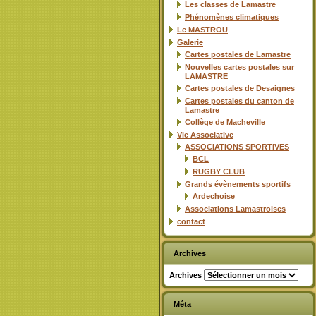
Les classes de Lamastre
Phénomènes climatiques
Le MASTROU
Galerie
Cartes postales de Lamastre
Nouvelles cartes postales sur
LAMASTRE
Cartes postales de Desaignes
Cartes postales du canton de
Lamastre
Collège de Macheville
Vie Associative
ASSOCIATIONS SPORTIVES
BCL
RUGBY CLUB
Grands évènements sportifs
Ardechoise
Associations Lamastroises
contact
Archives
Archives
Méta