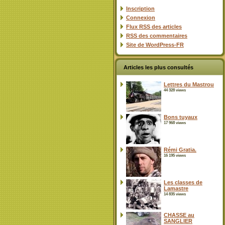
Inscription
Connexion
Flux
RSS
des articles
RSS
des commentaires
Site de WordPress-FR
Articles les plus consultés
Lettres du Mastrou
44 328 views
Bons tuyaux
17 968 views
Rémi Gratia.
16 195 views
Les classes de
Lamastre
14 835 views
CHASSE au
SANGLIER