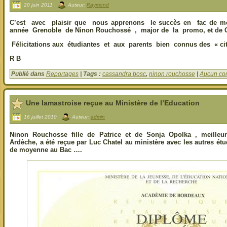
20 juin 2011 |
Auteur:
Raymond
C’est avec plaisir que nous apprenons le succès en fac de m
année Grenoble de Ninon Rouchossé , major de la promo, et de 
Félicitations aux étudiantes et aux parents bien connus des «
R B
Publié dans
Reportages
| Tags :
cassandra bosc
,
ninon rouchosse
|
Aucun co
Une lamastroise reçue au Ministère de l’Education
16 juillet 2010 |
Auteur:
admin
Ninon Rouchosse fille de Patrice et de Sonja Opolka , meilleu
Ardèche, a été reçue par Luc Chatel au ministère avec les autres ét
de moyenne au Bac ….