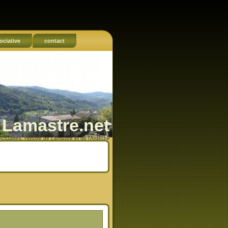
ociative
contact
Lamastre.net
Actualités, Histoire de Lamastre et de l'Ardèche