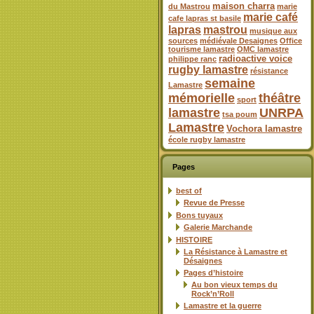
maison charra
du Mastrou
marie
marie café
cafe lapras st basile
lapras
mastrou
musique aux
sources
médiévale Desaignes
Office
tourisme lamastre
OMC lamastre
radioactive voice
philippe ranc
rugby lamastre
résistance
semaine
Lamastre
mémorielle
théâtre
sport
lamastre
UNRPA
tsa poum
Lamastre
Vochora lamastre
école rugby lamastre
Pages
best of
Revue de Presse
Bons tuyaux
Galerie Marchande
HISTOIRE
La Résistance à Lamastre et
Désaignes
Pages d’histoire
Au bon vieux temps du
Rock’n’Roll
Lamastre et la guerre