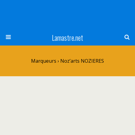
Lamastre.net
Marqueurs › Noz’arts NOZIERES