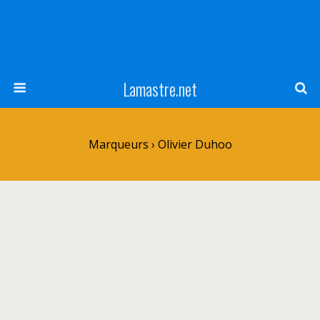
Lamastre.net
Marqueurs › Olivier Duhoo