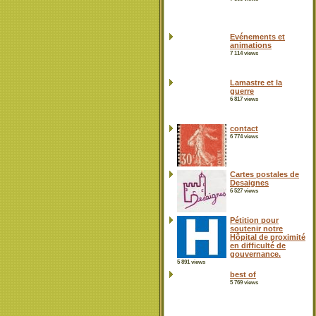
Evénements et
animations
7 114 views
Lamastre et la
guerre
6 817 views
contact
6 774 views
Cartes postales de
Desaignes
6 527 views
Pétition pour
soutenir notre
Hôpital de proximité
en difficulté de
gouvernance.
5 891 views
best of
5 769 views