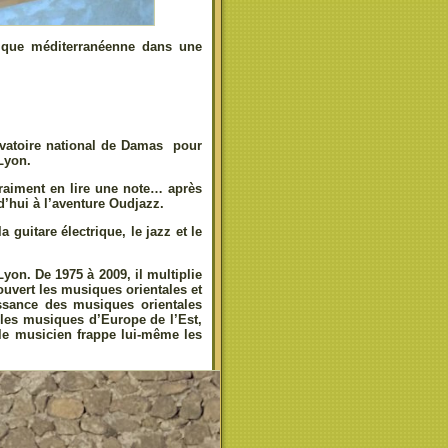
ique méditerranéenne dans une
vatoire national de Damas pour
Lyon.
vraiment en lire une note… après
d’hui à l’aventure Oudjazz.
a guitare électrique, le jazz et le
Lyon. De 1975 à 2009, il multiplie
uvert les musiques orientales et
issance des musiques orientales
 les musiques d’Europe de l’Est,
le musicien frappe lui-même les