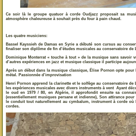
Ce soir là le groupe quatuor à corde Oudjazz proposait sa mus
atmosphère chaleureuse à souhait près du four à pain chaud.
Les quatre musiciens:
Bassel Kayssieh
de Damas en Syrie a débuté son cursus au conser
finaliser son diplôme de fin d’études musicales au conservatoire de 
Dominique Monterrat
« touche à tout » de la musique sans savoir 
d’autres expériences en jazz et musique classique il participe aujour
Après un début dans la musique classique,
Élise Pornon
opte pour l
métal. Passionnée d’improvisation
Henri Pornon
apprend la clarinette et le solfège au conservatoire de 
les expériences musicales avec divers instruments à vent Ayant déco
le oud en 1979 / 80, en Algérie, il approfondit ensuite sa conna
(essentiellement musiques persane et indienne), Son attirance pour
le conduit tout naturellement au cymbalum, instrument à corde où 
cordes.