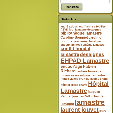
Mots-clefs
andré aziosmanoff
arbre a feuilles
ASVD foot lamastre desaignes
bibliothèque lamastre
Caroline Bouquet
caroline
bouquet escrime
chataigne
choeur ars nova
cinéma lamastre
conflit hopital
desaignes
lamastre
EHPAD Lamastre
encour'age
Fabien
Richard
fanfare lamastre
forum associations lamastre
france vianes brun
guillaume grand
Hôpital
hôpital elisee charra
Lamastre
jacques
Vernier
laicite
jean paul Vallon
lamastre
lamastre
laurent jouvet
lettre