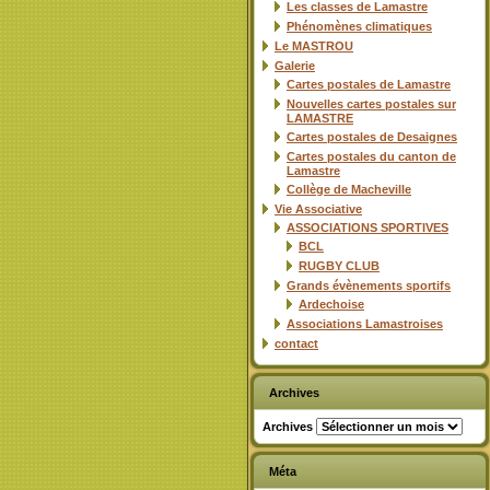
Les classes de Lamastre
Phénomènes climatiques
Le MASTROU
Galerie
Cartes postales de Lamastre
Nouvelles cartes postales sur
LAMASTRE
Cartes postales de Desaignes
Cartes postales du canton de
Lamastre
Collège de Macheville
Vie Associative
ASSOCIATIONS SPORTIVES
BCL
RUGBY CLUB
Grands évènements sportifs
Ardechoise
Associations Lamastroises
contact
Archives
Archives
Méta