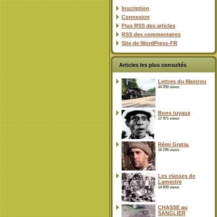
Inscription
Connexion
Flux
RSS
des articles
RSS
des commentaires
Site de WordPress-FR
Articles les plus consultés
Lettres du Mastrou
44 330 views
Bons tuyaux
17 971 views
Rémi Gratia.
16 195 views
Les classes de
Lamastre
14 839 views
CHASSE au
SANGLIER