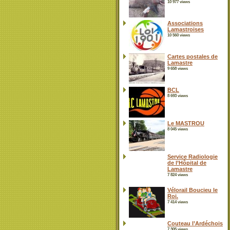
10 977 views
Associations
Lamastroises
10 560 views
Cartes postales de
Lamastre
9 658 views
BCL
8 693 views
Le MASTROU
8 045 views
Service Radiologie
de l’Hôpital de
Lamastre
7 824 views
Vélorail Boucieu le
Roi.
7 414 views
Couteau l’Ardéchois
7 305 views