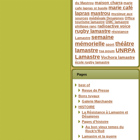
maison charra
du Mastrou
marie
marie café
cafe lapras st basile
lapras
mastrou
musique aux
sources
médiévale Desaignes
Office
tourisme lamastre
OMC lamastre
radioactive voice
philippe ranc
rugby lamastre
résistance
semaine
Lamastre
mémorielle
théâtre
sport
lamastre
UNRPA
tsa poum
Lamastre
Vochora lamastre
école rugby lamastre
Pages
best of
Revue de Presse
Bons tuyaux
Galerie Marchande
HISTOIRE
La Résistance à Lamastre et
Désaignes
Pages d’histoire
Au bon vieux temps du
Rock’n’Roll
Lamastre et la guerre