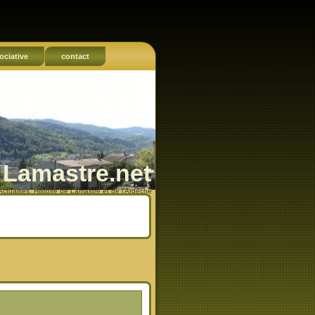
ociative
contact
Lamastre.net
Actualités, Histoire de Lamastre et de l'Ardèche