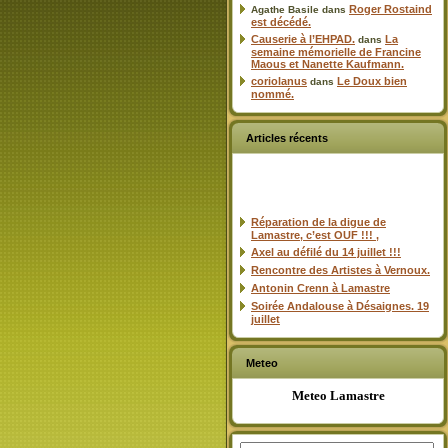
Roger Rostaind
Agathe Basile
dans
est décédé.
Causerie à l’EHPAD.
La
dans
semaine mémorielle de Francine
Maous et Nanette Kaufmann.
coriolanus
Le Doux bien
dans
nommé.
Articles récents
Réparation de la digue de
Lamastre, c’est OUF !!! ,
Axel au défilé du 14 juillet !!!
Rencontre des Artistes à Vernoux.
Antonin Crenn à Lamastre
Soirée Andalouse à Désaignes. 19
juillet
Meteo
Meteo Lamastre