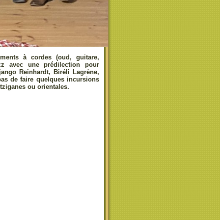
uments à cordes (oud, guitare,
zz avec une prédilection pour
jango Reinhardt, Biréli Lagrène,
as de faire quelques incursions
tziganes ou orientales.