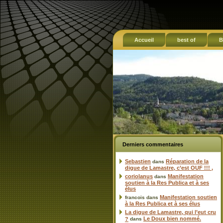
Accueil
best of
B
Derniers commentaires
Sebastien
Réparation de la
dans
digue de Lamastre, c’est OUF !!! ,
coriolanus
Manifestation
dans
soutien à la Res Publica et à ses
élus
Manifestation soutien
francois
dans
à la Res Publica et à ses élus
La digue de Lamastre, qui l’eut cru
Le Doux bien nommé.
?
dans