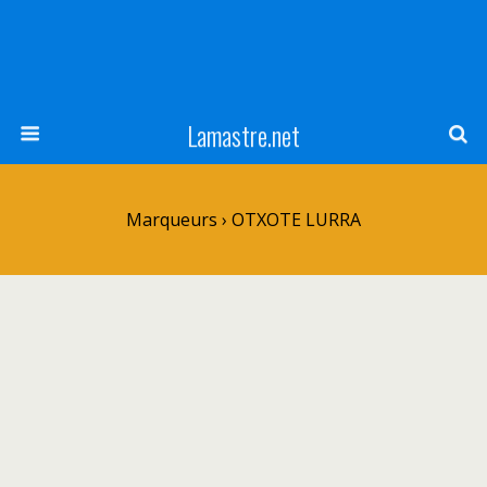
Lamastre.net
Marqueurs › OTXOTE LURRA