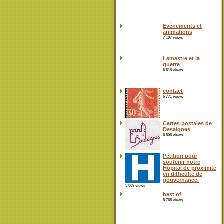
Evénements et
animations
7 107 views
Lamastre et la
guerre
6 816 views
contact
6 771 views
Cartes postales de
Desaignes
6 508 views
Pétition pour
soutenir notre
Hôpital de proximité
en difficulté de
gouvernance.
5 889 views
best of
5 765 views