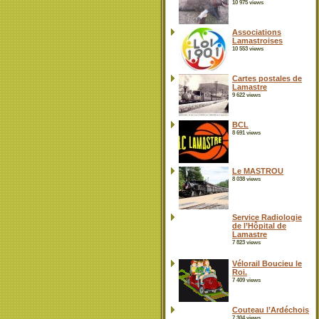
10 975 views
Associations
Lamastroises
10 553 views
Cartes postales de
Lamastre
9 622 views
BCL
8 691 views
Le MASTROU
8 038 views
Service Radiologie
de l’Hôpital de
Lamastre
7 823 views
Vélorail Boucieu le
Roi.
7 409 views
Couteau l’Ardéchois
7 304 views