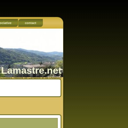
ociative
contact
Lamastre.net
Actualités, Histoire de Lamastre et de l'Ardèche