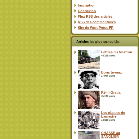
Inscription
Connexion
Flux
RSS
des articles
RSS
des commentaires
Site de WordPress-FR
Articles les plus consultés
Lettres du Mastrou
44 323 views
Bons tuyaux
17 967 views
Rémi Gratia.
16 194 views
Les classes de
Lamastre
14 828 views
CHASSE au
SANGLIER