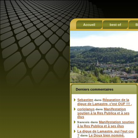
Accueil
best of
B
Derniers commentaires
Sebastien
Réparation de la
dans
digue de Lamastre, c’est OUF !!! ,
coriolanus
Manifestation
dans
soutien à la Res Publica et à ses
élus
Manifestation soutien
francois
dans
à la Res Publica et à ses élus
La digue de Lamastre, qui l’eut cru
Le Doux bien nommé.
?
dans