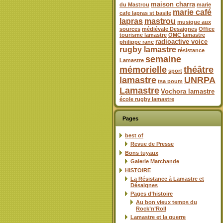
maison charra
du Mastrou
marie
marie café
cafe lapras st basile
lapras
mastrou
musique aux
sources
médiévale Desaignes
Office
tourisme lamastre
OMC lamastre
radioactive voice
philippe ranc
rugby lamastre
résistance
semaine
Lamastre
mémorielle
théâtre
sport
lamastre
UNRPA
tsa poum
Lamastre
Vochora lamastre
école rugby lamastre
Pages
best of
Revue de Presse
Bons tuyaux
Galerie Marchande
HISTOIRE
La Résistance à Lamastre et
Désaignes
Pages d’histoire
Au bon vieux temps du
Rock’n’Roll
Lamastre et la guerre