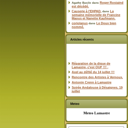
Roger Rostaind
Agathe Basile
dans
est décédé.
Causerie à l’EHPAD.
La
dans
semaine mémorielle de Francine
Maous et Nanette Kaufmann.
coriolanus
Le Doux bien
dans
nommé.
Articles récents
Réparation de la digue de
Lamastre, c’est OUF !!! ,
Axel au défilé du 14 juillet !!!
Rencontre des Artistes à Vernoux.
Antonin Crenn à Lamastre
Soirée Andalouse à Désaignes. 19
juillet
Meteo
Meteo Lamastre