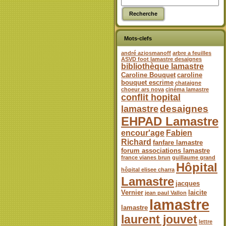
Mots-clefs
andré aziosmanoff
arbre a feuilles
ASVD foot lamastre desaignes
bibliothèque lamastre
Caroline Bouquet
caroline
bouquet escrime
chataigne
choeur ars nova
cinéma lamastre
conflit hopital
desaignes
lamastre
EHPAD Lamastre
encour'age
Fabien
Richard
fanfare lamastre
forum associations lamastre
france vianes brun
guillaume grand
Hôpital
hôpital elisee charra
Lamastre
jacques
Vernier
laicite
jean paul Vallon
lamastre
lamastre
laurent jouvet
lettre