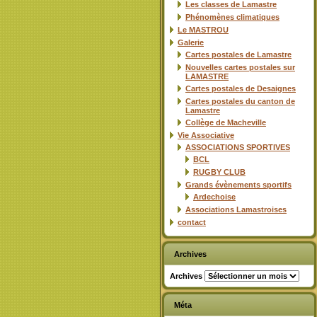
Les classes de Lamastre
Phénomènes climatiques
Le MASTROU
Galerie
Cartes postales de Lamastre
Nouvelles cartes postales sur
LAMASTRE
Cartes postales de Desaignes
Cartes postales du canton de
Lamastre
Collège de Macheville
Vie Associative
ASSOCIATIONS SPORTIVES
BCL
RUGBY CLUB
Grands évènements sportifs
Ardechoise
Associations Lamastroises
contact
Archives
Archives
Méta