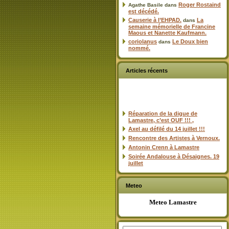
Roger Rostaind
Agathe Basile
dans
est décédé.
Causerie à l’EHPAD.
La
dans
semaine mémorielle de Francine
Maous et Nanette Kaufmann.
coriolanus
Le Doux bien
dans
nommé.
Articles récents
Réparation de la digue de
Lamastre, c’est OUF !!! ,
Axel au défilé du 14 juillet !!!
Rencontre des Artistes à Vernoux.
Antonin Crenn à Lamastre
Soirée Andalouse à Désaignes. 19
juillet
Meteo
Meteo Lamastre