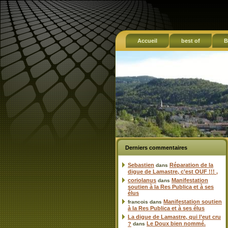
Accueil
best of
B
Derniers commentaires
Sebastien
Réparation de la
dans
digue de Lamastre, c’est OUF !!! ,
coriolanus
Manifestation
dans
soutien à la Res Publica et à ses
élus
Manifestation soutien
francois
dans
à la Res Publica et à ses élus
La digue de Lamastre, qui l’eut cru
Le Doux bien nommé.
?
dans