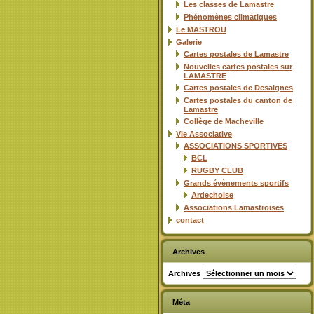
Les classes de Lamastre
Phénomènes climatiques
Le MASTROU
Galerie
Cartes postales de Lamastre
Nouvelles cartes postales sur
LAMASTRE
Cartes postales de Desaignes
Cartes postales du canton de
Lamastre
Collège de Macheville
Vie Associative
ASSOCIATIONS SPORTIVES
BCL
RUGBY CLUB
Grands évènements sportifs
Ardechoise
Associations Lamastroises
contact
Archives
Archives
Méta