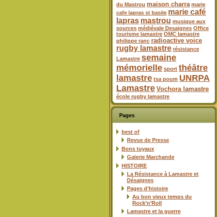
maison charra
du Mastrou
marie
marie café
cafe lapras st basile
lapras
mastrou
musique aux
sources
médiévale Desaignes
Office
tourisme lamastre
OMC lamastre
radioactive voice
philippe ranc
rugby lamastre
résistance
semaine
Lamastre
mémorielle
théâtre
sport
lamastre
UNRPA
tsa poum
Lamastre
Vochora lamastre
école rugby lamastre
Pages
best of
Revue de Presse
Bons tuyaux
Galerie Marchande
HISTOIRE
La Résistance à Lamastre et
Désaignes
Pages d’histoire
Au bon vieux temps du
Rock’n’Roll
Lamastre et la guerre