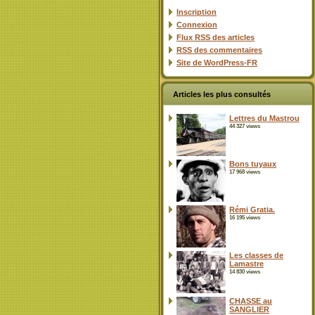
Inscription
Connexion
Flux
RSS
des articles
RSS
des commentaires
Site de WordPress-FR
Articles les plus consultés
Lettres du Mastrou
44 327 views
Bons tuyaux
17 968 views
Rémi Gratia.
16 195 views
Les classes de
Lamastre
14 830 views
CHASSE au
SANGLIER