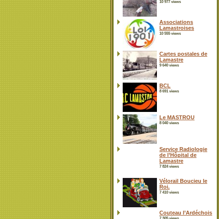
10 977 views
Associations
Lamastroises
10 555 views
Cartes postales de
Lamastre
9 640 views
BCL
8 691 views
Le MASTROU
8 040 views
Service Radiologie
de l’Hôpital de
Lamastre
7 824 views
Vélorail Boucieu le
Roi.
7 410 views
Couteau l’Ardéchois
7 305 views