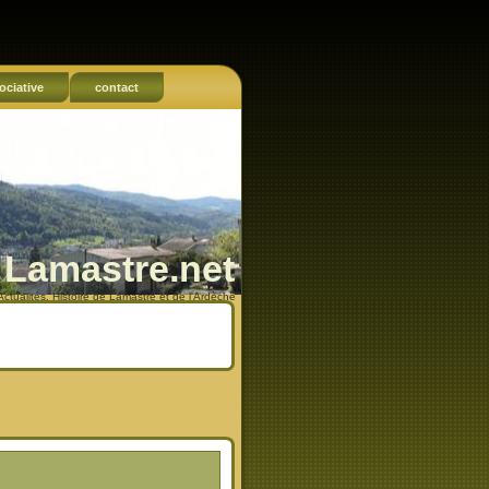
ociative
contact
Lamastre.net
Actualités, Histoire de Lamastre et de l'Ardèche