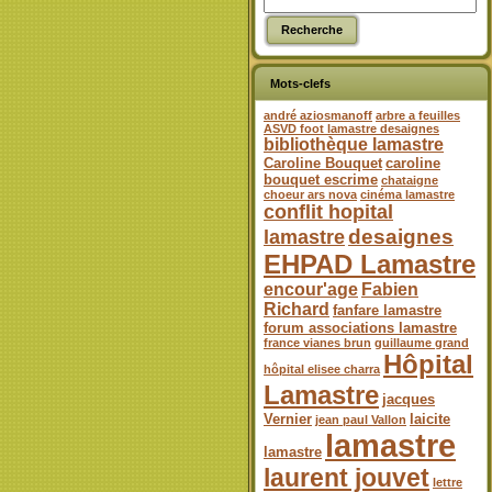
Mots-clefs
andré aziosmanoff
arbre a feuilles
ASVD foot lamastre desaignes
bibliothèque lamastre
Caroline Bouquet
caroline
bouquet escrime
chataigne
choeur ars nova
cinéma lamastre
conflit hopital
desaignes
lamastre
EHPAD Lamastre
encour'age
Fabien
Richard
fanfare lamastre
forum associations lamastre
france vianes brun
guillaume grand
Hôpital
hôpital elisee charra
Lamastre
jacques
Vernier
laicite
jean paul Vallon
lamastre
lamastre
laurent jouvet
lettre