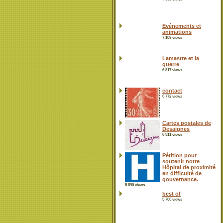
Evénements et
animations
7 109 views
Lamastre et la
guerre
6 817 views
contact
6 772 views
Cartes postales de
Desaignes
6 511 views
Pétition pour
soutenir notre
Hôpital de proximité
en difficulté de
gouvernance.
5 890 views
best of
5 766 views