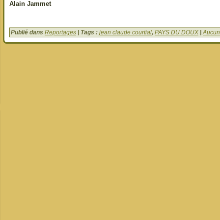
Alain Jammet
Publié dans
Reportages
| Tags :
jean claude courtial
,
PAYS DU DOUX
|
Aucun