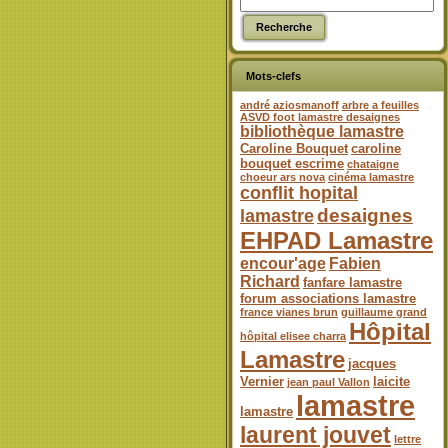
Mots-clefs
andré aziosmanoff
arbre a feuilles
ASVD foot lamastre desaignes
bibliothèque lamastre
Caroline Bouquet
caroline
bouquet escrime
chataigne
choeur ars nova
cinéma lamastre
conflit hopital
desaignes
lamastre
EHPAD Lamastre
encour'age
Fabien
Richard
fanfare lamastre
forum associations lamastre
france vianes brun
guillaume grand
Hôpital
hôpital elisee charra
Lamastre
jacques
Vernier
laicite
jean paul Vallon
lamastre
lamastre
laurent jouvet
lettre