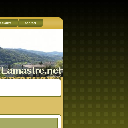
ociative
contact
Lamastre.net
Actualités, Histoire de Lamastre et de l'Ardèche