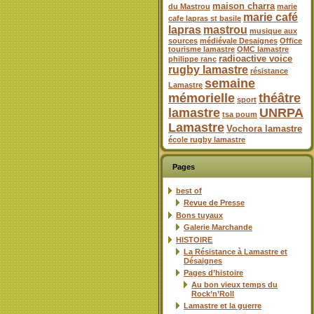
maison charra
du Mastrou
marie
marie café
cafe lapras st basile
lapras
mastrou
musique aux
sources
médiévale Desaignes
Office
tourisme lamastre
OMC lamastre
radioactive voice
philippe ranc
rugby lamastre
résistance
semaine
Lamastre
mémorielle
théâtre
sport
lamastre
UNRPA
tsa poum
Lamastre
Vochora lamastre
école rugby lamastre
Pages
best of
Revue de Presse
Bons tuyaux
Galerie Marchande
HISTOIRE
La Résistance à Lamastre et
Désaignes
Pages d’histoire
Au bon vieux temps du
Rock’n’Roll
Lamastre et la guerre