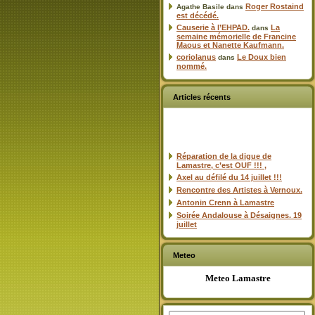
Roger Rostaind
Agathe Basile
dans
est décédé.
Causerie à l’EHPAD.
La
dans
semaine mémorielle de Francine
Maous et Nanette Kaufmann.
coriolanus
Le Doux bien
dans
nommé.
Articles récents
Réparation de la digue de
Lamastre, c’est OUF !!! ,
Axel au défilé du 14 juillet !!!
Rencontre des Artistes à Vernoux.
Antonin Crenn à Lamastre
Soirée Andalouse à Désaignes. 19
juillet
Meteo
Meteo Lamastre