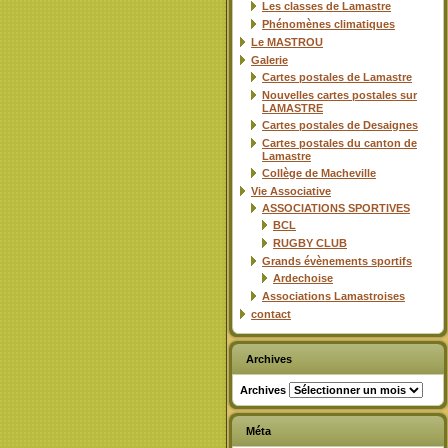
Les classes de Lamastre
Phénomènes climatiques
Le MASTROU
Galerie
Cartes postales de Lamastre
Nouvelles cartes postales sur
LAMASTRE
Cartes postales de Desaignes
Cartes postales du canton de
Lamastre
Collège de Macheville
Vie Associative
ASSOCIATIONS SPORTIVES
BCL
RUGBY CLUB
Grands évènements sportifs
Ardechoise
Associations Lamastroises
contact
Archives
Archives
Méta