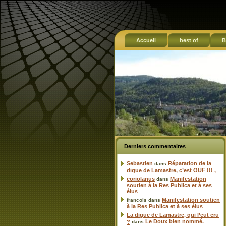
Accueil
best of
B
Derniers commentaires
Sebastien
Réparation de la
dans
digue de Lamastre, c’est OUF !!! ,
coriolanus
Manifestation
dans
soutien à la Res Publica et à ses
élus
Manifestation soutien
francois
dans
à la Res Publica et à ses élus
La digue de Lamastre, qui l’eut cru
Le Doux bien nommé.
?
dans