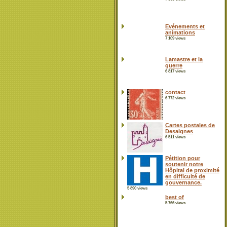
Evénements et
animations
7 109 views
Lamastre et la
guerre
6 817 views
contact
6 772 views
Cartes postales de
Desaignes
6 511 views
Pétition pour
soutenir notre
Hôpital de proximité
en difficulté de
gouvernance.
5 890 views
best of
5 766 views