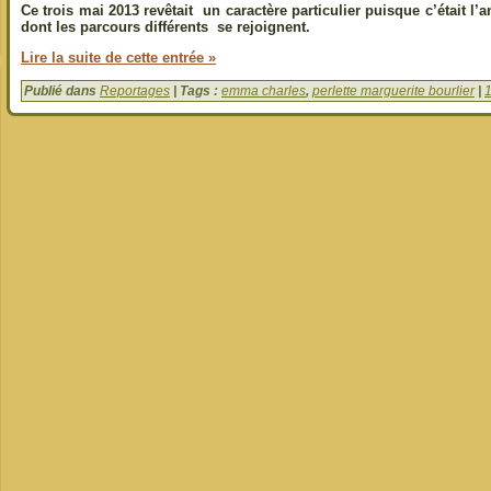
Ce trois mai 2013 revêtait un caractère particulier puisque c’était l’
dont les parcours différents se rejoignent.
Lire la suite de cette entrée »
Publié dans
Reportages
| Tags :
emma charles
,
perlette marguerite bourlier
|