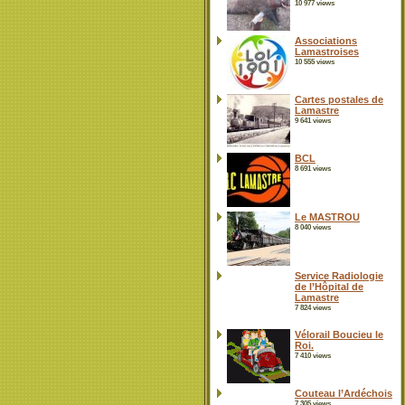
10 977 views
Associations
Lamastroises
10 555 views
Cartes postales de
Lamastre
9 641 views
BCL
8 691 views
Le MASTROU
8 040 views
Service Radiologie
de l’Hôpital de
Lamastre
7 824 views
Vélorail Boucieu le
Roi.
7 410 views
Couteau l’Ardéchois
7 305 views