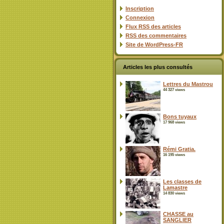
Inscription
Connexion
Flux
RSS
des articles
RSS
des commentaires
Site de WordPress-FR
Articles les plus consultés
Lettres du Mastrou
44 327 views
Bons tuyaux
17 968 views
Rémi Gratia.
16 195 views
Les classes de
Lamastre
14 830 views
CHASSE au
SANGLIER