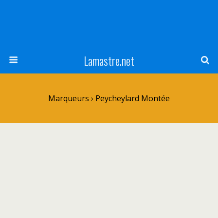
Lamastre.net
Marqueurs › Peycheylard Montée