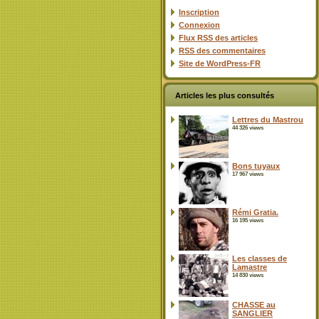
Inscription
Connexion
Flux
RSS
des articles
RSS
des commentaires
Site de WordPress-FR
Articles les plus consultés
Lettres du Mastrou
44 326 views
Bons tuyaux
17 967 views
Rémi Gratia.
16 195 views
Les classes de
Lamastre
14 830 views
CHASSE au
SANGLIER