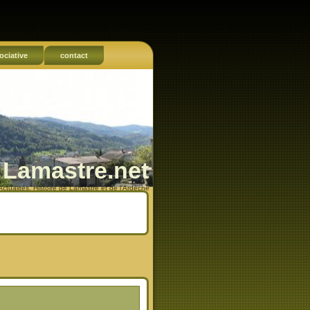
ociative
contact
Lamastre.net
Actualités, Histoire de Lamastre et de l'Ardèche