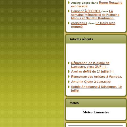
Roger Rostaind
Agathe Basile
dans
est décédé.
Causerie à l’EHPAD.
La
dans
semaine mémorielle de Francine
Maous et Nanette Kaufmann.
coriolanus
Le Doux bien
dans
nommé.
Articles récents
Réparation de la digue de
Lamastre, c’est OUF !!! ,
Axel au défilé du 14 juillet !!!
Rencontre des Artistes à Vernoux.
Antonin Crenn à Lamastre
Soirée Andalouse à Désaignes. 19
juillet
Meteo
Meteo Lamastre