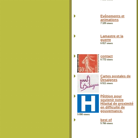
Evénements et
animations
7 109 views
Lamastre et la
guerre
6 817 views
contact
6 772 views
Cartes postales de
Desaignes
6 511 views
Pétition pour
soutenir notre
Hôpital de proximité
en difficulté de
gouvernance.
5 890 views
best of
5 766 views