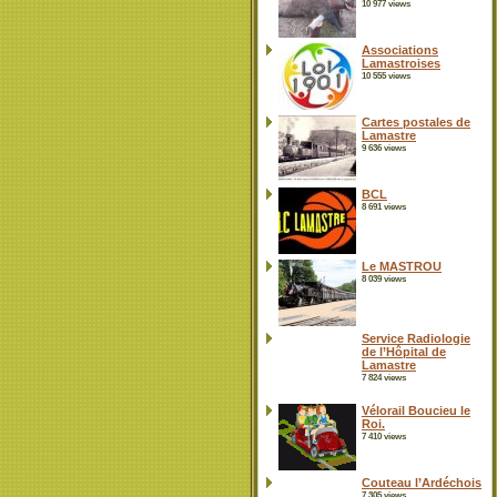
10 977 views
Associations
Lamastroises
10 555 views
Cartes postales de
Lamastre
9 636 views
BCL
8 691 views
Le MASTROU
8 039 views
Service Radiologie
de l’Hôpital de
Lamastre
7 824 views
Vélorail Boucieu le
Roi.
7 410 views
Couteau l’Ardéchois
7 305 views