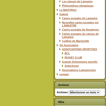
Les classes de Lamastre
Phénomènes climatiques
Le MASTROU
Galerie
Cartes postales de Lamastre
Nouvelles cartes postales sur
LAMASTRE
Cartes postales de Desaignes
Cartes postales du canton de
Lamastre
Collège de Macheville
Vie Associative
ASSOCIATIONS SPORTIVES
BCL
RUGBY CLUB
Grands évènements sportifs
Ardechoise
Associations Lamastroises
contact
Archives
Archives
Méta