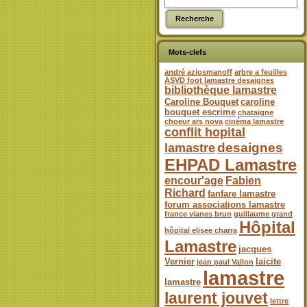
Mots-clefs
andré aziosmanoff
arbre a feuilles
ASVD foot lamastre desaignes
bibliothèque lamastre
Caroline Bouquet
caroline
bouquet escrime
chataigne
choeur ars nova
cinéma lamastre
conflit hopital
desaignes
lamastre
EHPAD Lamastre
encour'age
Fabien
Richard
fanfare lamastre
forum associations lamastre
france vianes brun
guillaume grand
Hôpital
hôpital elisee charra
Lamastre
jacques
Vernier
laicite
jean paul Vallon
lamastre
lamastre
laurent jouvet
lettre