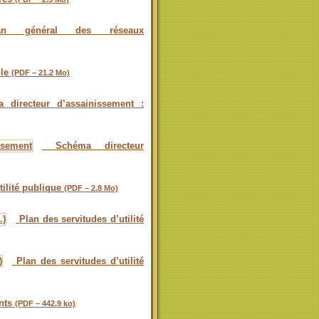
 général des réseaux
ble
(PDF – 21.2 Mo)
directeur d’assainissement :
Schéma directeur
tilité publique
(PDF – 2.8 Mo)
Plan des servitudes d’utilité
Plan des servitudes d’utilité
nts
(PDF – 442.9 ko)