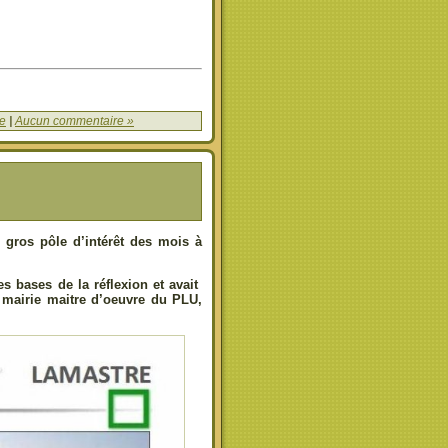
e
|
Aucun commentaire »
gros pôle d’intérêt des mois à
s bases de la réflexion et avait
a mairie maitre d’oeuvre du PLU,