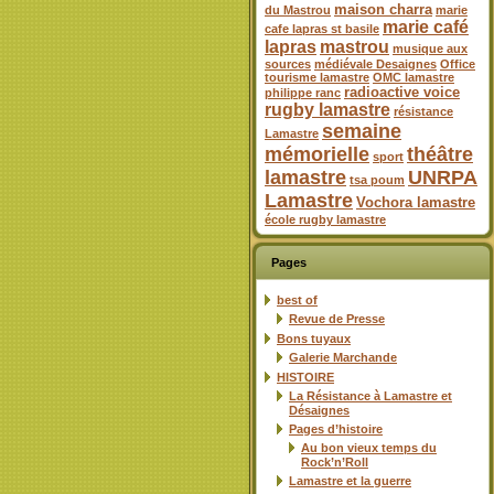
maison charra
du Mastrou
marie
marie café
cafe lapras st basile
lapras
mastrou
musique aux
sources
médiévale Desaignes
Office
tourisme lamastre
OMC lamastre
radioactive voice
philippe ranc
rugby lamastre
résistance
semaine
Lamastre
mémorielle
théâtre
sport
lamastre
UNRPA
tsa poum
Lamastre
Vochora lamastre
école rugby lamastre
Pages
best of
Revue de Presse
Bons tuyaux
Galerie Marchande
HISTOIRE
La Résistance à Lamastre et
Désaignes
Pages d’histoire
Au bon vieux temps du
Rock’n’Roll
Lamastre et la guerre