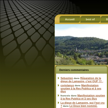
Accueil
best of
B
Derniers commentaires
Sebastien
Réparation de la
dans
digue de Lamastre, c’est OUF !!! ,
coriolanus
Manifestation
dans
soutien à la Res Publica et à ses
élus
Manifestation soutien
francois
dans
à la Res Publica et à ses élus
La digue de Lamastre, qui l’eut cru
Le Doux bien nommé.
?
dans