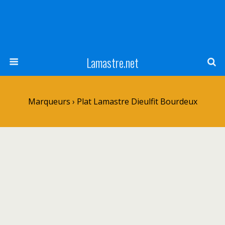
Lamastre.net
Marqueurs › Plat Lamastre Dieulfit Bourdeux