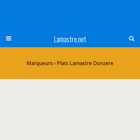
Lamastre.net
Marqueurs › Plats Lamastre Donzere