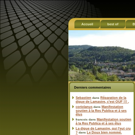
Accueil
best of
B
Derniers commentaires
Sebastien
Réparation de la
dans
digue de Lamastre, c’est OUF !!! ,
coriolanus
Manifestation
dans
soutien à la Res Publica et à ses
élus
Manifestation soutien
francois
dans
à la Res Publica et à ses élus
La digue de Lamastre, qui l’eut cru
Le Doux bien nommé.
?
dans