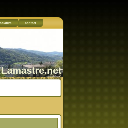
ociative
contact
Lamastre.net
Actualités, Histoire de Lamastre et de l'Ardèche