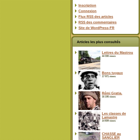
Inscription
Connexion
Flux
RSS
des articles
RSS
des commentaires
Site de WordPress-FR
Articles les plus consultés
Lettres du Mastrou
44 330 views
Bons tuyaux
17 971 views
Rémi Gratia.
16 195 views
Les classes de
Lamastre
14 839 views
CHASSE au
SANGLIER