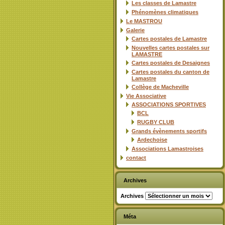
Les classes de Lamastre
Phénomènes climatiques
Le MASTROU
Galerie
Cartes postales de Lamastre
Nouvelles cartes postales sur
LAMASTRE
Cartes postales de Desaignes
Cartes postales du canton de
Lamastre
Collège de Macheville
Vie Associative
ASSOCIATIONS SPORTIVES
BCL
RUGBY CLUB
Grands évènements sportifs
Ardechoise
Associations Lamastroises
contact
Archives
Archives
Méta