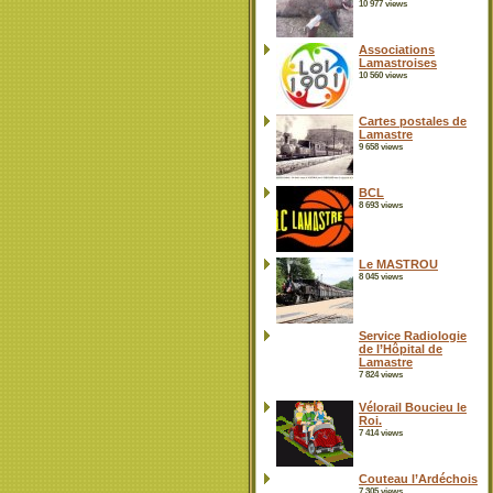
10 977 views
Associations
Lamastroises
10 560 views
Cartes postales de
Lamastre
9 658 views
BCL
8 693 views
Le MASTROU
8 045 views
Service Radiologie
de l’Hôpital de
Lamastre
7 824 views
Vélorail Boucieu le
Roi.
7 414 views
Couteau l’Ardéchois
7 305 views