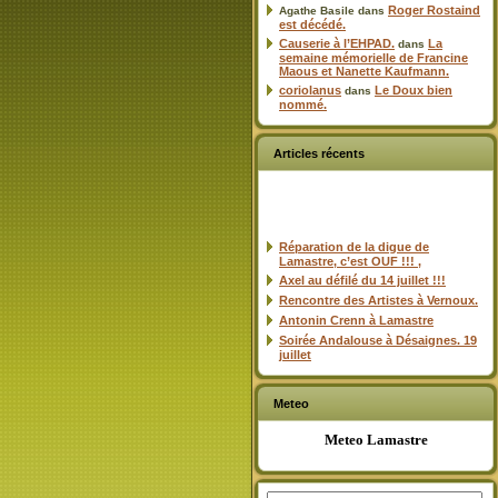
Roger Rostaind
Agathe Basile
dans
est décédé.
Causerie à l’EHPAD.
La
dans
semaine mémorielle de Francine
Maous et Nanette Kaufmann.
coriolanus
Le Doux bien
dans
nommé.
Articles récents
Réparation de la digue de
Lamastre, c’est OUF !!! ,
Axel au défilé du 14 juillet !!!
Rencontre des Artistes à Vernoux.
Antonin Crenn à Lamastre
Soirée Andalouse à Désaignes. 19
juillet
Meteo
Meteo Lamastre