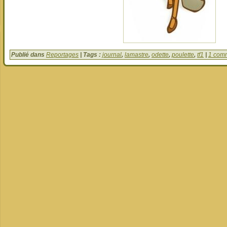
Publié dans
Reportages
| Tags :
journal
,
lamastre
,
odette
,
poulette
,
tf1
|
1 comm