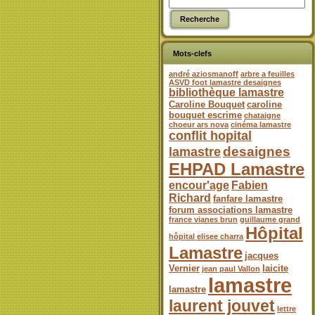
Mots-clefs
andré aziosmanoff
arbre a feuilles
ASVD foot lamastre desaignes
bibliothèque lamastre
Caroline Bouquet
caroline
bouquet escrime
chataigne
choeur ars nova
cinéma lamastre
conflit hopital
desaignes
lamastre
EHPAD Lamastre
encour'age
Fabien
Richard
fanfare lamastre
forum associations lamastre
france vianes brun
guillaume grand
Hôpital
hôpital elisee charra
Lamastre
jacques
Vernier
laicite
jean paul Vallon
lamastre
lamastre
laurent jouvet
lettre