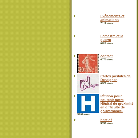
Evénements et
animations
7 114 views
Lamastre et la
guerre
6 817 views
contact
6 774 views
Cartes postales de
Desaignes
6 527 views
Pétition pour
soutenir notre
Hôpital de proximité
en difficulté de
gouvernance.
5 891 views
best of
5 769 views