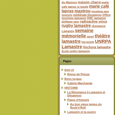
maison charra
du Mastrou
marie
marie café
cafe lapras st basile
lapras
mastrou
musique aux
sources
médiévale Desaignes
Office
tourisme lamastre
OMC lamastre
radioactive voice
philippe ranc
rugby lamastre
résistance
semaine
Lamastre
mémorielle
théâtre
sport
lamastre
UNRPA
tsa poum
Lamastre
Vochora lamastre
école rugby lamastre
Pages
best of
Revue de Presse
Bons tuyaux
Galerie Marchande
HISTOIRE
La Résistance à Lamastre et
Désaignes
Pages d’histoire
Au bon vieux temps du
Rock’n’Roll
Lamastre et la guerre