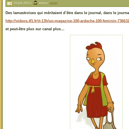
19 juin 2012 |
Auteur:
admin
Des lamastroises qui méritaient d’être dans le journal, dans le journa
http://videos.tf1.fr/jt-13h/un-magazine-100-ardeche-100-feminin-73663
et peut-être plus sur canal plus…