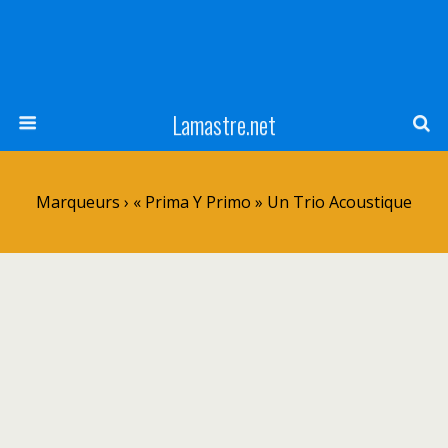
Lamastre.net
Marqueurs › « Prima Y Primo » Un Trio Acoustique