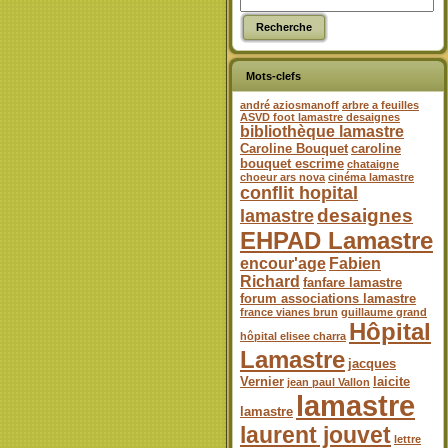
Mots-clefs
andré aziosmanoff
arbre a feuilles
ASVD foot lamastre desaignes
bibliothèque lamastre
Caroline Bouquet
caroline
bouquet escrime
chataigne
choeur ars nova
cinéma lamastre
conflit hopital
desaignes
lamastre
EHPAD Lamastre
encour'age
Fabien
Richard
fanfare lamastre
forum associations lamastre
france vianes brun
guillaume grand
Hôpital
hôpital elisee charra
Lamastre
jacques
Vernier
laicite
jean paul Vallon
lamastre
lamastre
laurent jouvet
lettre