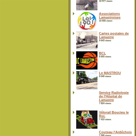
10 977 views
Associations
Lamastroises
10 555 views
Cartes postales de
Lamastre
9 643 views
BCL
8 693 views
Le MASTROU
8 040 views
Service Radiologie
de l’Hôpital de
Lamastre
7 824 views
Vélorail Boucieu le
Roi.
7 410 views
Couteau l’Ardéchois
7 305 views