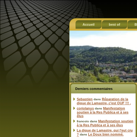
Accueil
best of
B
Derniers commentaires
Sebastien
Réparation de la
dans
digue de Lamastre, c’est OUF !!! ,
coriolanus
Manifestation
dans
soutien à la Res Publica et à ses
élus
Manifestation soutien
francois
dans
à la Res Publica et à ses élus
La digue de Lamastre, qui l’eut cru
Le Doux bien nommé.
?
dans