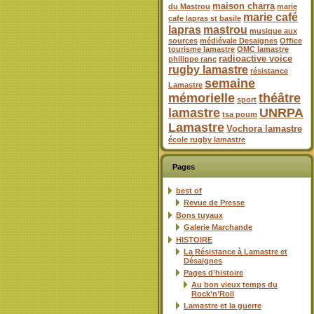
maison charra
du Mastrou
marie
marie café
cafe lapras st basile
lapras
mastrou
musique aux
sources
médiévale Desaignes
Office
tourisme lamastre
OMC lamastre
radioactive voice
philippe ranc
rugby lamastre
résistance
semaine
Lamastre
mémorielle
théâtre
sport
lamastre
UNRPA
tsa poum
Lamastre
Vochora lamastre
école rugby lamastre
Pages
best of
Revue de Presse
Bons tuyaux
Galerie Marchande
HISTOIRE
La Résistance à Lamastre et
Désaignes
Pages d’histoire
Au bon vieux temps du
Rock’n’Roll
Lamastre et la guerre