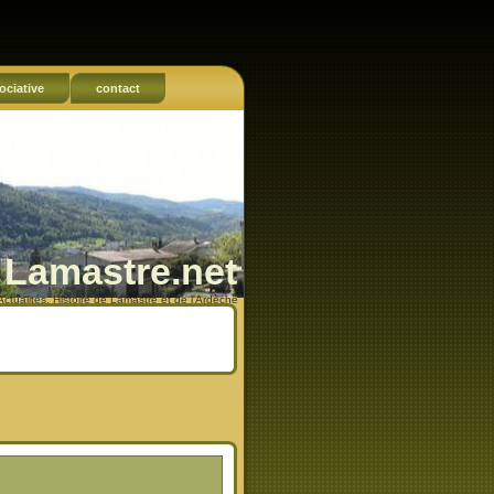
ociative
contact
Lamastre.net
Actualités, Histoire de Lamastre et de l'Ardèche