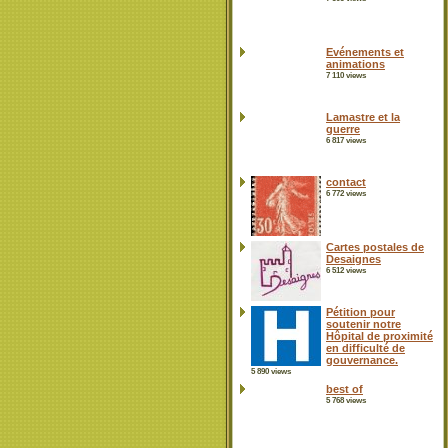
Evénements et
animations
7 110 views
Lamastre et la
guerre
6 817 views
contact
6 772 views
Cartes postales de
Desaignes
6 512 views
Pétition pour
soutenir notre
Hôpital de proximité
en difficulté de
gouvernance.
5 890 views
best of
5 768 views