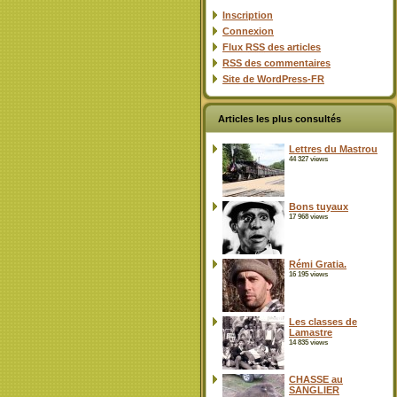
Inscription
Connexion
Flux
RSS
des articles
RSS
des commentaires
Site de WordPress-FR
Articles les plus consultés
Lettres du Mastrou
44 327 views
Bons tuyaux
17 968 views
Rémi Gratia.
16 195 views
Les classes de
Lamastre
14 835 views
CHASSE au
SANGLIER