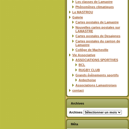
Les classes de Lamastre
Phénomènes climatiques
Le MASTROU
Galerie
Cartes postales de Lamastre
Nouvelles cartes postales sur
LAMASTRE
Cartes postales de Desaignes
Cartes postales du canton de
Lamastre
Collège de Macheville
Vie Associative
ASSOCIATIONS SPORTIVES
BCL
RUGBY CLUB
Grands évènements sportifs
Ardechoise
Associations Lamastroises
contact
Archives
Archives
Méta