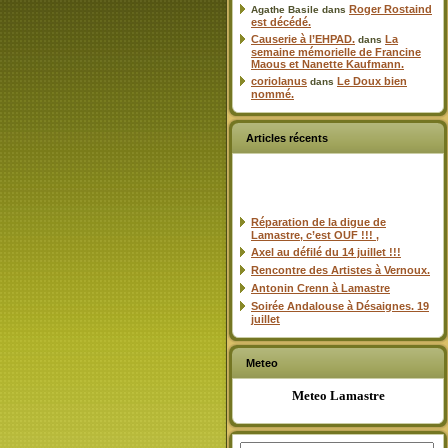
Roger Rostaind
Agathe Basile
dans
est décédé.
Causerie à l’EHPAD.
La
dans
semaine mémorielle de Francine
Maous et Nanette Kaufmann.
coriolanus
Le Doux bien
dans
nommé.
Articles récents
Réparation de la digue de
Lamastre, c’est OUF !!! ,
Axel au défilé du 14 juillet !!!
Rencontre des Artistes à Vernoux.
Antonin Crenn à Lamastre
Soirée Andalouse à Désaignes. 19
juillet
Meteo
Meteo Lamastre