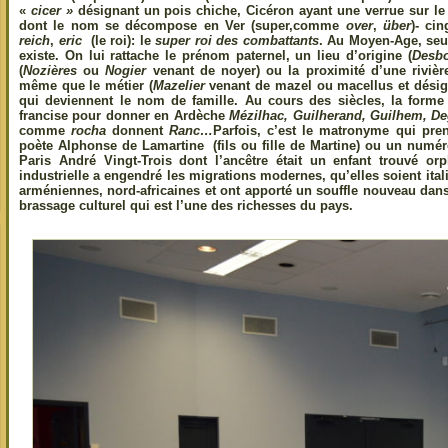
«
cicer »
désignant un pois chiche, Cicéron ayant une verrue sur le
dont le nom se décompose en Ver (super,comme
over
,
über
)- ci
reich
,
eric
(le roi): le
super roi des combattants
. Au Moyen-Age, seu
existe. On lui rattache le prénom paternel, un lieu d’origine (
Desb
(
Nozières
ou
Nogier
venant de noyer) ou la proximité d’une rivièr
même que le métier (
Mazelier
venant de mazel ou macellus et désign
qui deviennent le nom de famille. Au cours des siècles, la form
francise pour donner en Ardèche
Mézilhac, Guilherand, Guilhem, D
comme
rocha
donnent
Ranc…
Parfois, c’est le matronyme qui p
poète Alphonse de Lamartine (fils ou fille de Martine) ou un num
Paris André Vingt-Trois dont l’ancêtre était un enfant trouvé orp
industrielle a engendré les migrations modernes, qu’elles soient ita
arméniennes, nord-africaines et ont apporté un souffle nouveau dans
brassage culturel qui est l’une des richesses du pays.