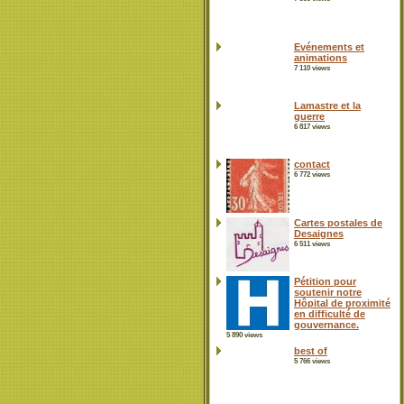
Evénements et
animations
7 110 views
Lamastre et la
guerre
6 817 views
contact
6 772 views
Cartes postales de
Desaignes
6 511 views
Pétition pour
soutenir notre
Hôpital de proximité
en difficulté de
gouvernance.
5 890 views
best of
5 766 views