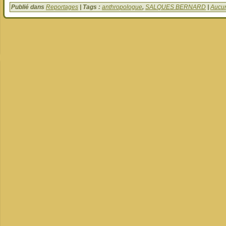
Publié dans
Reportages
| Tags :
anthropologue
,
SALQUES BERNARD
|
Aucu