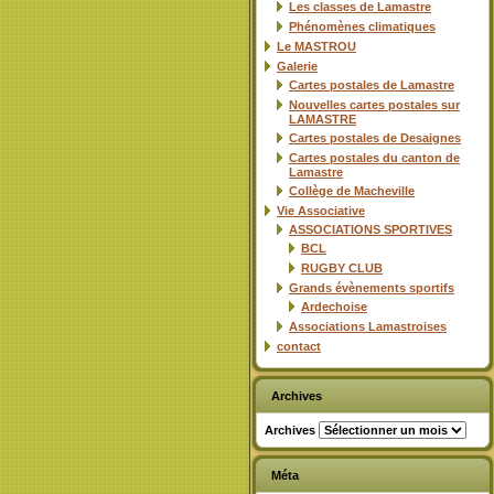
Les classes de Lamastre
Phénomènes climatiques
Le MASTROU
Galerie
Cartes postales de Lamastre
Nouvelles cartes postales sur
LAMASTRE
Cartes postales de Desaignes
Cartes postales du canton de
Lamastre
Collège de Macheville
Vie Associative
ASSOCIATIONS SPORTIVES
BCL
RUGBY CLUB
Grands évènements sportifs
Ardechoise
Associations Lamastroises
contact
Archives
Archives
Méta