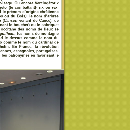
 visage. Ou encore Vercingétorix
ngeto (le combattant)- rix ou
rex
,
l le prénom d’origine chrétienne
os
ou du Bois
)
, le nom d’arbres
e (
Canson
venant de Cance), de
ant le boucher) ou le sobriquet
e occitane des noms de lieux se
eguilhem,
les noms de montagne
rend le dessus comme le nom du
éro comme le nom du cardinal de
helin. En France, la révolution
liennes, espagnoles, portugaises,
 les patronymes en favorisant le