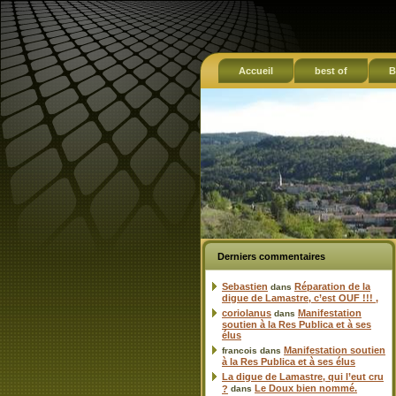
Accueil
best of
B
Derniers commentaires
Sebastien
Réparation de la
dans
digue de Lamastre, c’est OUF !!! ,
coriolanus
Manifestation
dans
soutien à la Res Publica et à ses
élus
Manifestation soutien
francois
dans
à la Res Publica et à ses élus
La digue de Lamastre, qui l’eut cru
Le Doux bien nommé.
?
dans