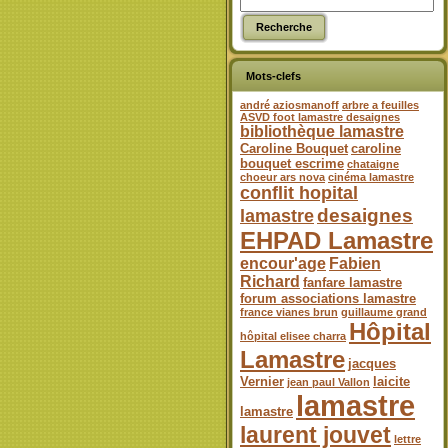
Mots-clefs
andré aziosmanoff
arbre a feuilles
ASVD foot lamastre desaignes
bibliothèque lamastre
Caroline Bouquet
caroline
bouquet escrime
chataigne
choeur ars nova
cinéma lamastre
conflit hopital
desaignes
lamastre
EHPAD Lamastre
encour'age
Fabien
Richard
fanfare lamastre
forum associations lamastre
france vianes brun
guillaume grand
Hôpital
hôpital elisee charra
Lamastre
jacques
Vernier
laicite
jean paul Vallon
lamastre
lamastre
laurent jouvet
lettre