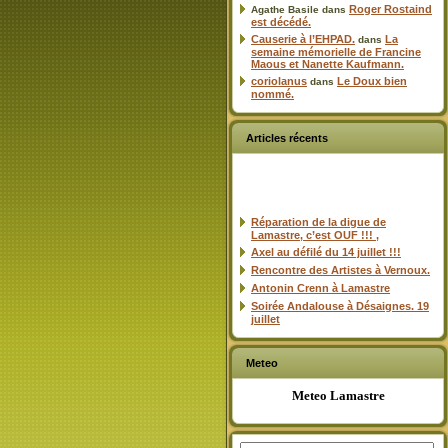
Roger Rostaind
Agathe Basile
dans
est décédé.
Causerie à l’EHPAD.
La
dans
semaine mémorielle de Francine
Maous et Nanette Kaufmann.
coriolanus
Le Doux bien
dans
nommé.
Articles récents
Réparation de la digue de
Lamastre, c’est OUF !!! ,
Axel au défilé du 14 juillet !!!
Rencontre des Artistes à Vernoux.
Antonin Crenn à Lamastre
Soirée Andalouse à Désaignes. 19
juillet
Meteo
Meteo Lamastre