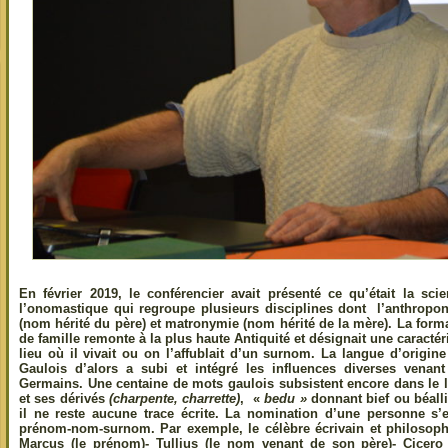
En février 2019, le conférencier avait présenté ce qu’était la s
l’onomastique qui regroupe plusieurs disciplines dont l’anthropo
(nom hérité du père) et matronymie (nom hérité de la mère). La fo
de famille remonte à la plus haute Antiquité et désignait une caractér
lieu où il vivait ou on l’affublait d’un surnom. La langue d’origin
Gaulois d’alors a subi et intégré les influences diverses vena
Germains. Une centaine de mots gaulois subsistent encore dans l
et ses dérivés
(charpente, charrette)
, «
bedu »
donnant bief ou béalli
il ne reste aucune trace écrite. La nomination d’une personne s’e
prénom-nom-surnom. Par exemple, le célèbre écrivain et philosoph
Marcus (le prénom)- Tullius (le nom venant de son père)- Cicero