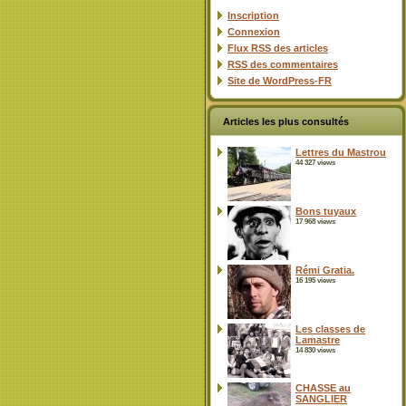
Inscription
Connexion
Flux
RSS
des articles
RSS
des commentaires
Site de WordPress-FR
Articles les plus consultés
Lettres du Mastrou
44 327 views
Bons tuyaux
17 968 views
Rémi Gratia.
16 195 views
Les classes de
Lamastre
14 830 views
CHASSE au
SANGLIER