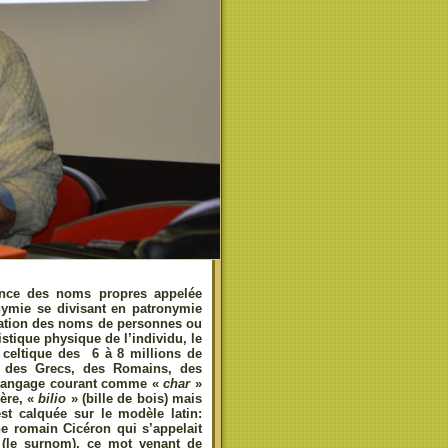
cience des noms propres appelée
nymie se divisant en patronymie
rmation des noms de personnes ou
istique physique de l’individu, le
e celtique des 6 à 8 millions de
nt des Grecs, des Romains, des
e langage courant comme «
char
»
ère, «
bilio
» (bille de bois) mais
st calquée sur le modèle latin:
e romain Cicéron qui s’appelait
 (le surnom), ce mot venant de