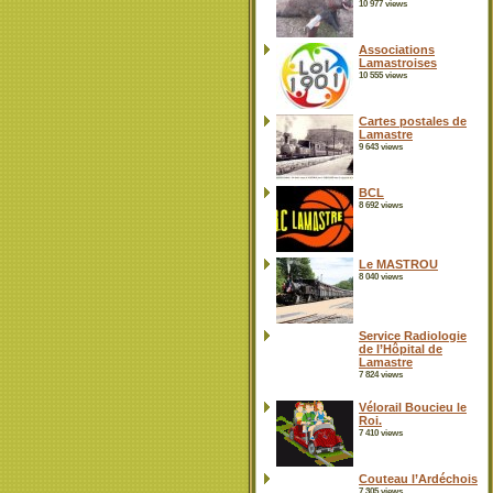
10 977 views
Associations
Lamastroises
10 555 views
Cartes postales de
Lamastre
9 643 views
BCL
8 692 views
Le MASTROU
8 040 views
Service Radiologie
de l’Hôpital de
Lamastre
7 824 views
Vélorail Boucieu le
Roi.
7 410 views
Couteau l’Ardéchois
7 305 views