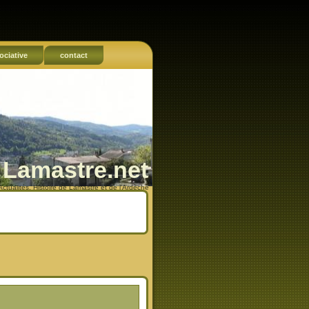
ociative
contact
Lamastre.net
Actualités, Histoire de Lamastre et de l'Ardèche