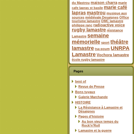
maison charra
du Mastrou
marie
marie café
cafe lapras st basile
lapras
mastrou
musique aux
sources
médiévale Desaignes
Office
tourisme lamastre
OMC lamastre
radioactive voice
philippe ranc
rugby lamastre
résistance
semaine
Lamastre
mémorielle
théâtre
sport
lamastre
UNRPA
tsa poum
Lamastre
Vochora lamastre
école rugby lamastre
Pages
best of
Revue de Presse
Bons tuyaux
Galerie Marchande
HISTOIRE
La Résistance à Lamastre et
Désaignes
Pages d’histoire
Au bon vieux temps du
Rock’n’Roll
Lamastre et la guerre