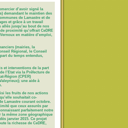
emercier d’avoir signé la
es) demandant le maintien des
communes de Lamastre et de
ges et grâce à un travail
s allés jusqu’au bout de nos
s de proximité qu’offrait CeDRE
 Vernoux en matière d’emploi,
anciers (mairies, la
seil Régional, le Conseil
upart du temps entendus,
s et interventions de la part
 l’Etat via la Préfecture de
tat-Région (CPER)
aleyrieux); une aide à
e.
 les fruits de nos actions
qu’elle souhaitait co-
e Lamastre courant octobre.
ximité que ceux assurés par
onnaissant parfaitement notre
 sur la même zone géographique
dès janvier 2015. Ce projet
oute la richesse de CeDRE,