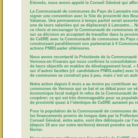
Etonnés, nous avons appelé le Conseil Général qui affi
La Communauté de communes du Pays de Lamastre nous 
signer une convention avec le Site de proximité des Bout
Valamas. Une permanence à temps partiel serait assurée à
une de leurs salariées qui se déplacerait à Lamastre…
N
ce choix et encourager la Communauté de communes du
sur sa décision en acceptant de travailler
dans la proximi
de CeDRE avec la Communauté de communes du Pays de 
construisant parallèlement son partenariat à 4 Commu
actions PNR/Leader ultérieures.
Nous avons recontacté la Présidente de la Communaut
Vernoux-en-Vivarais qui nous confirme la consolidation d
de leurs objectifs en matière de développement local. « 
sur d’autres facettes (cf. candidature PNR/Leader) avec
de communes se construit peu à peu, mais c’est un autre 
Notre action depuis 6 mois a au moins pu contribuer a
communes de Vernoux qui se bat et se débat pour un vé
économique local malgré le refus de la Communauté d
coopérer; ce qui est très dommageable pour sa populatio
de proximité quasi à l’identique de CeDRE auraient pu r
Pour la population de la Communauté de communes de
les financements promis de longue date par la Préfectur
Conseil Général, entre autre, vont être débloqués car l
(depuis 18 ans sur notre territoire) devrait prendre sa f
février.