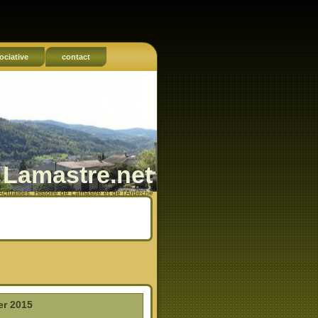
ociative
contact
Lamastre.net
Actualités, Histoire de Lamastre et de l'Ardèche
er 2015