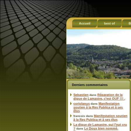
Accueil
best of
B
Derniers commentaires
Sebastien
Réparation de la
dans
digue de Lamastre, c’est OUF !!! ,
coriolanus
Manifestation
dans
soutien à la Res Publica et à ses
élus
Manifestation soutien
francois
dans
à la Res Publica et à ses élus
La digue de Lamastre, qui l’eut cru
Le Doux bien nommé.
?
dans