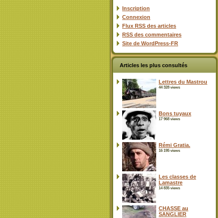
Inscription
Connexion
Flux
RSS
des articles
RSS
des commentaires
Site de WordPress-FR
Articles les plus consultés
Lettres du Mastrou
44 328 views
Bons tuyaux
17 968 views
Rémi Gratia.
16 195 views
Les classes de
Lamastre
14 835 views
CHASSE au
SANGLIER