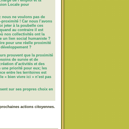
harge de l’emploi et la
ssion Locale pour
:
n
ous ne voulons pas de
-proximité !
Car nous l’avons
i jeter à la poubelle ces
uand au contraire il est
ù nos collectivités ont la
re un lien social humaniste ?
oire pour une réelle proximité
i développement ?
deurs prouvent que la proximité
soins de survie et de
réation d’activités et des
 une priorité pour eux; les
 entre les territoires est
le « bien vivre ici » n’est pas
sent sur ses propres choix en
prochaines actions citoyennes.