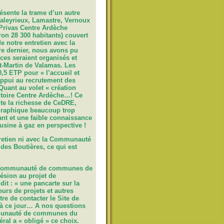
ésente la trame d’un autre
aleyrieux, Lamastre, Vernoux
rivas Centre Ardèche
ron 28 300 habitants) couvert
de notre entretien avec la
 dernier, nous avons pu
ices seraient organisés et
nt-Martin de Valamas. Les
0,5 ETP pour « l’accueil et
ppui au recrutement des
 Quant au volet « création
rritoire Centre Ardèche…! Ce
ute la richesse de CeDRE,
graphique beaucoup trop
t et une faible connaissance
ine à gaz en perspective !
tretien ni avec la Communauté
des Boutières, ce qui est
a Communauté de communes de
hésion au projet de
it : « une pancarte sur la
urs de projets et autres
e de contacter le Site de
é à ce jour… A nos questions
ommunauté de communes du
ral a « obligé » ce choix.