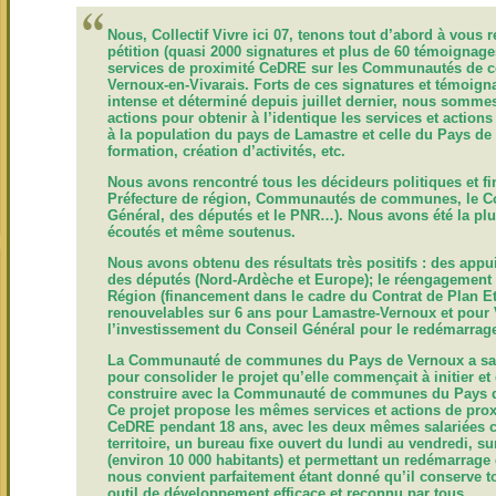
Nous, Collectif Vivre ici 07, tenons tout d’abord à vous r
pétition (quasi 2000 signatures et plus de 60 témoignag
services de proximité CeDRE sur les Communautés de 
Vernoux-en-Vivarais. Forts de ces signatures et témoigna
intense et déterminé depuis juillet dernier, nous somme
actions pour obtenir à l’identique les services et action
à la population du pays de Lamastre et celle du Pays de
formation, création d’activités, etc.
Nous avons rencontré tous les décideurs politiques et fin
Préfecture de région, Communautés de communes, le Con
Général, des députés et le PNR…). Nous avons été la pl
écoutés et même soutenus.
Nous avons obtenu des résultats très positifs : des appui
des députés (Nord-Ardèche et Europe); le réengagement de
Région (financement dans le cadre du Contrat de Plan E
renouvelables sur 6 ans pour Lamastre-Vernoux et pour V
l’investissement du Conseil Général pour le redémarrag
La Communauté de communes du Pays de Vernoux a saisi
pour consolider le projet qu’elle commençait à initier et 
construire avec la Communauté de communes du Pays d
Ce projet propose les mêmes services et actions de pro
CeDRE pendant 18 ans, avec les deux mêmes salariées c
territoire, un bureau fixe ouvert du lundi au vendredi,
(environ 10 000 habitants) et permettant un redémarrage 
nous convient parfaitement étant donné qu’il conserve t
outil de développement efficace et reconnu par tous.