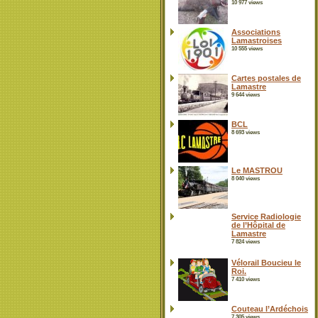
10 977 views
Associations
Lamastroises
10 555 views
Cartes postales de
Lamastre
9 644 views
BCL
8 693 views
Le MASTROU
8 040 views
Service Radiologie
de l’Hôpital de
Lamastre
7 824 views
Vélorail Boucieu le
Roi.
7 410 views
Couteau l’Ardéchois
7 305 views