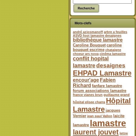
Mots-clefs
andré aziosmanoff
arbre a feuilles
ASVD foot lamastre desaignes
bibliothèque lamastre
Caroline Bouquet
caroline
bouquet escrime
chataigne
choeur ars nova
cinéma lamastre
conflit hopital
desaignes
lamastre
EHPAD Lamastre
encour'age
Fabien
Richard
fanfare lamastre
forum associations lamastre
france vianes brun
guillaume grand
Hôpital
hôpital elisee charra
Lamastre
jacques
Vernier
laicite
jean paul Vallon
lamastre
lamastre
laurent jouvet
lettre