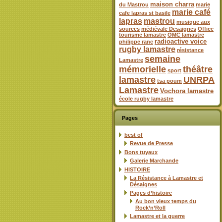
maison charra
du Mastrou
marie
marie café
cafe lapras st basile
lapras
mastrou
musique aux
sources
médiévale Desaignes
Office
tourisme lamastre
OMC lamastre
radioactive voice
philippe ranc
rugby lamastre
résistance
semaine
Lamastre
mémorielle
théâtre
sport
lamastre
UNRPA
tsa poum
Lamastre
Vochora lamastre
école rugby lamastre
Pages
best of
Revue de Presse
Bons tuyaux
Galerie Marchande
HISTOIRE
La Résistance à Lamastre et
Désaignes
Pages d’histoire
Au bon vieux temps du
Rock’n’Roll
Lamastre et la guerre