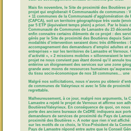
Mais fin novembre, le Site de proximité des Boutières pr
projet qui engloberait 4 Communautés de communes : V
+ 11 communes de la Communauté d’agglomération de P
(CAPCA), soit un territoire géographique très vaste (envi
par 5 ETP (équivalent temps plein) a priori. Par le biais 
Communauté de Communes de Lamastre du 23 décembre
enfin connaitre certains éléments de ce projet : des serv
gérés par le Site de proximité des Boutières depuis Sai
modalités d’intervention seraient donc très différentes : 
accompagnement des demandeurs d’emploi adultes et a
entreprises » sur les territoires de Lamastre et Vernoux.
d’activité », « 2 missions mobiles » sillonneraient le te
projet ne nous convient pas étant donné qu’il annule to
entérine un éloignement des services sur une zone géo
grande avec moins de ressources humaines qu’auparavan
du tissu socio-économique de nos 18 communes… une us
Malgré nos sollicitations, nous n’avons pu obtenir d’en
de communes de Valeyrieux ni avec le Site de proximité 
regrettable.
Malheureusement, à ce jour, malgré nos arguments, l
Lamastre a rejeté le projet de Vernoux et affirme son ad
Boutières/Valeyrieux. En conséquence de quoi, on nous d
porte des anciens bureaux de CeDRE indiquera aux porte
demandeurs de services de proximité du Pays de Lamastr
proximité des Boutières ». A noter que rien n’est affich
sur les motifs de ce choix, le Vice-Président de la C
Pays de Lamastre répond entre autre que le Conseil Géné