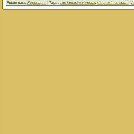
Publié dans
Reportages
| Tags :
site lamastre vernoux
,
site proximite cedre
|
A