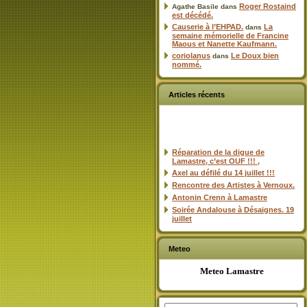
Roger Rostaind
Agathe Basile
dans
est décédé.
Causerie à l’EHPAD.
La
dans
semaine mémorielle de Francine
Maous et Nanette Kaufmann.
coriolanus
Le Doux bien
dans
nommé.
Articles récents
Réparation de la digue de
Lamastre, c’est OUF !!! ,
Axel au défilé du 14 juillet !!!
Rencontre des Artistes à Vernoux.
Antonin Crenn à Lamastre
Soirée Andalouse à Désaignes. 19
juillet
Meteo
Meteo Lamastre