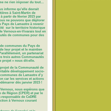
rme ne rien imposer du tout…
informe qu’elle devrait
ières à Saint-Martin de
 partir de février 2015 par
ous ne pouvons que déplorer
 Pays de Lamastre à revenir
té sur le territoire historique
Vernoux-en-Vivarais tout en
nautés de communes pour des
é de communes du Pays de
e leur projet et le maintien
Parallèlement, un partenariat
 les trois autres Communautés
projet » nous dit-elle.
u projet de la Communauté de
ritable développement socio-
e communes de Lamastre d’y
n car les services et actions
edémarrer dès janvier 2015 !
 Vernoux, nous espérons que
e de Région (CPER) et par le
’ex-responsable de CeDRE
onction à Vernoux courant