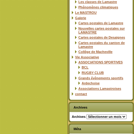
Les classes de Lamastre
Phénomènes climatiques
Le MASTROU
Galerie
Cartes postales de Lamastre
Nouvelles cartes postales sur
LAMASTRE
Cartes postales de Desaignes
Cartes postales du canton de
Lamastre
Collège de Macheville
Vie Associative
ASSOCIATIONS SPORTIVES
BCL
RUGBY CLUB
Grands évènements sportifs
Ardechoise
Associations Lamastroises
contact
Archives
Archives
Méta