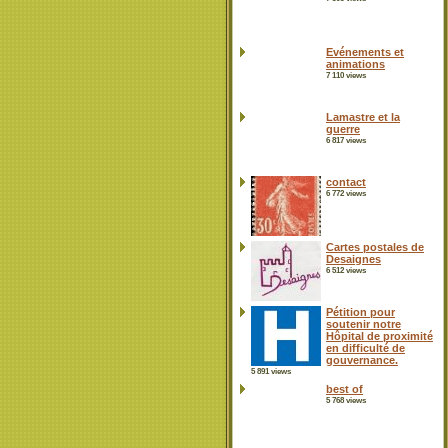
Evénements et
animations
7 110 views
Lamastre et la
guerre
6 817 views
contact
6 772 views
Cartes postales de
Desaignes
6 512 views
Pétition pour
soutenir notre
Hôpital de proximité
en difficulté de
gouvernance.
5 891 views
best of
5 768 views