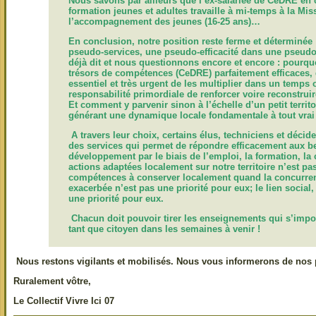
Nous savons par ailleurs que l’ex-salariée de CeDRE en c
formation jeunes et adultes travaille à mi-temps à la Mi
l’accompagnement des jeunes (16-25 ans)…
En conclusion,
notre position reste ferme et déterminée 
pseudo-services, une pseudo-efficacité dans une pseudo
déjà dit et nous questionnons encore et encore : pourquo
trésors de compétences (CeDRE) parfaitement efficaces, q
essentiel et très urgent de les multiplier dans un temps o
responsabilité primordiale de renforcer voire reconstrui
Et comment y parvenir sinon à l’échelle d’un petit territ
générant une dynamique locale fondamentale à tout vra
A
travers leur choix, certains élus, techniciens et déci
des services qui permet de répondre efficacement aux be
développement par le biais de l’emploi, la formation, la c
actions adaptées localement sur notre territoire n’est pas
compétences à conserver localement quand la concurrence
exacerbée n’est pas une priorité pour eux; le lien social, 
une priorité pour eux.
Chacun doit pouvoir tirer les enseignements qui s’impo
tant que citoyen dans les semaines à venir !
Nous restons vigilants et mobilisés. Nous vous informerons de nos 
Ruralement vôtre,
Le Collectif Vivre Ici 07