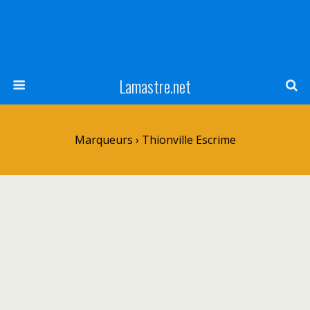
Lamastre.net
Marqueurs › Thionville Escrime