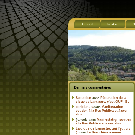
Accueil
best of
B
Derniers commentaires
Sebastien
Réparation de la
dans
digue de Lamastre, c’est OUF !!! ,
coriolanus
Manifestation
dans
soutien à la Res Publica et à ses
élus
Manifestation soutien
francois
dans
à la Res Publica et à ses élus
La digue de Lamastre, qui l’eut cru
Le Doux bien nommé.
?
dans