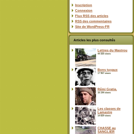
Inscription
Connexion
Flux
RSS
des articles
RSS
des commentaires
Site de WordPress-FR
Articles les plus consultés
Lettres du Mastrou
44 325 views
Bons tuyaux
17 967 views
Rémi Gratia.
16 194 views
Les classes de
Lamastre
14 829 views
CHASSE au
SANGLIER