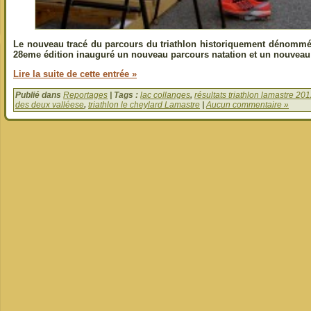
Le nouveau tracé du parcours du triathlon historiquement dénommé 
28eme édition inauguré un nouveau parcours natation et un nouveau
Lire la suite de cette entrée »
Publié dans
Reportages
| Tags :
lac collanges
,
résultats triathlon lamastre 20
des deux valléese
,
triathlon le cheylard Lamastre
|
Aucun commentaire »