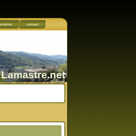
ociative
contact
Lamastre.net
Actualités, Histoire de Lamastre et de l'Ardèche