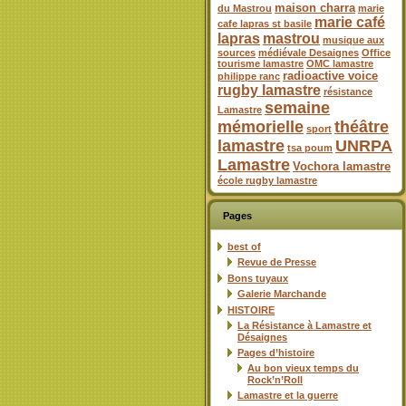
maison charra
du Mastrou
marie
marie café
cafe lapras st basile
lapras
mastrou
musique aux
sources
médiévale Desaignes
Office
tourisme lamastre
OMC lamastre
radioactive voice
philippe ranc
rugby lamastre
résistance
semaine
Lamastre
mémorielle
théâtre
sport
lamastre
UNRPA
tsa poum
Lamastre
Vochora lamastre
école rugby lamastre
Pages
best of
Revue de Presse
Bons tuyaux
Galerie Marchande
HISTOIRE
La Résistance à Lamastre et
Désaignes
Pages d’histoire
Au bon vieux temps du
Rock’n’Roll
Lamastre et la guerre