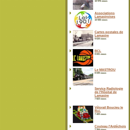
10 976 views
Associations
Lamastroises
10 555 views
Cartes postales de
Lamastre
9 634 views
BCL
8 691 views
Le MASTROU
8 039 views
Service Radiologie
de l’Hôpital de
Lamastre
7 823 views
Vélorail Boucieu le
Roi.
7 409 views
Couteau l’Ardéchois
7 304 views