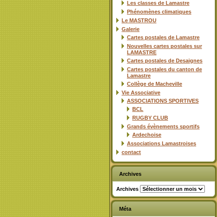
Les classes de Lamastre
Phénomènes climatiques
Le MASTROU
Galerie
Cartes postales de Lamastre
Nouvelles cartes postales sur
LAMASTRE
Cartes postales de Desaignes
Cartes postales du canton de
Lamastre
Collège de Macheville
Vie Associative
ASSOCIATIONS SPORTIVES
BCL
RUGBY CLUB
Grands évènements sportifs
Ardechoise
Associations Lamastroises
contact
Archives
Archives
Méta