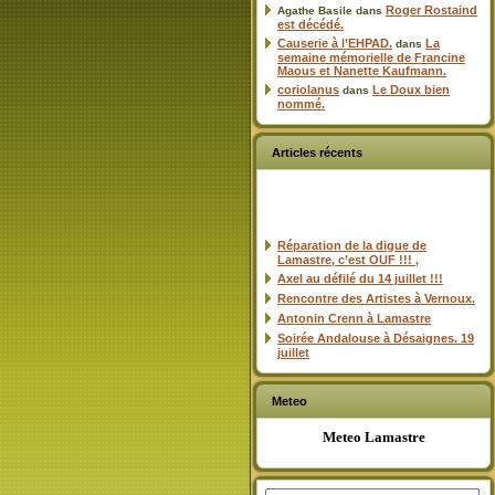
Roger Rostaind
Agathe Basile
dans
est décédé.
Causerie à l’EHPAD.
La
dans
semaine mémorielle de Francine
Maous et Nanette Kaufmann.
coriolanus
Le Doux bien
dans
nommé.
Articles récents
Réparation de la digue de
Lamastre, c’est OUF !!! ,
Axel au défilé du 14 juillet !!!
Rencontre des Artistes à Vernoux.
Antonin Crenn à Lamastre
Soirée Andalouse à Désaignes. 19
juillet
Meteo
Meteo Lamastre