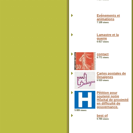
Evénements et
animations
7 108 views
Lamastre et la
guerre
6 817 views
contact
6 771 views
Cartes postales de
Desaignes
6 510 views
Pétition pour
soutenir notre
Hôpital de proximité
en difficulté de
gouvernance.
5 889 views
best of
5 765 views