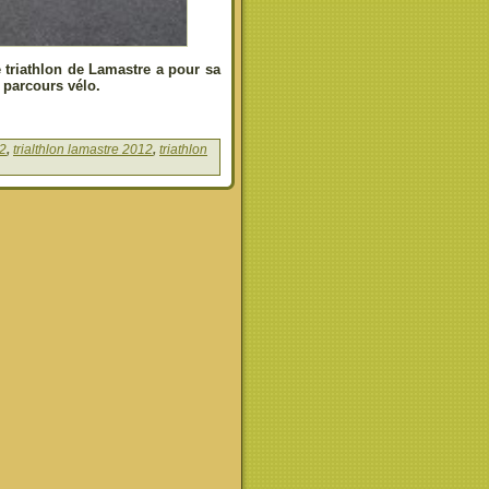
triathlon de Lamastre a pour sa
 parcours vélo.
12
,
trialthlon lamastre 2012
,
triathlon