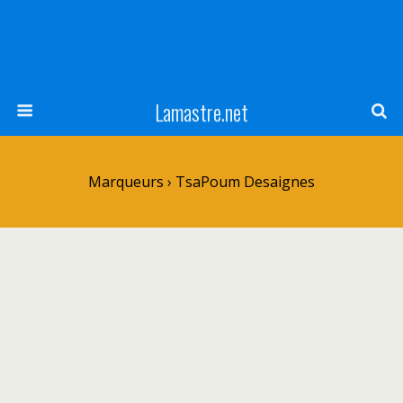
Lamastre.net
Marqueurs › TsaPoum Desaignes