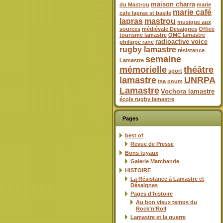
maison charra
du Mastrou
marie
marie café
cafe lapras st basile
lapras
mastrou
musique aux
sources
médiévale Desaignes
Office
tourisme lamastre
OMC lamastre
radioactive voice
philippe ranc
rugby lamastre
résistance
semaine
Lamastre
mémorielle
théâtre
sport
lamastre
UNRPA
tsa poum
Lamastre
Vochora lamastre
école rugby lamastre
Pages
best of
Revue de Presse
Bons tuyaux
Galerie Marchande
HISTOIRE
La Résistance à Lamastre et
Désaignes
Pages d’histoire
Au bon vieux temps du
Rock’n’Roll
Lamastre et la guerre