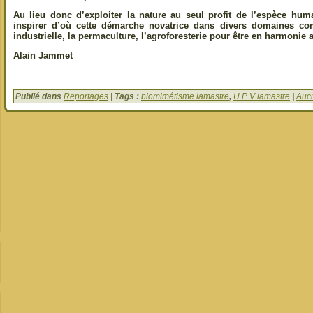
Au lieu donc d’exploiter la nature au seul profit de l’espèce humai
inspirer d’où cette démarche novatrice dans divers domaines com
industrielle, la permaculture, l’agroforesterie pour être en harmonie
Alain Jammet
Publié dans
Reportages
| Tags :
biomimétisme lamastre
,
U P V lamastre
|
Auc