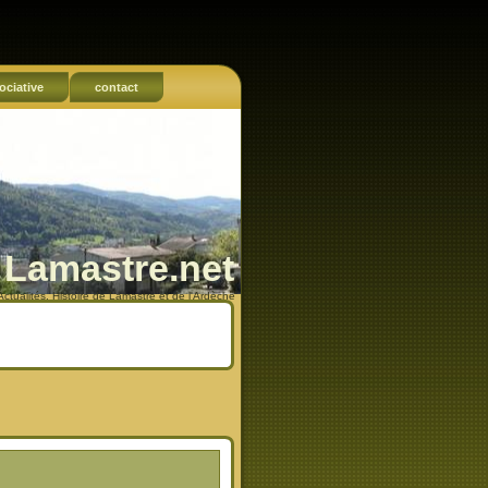
ociative
contact
Lamastre.net
Actualités, Histoire de Lamastre et de l'Ardèche