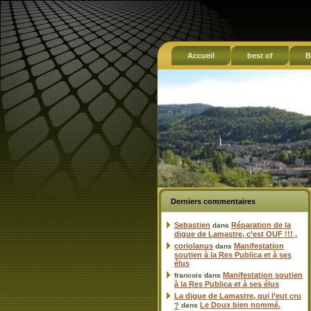
Accueil
best of
B
Derniers commentaires
Sebastien
Réparation de la
dans
digue de Lamastre, c’est OUF !!! ,
coriolanus
Manifestation
dans
soutien à la Res Publica et à ses
élus
Manifestation soutien
francois
dans
à la Res Publica et à ses élus
La digue de Lamastre, qui l’eut cru
Le Doux bien nommé.
?
dans