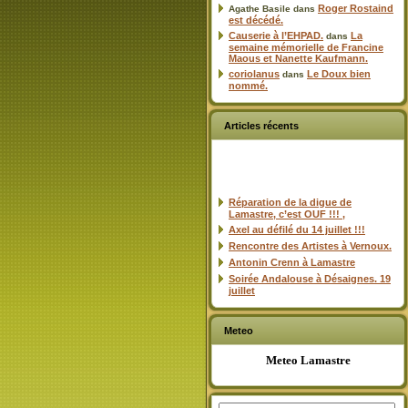
Roger Rostaind
Agathe Basile
dans
est décédé.
Causerie à l’EHPAD.
La
dans
semaine mémorielle de Francine
Maous et Nanette Kaufmann.
coriolanus
Le Doux bien
dans
nommé.
Articles récents
Réparation de la digue de
Lamastre, c’est OUF !!! ,
Axel au défilé du 14 juillet !!!
Rencontre des Artistes à Vernoux.
Antonin Crenn à Lamastre
Soirée Andalouse à Désaignes. 19
juillet
Meteo
Meteo Lamastre