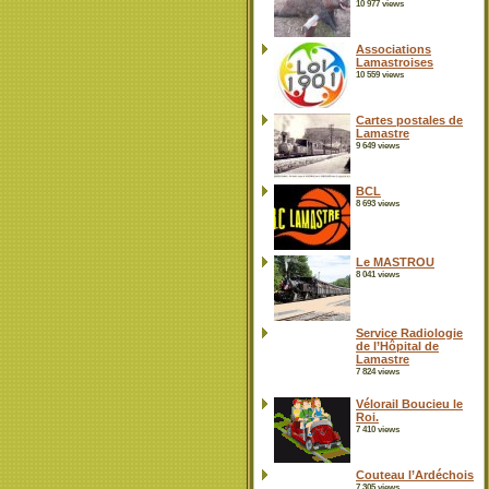
10 977 views
Associations
Lamastroises
10 559 views
Cartes postales de
Lamastre
9 649 views
BCL
8 693 views
Le MASTROU
8 041 views
Service Radiologie
de l’Hôpital de
Lamastre
7 824 views
Vélorail Boucieu le
Roi.
7 410 views
Couteau l’Ardéchois
7 305 views