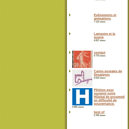
Evénements et
animations
7 112 views
Lamastre et la
guerre
6 817 views
contact
6 773 views
Cartes postales de
Desaignes
6 513 views
Pétition pour
soutenir notre
Hôpital de proximité
en difficulté de
gouvernance.
5 891 views
best of
5 769 views