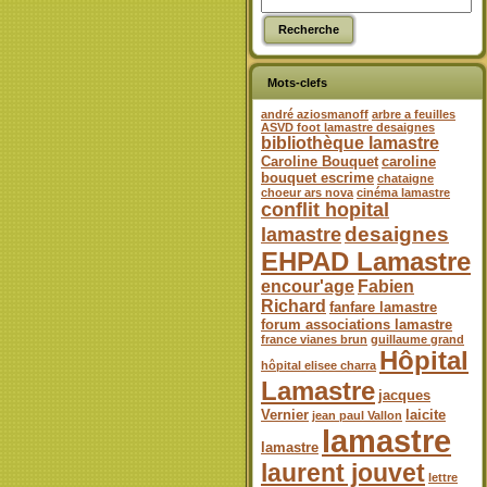
Mots-clefs
andré aziosmanoff
arbre a feuilles
ASVD foot lamastre desaignes
bibliothèque lamastre
Caroline Bouquet
caroline
bouquet escrime
chataigne
choeur ars nova
cinéma lamastre
conflit hopital
desaignes
lamastre
EHPAD Lamastre
encour'age
Fabien
Richard
fanfare lamastre
forum associations lamastre
france vianes brun
guillaume grand
Hôpital
hôpital elisee charra
Lamastre
jacques
Vernier
laicite
jean paul Vallon
lamastre
lamastre
laurent jouvet
lettre