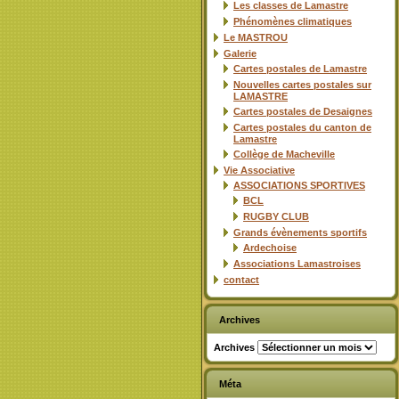
Les classes de Lamastre
Phénomènes climatiques
Le MASTROU
Galerie
Cartes postales de Lamastre
Nouvelles cartes postales sur
LAMASTRE
Cartes postales de Desaignes
Cartes postales du canton de
Lamastre
Collège de Macheville
Vie Associative
ASSOCIATIONS SPORTIVES
BCL
RUGBY CLUB
Grands évènements sportifs
Ardechoise
Associations Lamastroises
contact
Archives
Archives
Méta