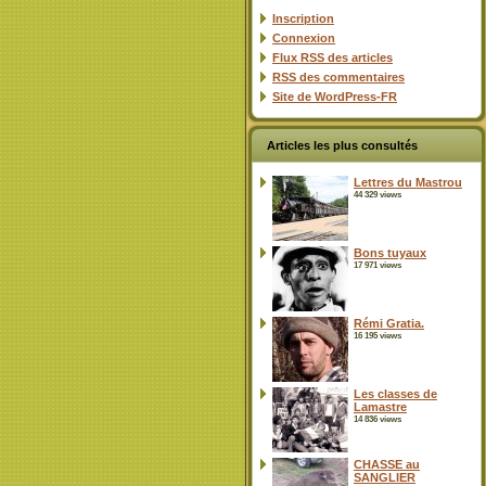
Inscription
Connexion
Flux
RSS
des articles
RSS
des commentaires
Site de WordPress-FR
Articles les plus consultés
Lettres du Mastrou
44 329 views
Bons tuyaux
17 971 views
Rémi Gratia.
16 195 views
Les classes de
Lamastre
14 836 views
CHASSE au
SANGLIER