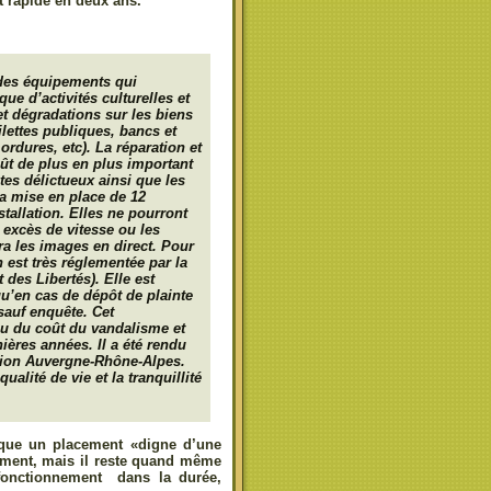
 rapide en deux ans.
des équipements qui
que d’activités culturelles et
t dégradations sur les biens
lettes publiques, bancs et
ordures, etc). La réparation et
ût de plus en plus important
es délictueux ainsi que les
 la mise en place de 12
tallation. Elles ne pourront
s excès de vitesse ou les
ra les images en direct. Pour
n est très réglementée par la
 des Libertés). Elle est
 qu’en cas de dépôt de plainte
auf enquête. Cet
nu du coût du vandalisme et
ères années. Il a été rendu
égion Auvergne-Rhône-Alpes.
alité de vie et la tranquillité
que un placement «digne d’une
ement, mais il reste quand même
 fonctionnement dans la durée,