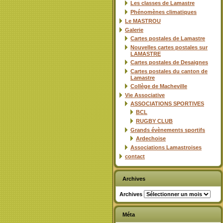
Les classes de Lamastre
Phénomènes climatiques
Le MASTROU
Galerie
Cartes postales de Lamastre
Nouvelles cartes postales sur
LAMASTRE
Cartes postales de Desaignes
Cartes postales du canton de
Lamastre
Collège de Macheville
Vie Associative
ASSOCIATIONS SPORTIVES
BCL
RUGBY CLUB
Grands évènements sportifs
Ardechoise
Associations Lamastroises
contact
Archives
Archives
Méta