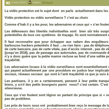
2 mars 2019 |
Auteur:
Raymond
La vidéo protection est le sujet dont on parle actuellement dans le
Vidéo protection ou vidéo surveillance ? c’est au choix
Comme d’hab il y a les pour, les adversaires et ceux qui « s’en fouten
Les défenseurs des libertés individuelles sont bien sûr très suspi
potentielles de tous ces systèmes de traçage. Ils sont normalement 
Il faut reconnaitre que pour échapper aux radars des enquêteur
barbouzes hackers potentiels il faut …ne rien faire : pas de téléph
de carte bancaire, pas de carte vitale, pas d’accès internet , pas de 
(jusqu’en 2018), pas de passage aux autoroutes, pas de commande d
n’y a donc guère que la petite mamie recluse au fond d’une vallée p
traçabilité.
Les adversaires locaux à la vidéo surveillance sont essentiellemen
qui payent actuellement par une procédure en justice leur implicat
sociaux, réseaux sociaux qui sont à l’anti traçabilité ce que je suis 
Les partisans, il y en a certainement, pensent à leur petite tranqu
biens, y a-t-il des petits bourgeois parmi nous? c’est certain. C’es
silencieuse.
Ceux qui s’en foutent sont légion en partant du principe que si « on
pas de problème.
Les près de leurs sous ont probablement bien reçu le message de la 