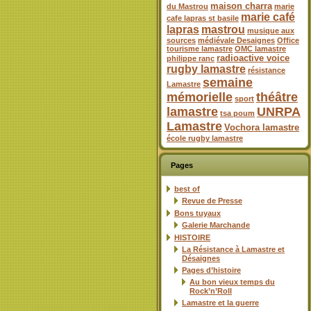
maison charra
du Mastrou
marie
marie café
cafe lapras st basile
lapras
mastrou
musique aux
sources
médiévale Desaignes
Office
tourisme lamastre
OMC lamastre
radioactive voice
philippe ranc
rugby lamastre
résistance
semaine
Lamastre
mémorielle
théâtre
sport
lamastre
UNRPA
tsa poum
Lamastre
Vochora lamastre
école rugby lamastre
Pages
best of
Revue de Presse
Bons tuyaux
Galerie Marchande
HISTOIRE
La Résistance à Lamastre et
Désaignes
Pages d’histoire
Au bon vieux temps du
Rock’n’Roll
Lamastre et la guerre