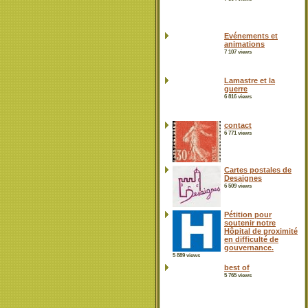
Evénements et
animations
7 107 views
Lamastre et la
guerre
6 816 views
contact
6 771 views
Cartes postales de
Desaignes
6 509 views
Pétition pour
soutenir notre
Hôpital de proximité
en difficulté de
gouvernance.
5 889 views
best of
5 765 views