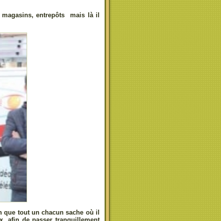
 magasins, entrepôts mais là il
in que tout un chacun sache où il
x, afin de passer tranquillement