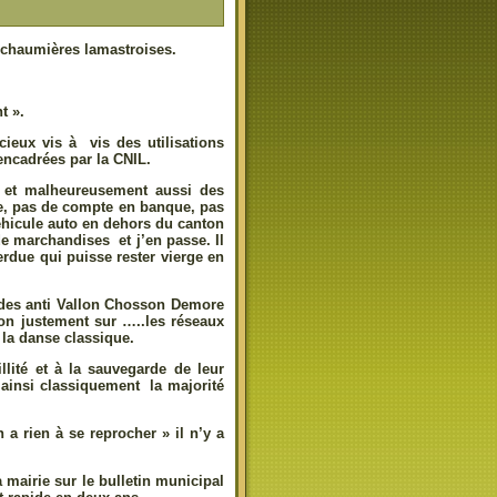
s chaumières lamastroises.
t ».
cieux vis à vis des utilisations
encadrées par la CNIL.
s et malheureusement aussi des
one, pas de compte en banque, pas
véhicule auto en dehors du canton
e marchandises et j’en passe. Il
erdue qui puisse rester vierge en
t des anti Vallon Chosson Demore
ion justement sur …..les réseaux
à la danse classique.
illité et à la sauvegarde de leur
t ainsi classiquement la majorité
 a rien à se reprocher » il n’y a
mairie sur le bulletin municipal