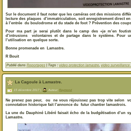
Sur le document il faut noter que les caméras ont des missions diffé
lecture des plaques d’immatriculation, soit enregistrement direct en 
à l’entrée du boulodrome et du stade de foot ? Prévention des coups 
Pour ma part je serai plutôt dans le camp des «je m’en foutist
d’intrusions volontaires et de partage dans le système. Pour u
l’utilisation en quelque sorte.
Bonne promenade en Lamastre.
R Bouit
Publié dans
Reportages
| Tags :
video protection lamastre
,
video surveillance
La Cagoule à Lamastre.
15 décembre 2017 |
Auteur:
Raymond
Ne prenez pas peur, ou ne vous réjouissez pas trop vite selon vos 
connotation historique fait l’annonce du futur chantier lamastrois.
La une du Dauphiné Libéré faisait écho de la budgétisation d’un s
Lamastre.