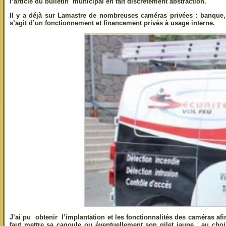
l’article du bulletin municipal en fait discrètement abstraction.
Il y a déjà sur Lamastre de nombreuses caméras privées : banque,
s’agit d’un fonctionnement et financement privés à usage interne.
J’ai pu obtenir l’implantation et les fonctionnalités des caméras af
faut mettre sa cagoule ou éventuellement son gilet jaune, au choi