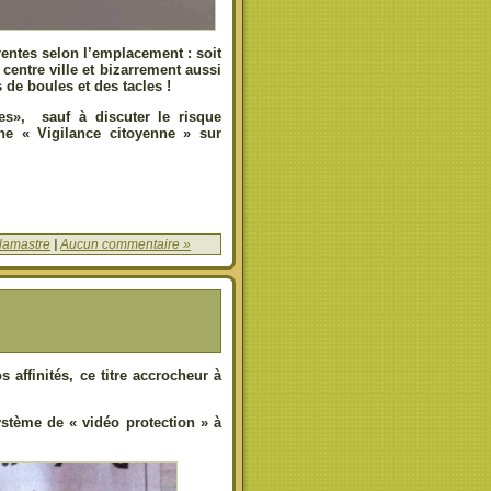
rentes selon l’emplacement : soit
centre ville et bizarrement aussi
de boules et des tacles !
es», sauf à discuter le risque
ne « Vigilance citoyenne » sur
 lamastre
|
Aucun commentaire »
affinités, ce titre accrocheur à
ystème de « vidéo protection » à