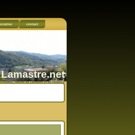
ociative
contact
Lamastre.net
Actualités, Histoire de Lamastre et de l'Ardèche