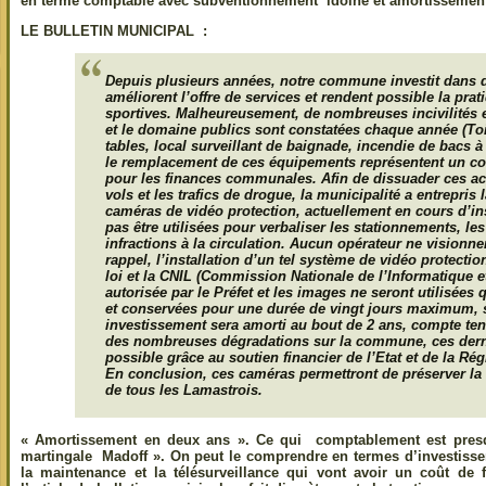
en terme comptable avec subventionnement idoine et amortissement
LE BULLETIN MUNICIPAL :
Depuis plusieurs années, notre commune investit dans 
améliorent l’offre de services et rendent possible la prati
sportives. Malheureusement, de nombreuses incivilités e
et le domaine publics sont constatées chaque année (Toi
tables, local surveillant de baignade, incendie de bacs à 
le remplacement de ces équipements représentent un co
pour les finances communales. Afin de dissuader ces act
vols et les trafics de drogue, la municipalité a entrepris
caméras de vidéo protection, actuellement en cours d’ins
pas être utilisées pour verbaliser les stationnements, le
infractions à la circulation. Aucun opérateur ne visionne
rappel, l’installation d’un tel système de vidéo protectio
loi et la CNIL (Commission Nationale de l’Informatique et
autorisée par le Préfet et les images ne seront utilisées
et conservées pour une durée de vingt jours maximum, s
investissement sera amorti au bout de 2 ans, compte te
des nombreuses dégradations sur la commune, ces derni
possible grâce au soutien financier de l’Etat et de la R
En conclusion, ces caméras permettront de préserver la qu
de tous les Lamastrois.
« Amortissement en deux ans ». Ce qui comptablement est pres
martingale Madoff ». On peut le comprendre en termes d’investiss
la maintenance et la télésurveillance qui vont avoir un coût de