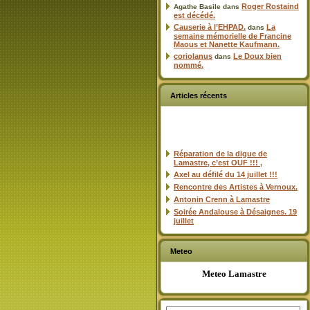
Roger Rostaind
Agathe Basile
dans
est décédé.
Causerie à l’EHPAD.
La
dans
semaine mémorielle de Francine
Maous et Nanette Kaufmann.
coriolanus
Le Doux bien
dans
nommé.
Articles récents
Réparation de la digue de
Lamastre, c’est OUF !!! ,
Axel au défilé du 14 juillet !!!
Rencontre des Artistes à Vernoux.
Antonin Crenn à Lamastre
Soirée Andalouse à Désaignes. 19
juillet
Meteo
Meteo Lamastre