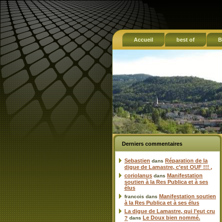
Accueil
best of
B
Derniers commentaires
Sebastien
Réparation de la
dans
digue de Lamastre, c’est OUF !!! ,
coriolanus
Manifestation
dans
soutien à la Res Publica et à ses
élus
Manifestation soutien
francois
dans
à la Res Publica et à ses élus
La digue de Lamastre, qui l’eut cru
Le Doux bien nommé.
?
dans