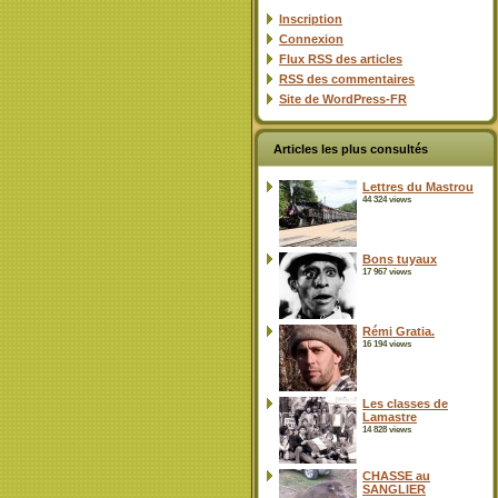
Inscription
Connexion
Flux
RSS
des articles
RSS
des commentaires
Site de WordPress-FR
Articles les plus consultés
Lettres du Mastrou
44 324 views
Bons tuyaux
17 967 views
Rémi Gratia.
16 194 views
Les classes de
Lamastre
14 828 views
CHASSE au
SANGLIER