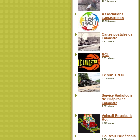
10 975 views
Associations
Lamastroises
10 553 views
Cartes postales de
Lamastre
9 623 views
BCL
8 691 views
Le MASTROU
8 038 views
Service Radiologie
de l’Hôpital de
Lamastre
7 823 views
Vélorail Boucieu le
Roi.
7 409 views
Couteau l’Ardéchois
7 304 views