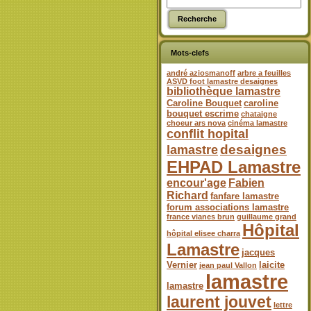
Mots-clefs
andré aziosmanoff
arbre a feuilles
ASVD foot lamastre desaignes
bibliothèque lamastre
Caroline Bouquet
caroline
bouquet escrime
chataigne
choeur ars nova
cinéma lamastre
conflit hopital
desaignes
lamastre
EHPAD Lamastre
encour'age
Fabien
Richard
fanfare lamastre
forum associations lamastre
france vianes brun
guillaume grand
Hôpital
hôpital elisee charra
Lamastre
jacques
Vernier
laicite
jean paul Vallon
lamastre
lamastre
laurent jouvet
lettre