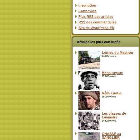
Inscription
Connexion
Flux
RSS
des articles
RSS
des commentaires
Site de WordPress-FR
Articles les plus consultés
Lettres du Mastrou
44 325 views
Bons tuyaux
17 967 views
Rémi Gratia.
16 194 views
Les classes de
Lamastre
14 828 views
CHASSE au
SANGLIER