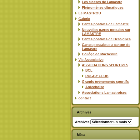
Les classes de Lamastre
Phénomènes climatiques
Le MASTROU
Galerie
Cartes postales de Lamastre
Nouvelles cartes postales sur
LAMASTRE
Cartes postales de Desaignes
Cartes postales du canton de
Lamastre
Collège de Macheville
Vie Associative
ASSOCIATIONS SPORTIVES
BCL
RUGBY CLUB
Grands évènements sportifs
Ardechoise
Associations Lamastroises
contact
Archives
Archives
Méta