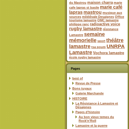
maison charra
du Mastrou
marie
marie café
cafe lapras st basile
lapras
mastrou
musique aux
sources
médiévale Desaignes
Office
tourisme lamastre
OMC lamastre
radioactive voice
philippe ranc
rugby lamastre
résistance
semaine
Lamastre
mémorielle
théâtre
sport
lamastre
UNRPA
tsa poum
Lamastre
Vochora lamastre
école rugby lamastre
Pages
best of
Revue de Presse
Bons tuyaux
Galerie Marchande
HISTOIRE
La Résistance à Lamastre et
Désaignes
Pages d’histoire
Au bon vieux temps du
Rock’n’Roll
Lamastre et la guerre