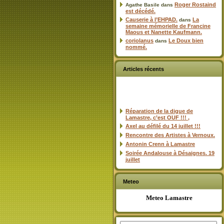
Roger Rostaind
Agathe Basile
dans
est décédé.
Causerie à l’EHPAD.
La
dans
semaine mémorielle de Francine
Maous et Nanette Kaufmann.
coriolanus
Le Doux bien
dans
nommé.
Articles récents
Réparation de la digue de
Lamastre, c’est OUF !!! ,
Axel au défilé du 14 juillet !!!
Rencontre des Artistes à Vernoux.
Antonin Crenn à Lamastre
Soirée Andalouse à Désaignes. 19
juillet
Meteo
Meteo Lamastre