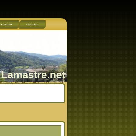
ociative
contact
Lamastre.net
Actualités, Histoire de Lamastre et de l'Ardèche