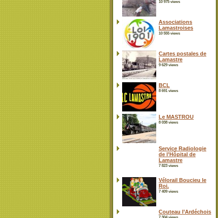
10 975 views
Associations
Lamastroises
10 555 views
Cartes postales de
Lamastre
9 629 views
BCL
8 691 views
Le MASTROU
8 038 views
Service Radiologie
de l’Hôpital de
Lamastre
7 823 views
Vélorail Boucieu le
Roi.
7 409 views
Couteau l’Ardéchois
7 304 views