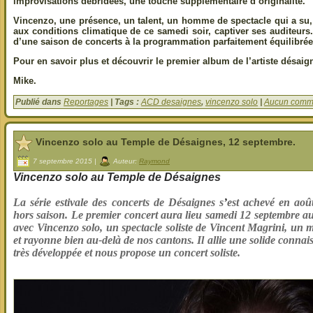
improvisations débridées, une touche supplémentaire d’originalité.
Vincenzo, une présence, un talent, un homme de spectacle qui a su,
aux conditions climatique de ce samedi soir, captiver ses auditeurs. 
d’une saison de concerts à la programmation parfaitement équilibrée
Pour en savoir plus et découvrir le premier album de l’artiste désai
Mike.
Publié dans
Reportages
| Tags :
ACD desaignes
,
vincenzo solo
|
Aucun comme
Vincenzo solo au Temple de Désaignes, 12 septembre.
7 septembre 2015 |
Auteur:
Raymond
Vincenzo solo au Temple de Désaignes
La série estivale des concerts de Désaignes s
’
est achevé en août
hors saison. Le premier concert aura lieu samedi 12 septembre 
avec Vincenzo solo, un spectacle soliste de Vincent Magrini, un 
et rayonne bien au-delà de nos cantons. Il allie une solide connai
très développée et nous propose un concert soliste.