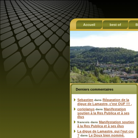
Accueil
best of
B
Derniers commentaires
Sebastien
Réparation de la
dans
digue de Lamastre, c’est OUF !!! ,
coriolanus
Manifestation
dans
soutien à la Res Publica et à ses
élus
Manifestation soutien
francois
dans
à la Res Publica et à ses élus
La digue de Lamastre, qui l’eut cru
Le Doux bien nommé.
?
dans