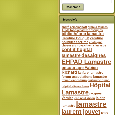
Mots-clefs
andré aziosmanoff
arbre a feuilles
ASVD foot lamastre desaignes
bibliothèque lamastre
Caroline Bouquet
caroline
bouquet escrime
chataigne
choeur ars nova
cinéma lamastre
conflit hopital
desaignes
lamastre
EHPAD Lamastre
encour'age
Fabien
Richard
fanfare lamastre
forum associations lamastre
france vianes brun
guillaume grand
Hôpital
hôpital elisee charra
Lamastre
jacques
Vernier
laicite
jean paul Vallon
lamastre
lamastre
laurent jouvet
lettre