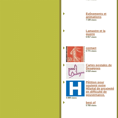
Evénements et
animations
7 108 views
Lamastre et la
guerre
6 817 views
contact
6 771 views
Cartes postales de
Desaignes
6 510 views
Pétition pour
soutenir notre
Hôpital de proximité
en difficulté de
gouvernance.
5 889 views
best of
5 765 views