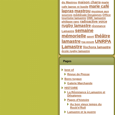
maison charra
du Mastrou
marie
marie café
cafe lapras st basile
lapras
mastrou
musique aux
sources
médiévale Desaignes
Office
tourisme lamastre
OMC lamastre
radioactive voice
philippe ranc
rugby lamastre
résistance
semaine
Lamastre
mémorielle
théâtre
sport
lamastre
UNRPA
tsa poum
Lamastre
Vochora lamastre
école rugby lamastre
Pages
best of
Revue de Presse
Bons tuyaux
Galerie Marchande
HISTOIRE
La Résistance à Lamastre et
Désaignes
Pages d’histoire
Au bon vieux temps du
Rock’n’Roll
Lamastre et la guerre