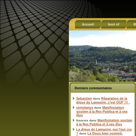
Accueil
best of
B
Derniers commentaires
Sebastien
Réparation de la
dans
digue de Lamastre, c’est OUF !!! ,
coriolanus
Manifestation
dans
soutien à la Res Publica et à ses
élus
Manifestation soutien
francois
dans
à la Res Publica et à ses élus
La digue de Lamastre, qui l’eut cru
Le Doux bien nommé.
?
dans