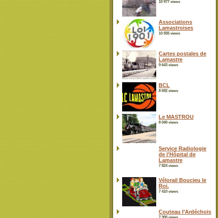
10 977 views
Associations
Lamastroises
10 555 views
Cartes postales de
Lamastre
9 643 views
BCL
8 692 views
Le MASTROU
8 040 views
Service Radiologie
de l’Hôpital de
Lamastre
7 824 views
Vélorail Boucieu le
Roi.
7 410 views
Couteau l’Ardéchois
7 305 views