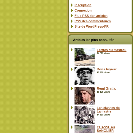
Inscription
Connexion
Flux
RSS
des articles
RSS
des commentaires
Site de WordPress-FR
Articles les plus consultés
Lettres du Mastrou
44 327 views
Bons tuyaux
17 968 views
Rémi Gratia.
16 195 views
Les classes de
Lamastre
14 830 views
CHASSE au
SANGLIER