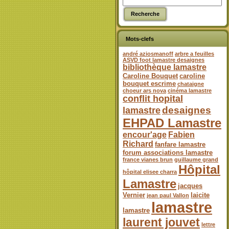
Mots-clefs
andré aziosmanoff
arbre a feuilles
ASVD foot lamastre desaignes
bibliothèque lamastre
Caroline Bouquet
caroline
bouquet escrime
chataigne
choeur ars nova
cinéma lamastre
conflit hopital
desaignes
lamastre
EHPAD Lamastre
encour'age
Fabien
Richard
fanfare lamastre
forum associations lamastre
france vianes brun
guillaume grand
Hôpital
hôpital elisee charra
Lamastre
jacques
Vernier
laicite
jean paul Vallon
lamastre
lamastre
laurent jouvet
lettre