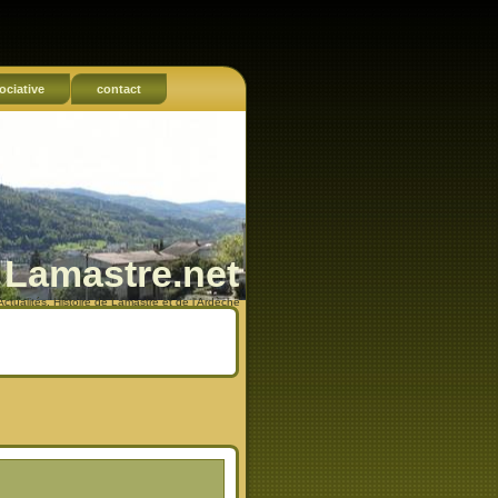
ociative
contact
Lamastre.net
Actualités, Histoire de Lamastre et de l'Ardèche