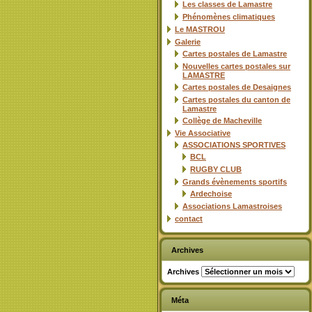
Les classes de Lamastre
Phénomènes climatiques
Le MASTROU
Galerie
Cartes postales de Lamastre
Nouvelles cartes postales sur
LAMASTRE
Cartes postales de Desaignes
Cartes postales du canton de
Lamastre
Collège de Macheville
Vie Associative
ASSOCIATIONS SPORTIVES
BCL
RUGBY CLUB
Grands évènements sportifs
Ardechoise
Associations Lamastroises
contact
Archives
Archives
Méta