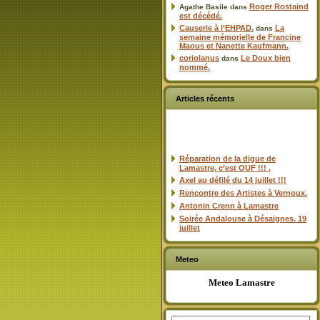
Roger Rostaind
Agathe Basile
dans
est décédé.
Causerie à l’EHPAD.
La
dans
semaine mémorielle de Francine
Maous et Nanette Kaufmann.
coriolanus
Le Doux bien
dans
nommé.
Articles récents
Réparation de la digue de
Lamastre, c’est OUF !!! ,
Axel au défilé du 14 juillet !!!
Rencontre des Artistes à Vernoux.
Antonin Crenn à Lamastre
Soirée Andalouse à Désaignes. 19
juillet
Meteo
Meteo Lamastre