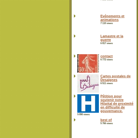
Evénements et
animations
7 110 views
Lamastre et la
guerre
6 817 views
contact
6 772 views
Cartes postales de
Desaignes
6 511 views
Pétition pour
soutenir notre
Hôpital de proximité
en difficulté de
gouvernance.
5 890 views
best of
5 766 views