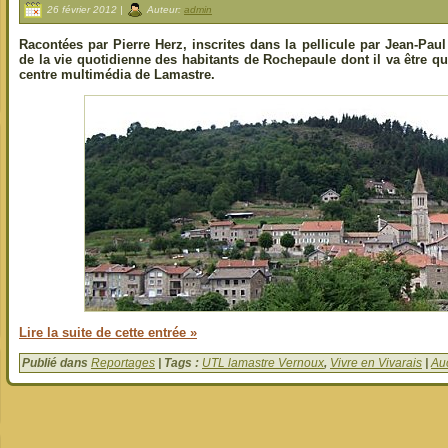
26 février 2012 |
Auteur:
admin
Racontées par Pierre Herz, inscrites dans la pellicule par Jean-Pau
de la vie quotidienne des habitants de Rochepaule dont il va être q
centre multimédia de Lamastre.
Lire la suite de cette entrée »
Publié dans
Reportages
| Tags :
UTL lamastre Vernoux
,
Vivre en Vivarais
|
Au