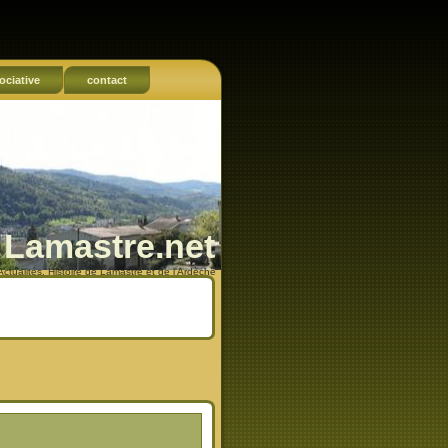
ociative
contact
Lamastre.net
Actualités, Histoire de Lamastre et de l'Ardèche