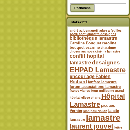
Mots-clefs
andré aziosmanoff
arbre a feuilles
ASVD foot lamastre desaignes
bibliothèque lamastre
Caroline Bouquet
caroline
bouquet escrime
chataigne
choeur ars nova
cinéma lamastre
conflit hopital
desaignes
lamastre
EHPAD Lamastre
encour'age
Fabien
Richard
fanfare lamastre
forum associations lamastre
france vianes brun
guillaume grand
Hôpital
hôpital elisee charra
Lamastre
jacques
Vernier
laicite
jean paul Vallon
lamastre
lamastre
laurent jouvet
lettre