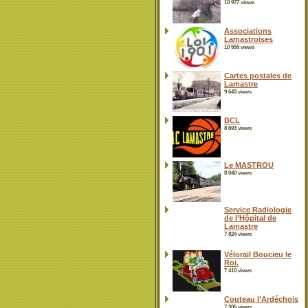
10 977 views
Associations
Lamastroises
10 555 views
Cartes postales de
Lamastre
9 643 views
BCL
8 693 views
Le MASTROU
8 040 views
Service Radiologie
de l’Hôpital de
Lamastre
7 824 views
Vélorail Boucieu le
Roi.
7 410 views
Couteau l’Ardéchois
7 305 views