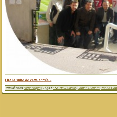
Lire la suite de cette entrée »
Publié dans
Reportages
| Tags :
ESL New Castle
,
Fabien Richard
,
Yohan Cab