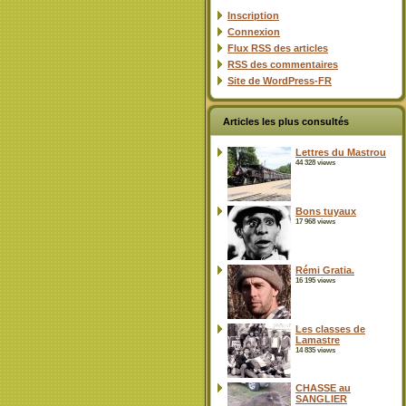
Inscription
Connexion
Flux
RSS
des articles
RSS
des commentaires
Site de WordPress-FR
Articles les plus consultés
Lettres du Mastrou
44 328 views
Bons tuyaux
17 968 views
Rémi Gratia.
16 195 views
Les classes de
Lamastre
14 835 views
CHASSE au
SANGLIER