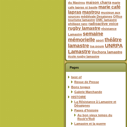
maison charra
du Mastrou
marie
marie café
cafe lapras st basile
lapras
mastrou
musique aux
sources
médiévale Desaignes
Office
tourisme lamastre
OMC lamastre
radioactive voice
philippe ranc
rugby lamastre
résistance
semaine
Lamastre
mémorielle
théâtre
sport
lamastre
UNRPA
tsa poum
Lamastre
Vochora lamastre
école rugby lamastre
Pages
best of
Revue de Presse
Bons tuyaux
Galerie Marchande
HISTOIRE
La Résistance à Lamastre et
Désaignes
Pages d’histoire
Au bon vieux temps du
Rock’n’Roll
Lamastre et la guerre