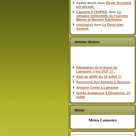
Roger Rostaind
Agathe Basile
dans
est décédé.
Causerie à l’EHPAD.
La
dans
semaine mémorielle de Francine
Maous et Nanette Kaufmann.
coriolanus
Le Doux bien
dans
nommé.
Articles récents
Réparation de la digue de
Lamastre, c’est OUF !!! ,
Axel au défilé du 14 juillet !!!
Rencontre des Artistes à Vernoux.
Antonin Crenn à Lamastre
Soirée Andalouse à Désaignes. 19
juillet
Meteo
Meteo Lamastre