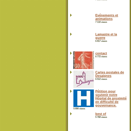
Evénements et
animations
7 110 views
Lamastre et la
guerre
6 817 views
contact
6 772 views
Cartes postales de
Desaignes
6 512 views
Pétition pour
soutenir notre
Hôpital de proximité
en difficulté de
gouvernance.
5 890 views
best of
5 768 views