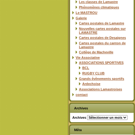
Les classes de Lamastre
Phénomènes climatiques
Le MASTROU
Galerie
Cartes postales de Lamastre
Nouvelles cartes postales sur
LAMASTRE
Cartes postales de Desaignes
Cartes postales du canton de
Lamastre
Collège de Macheville
Vie Associative
ASSOCIATIONS SPORTIVES
BCL
RUGBY CLUB
Grands évènements sportifs
Ardechoise
Associations Lamastroises
contact
Archives
Archives
Méta