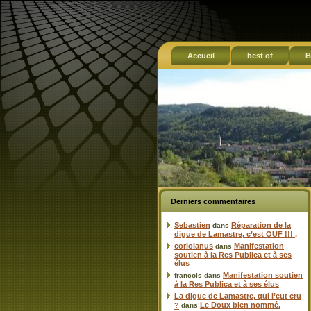
Accueil
best of
B
Derniers commentaires
Sebastien
Réparation de la
dans
digue de Lamastre, c’est OUF !!! ,
coriolanus
Manifestation
dans
soutien à la Res Publica et à ses
élus
Manifestation soutien
francois
dans
à la Res Publica et à ses élus
La digue de Lamastre, qui l’eut cru
Le Doux bien nommé.
?
dans