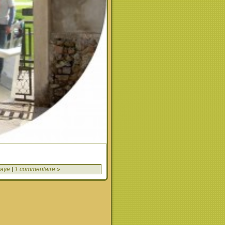
aye
|
1 commentaire »