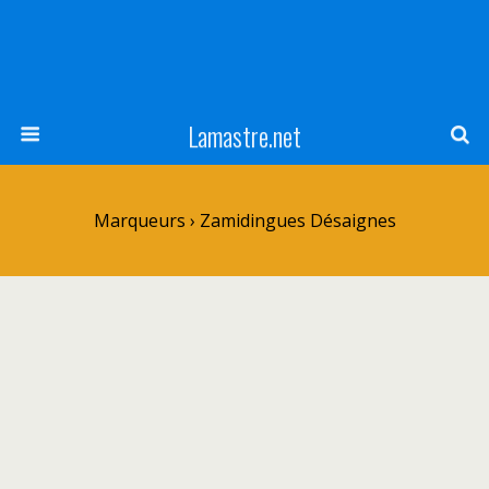
Lamastre.net
Marqueurs › Zamidingues Désaignes