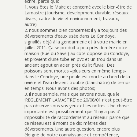
écrire, parce que:
1. vous êtes le Maire et concerné avec le bien-être de
Lamastre (tourisme, development durable, réseaux
divers, cadre de vie et environnement, travaux,
autre);
2. nous sommes bien concernés: il y a toujours des
déversements d’eaux usée dans Le Condoye,
signallés déjà á la gendarmerie et á votre mairie en
juillet 2011. Ça se produit a peu près derrière notre
maison (Rue du Savel) au coté oppose du Condoye,
et provient d’une tube en pvc et un trou dans un
ancient egout en acier, près du lit fluvial. Des
poissons sont mortes –plusieurs en même temps-
dans le Condoye, une poule est morte au bord de la
rivière et l’eau devient trouble (blanchâtre) de temps
en temps. Nous avons des photos;
3. il nous semble, mais que savons nous, que le
‘REGLEMENT LAMASTRE’ de 20/08/01 n’est peut-être
pas observé sous vos yeux et les notres. Une chose
importante est possiblement que “il ný a pas d’
impossibilité de raccordement au réseau” parce que
ce réseau est á moins de dix mètres des
déversements. Une autre question, encore plus
éloigné de notre connaissance et compétence,