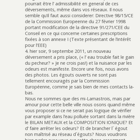
pourrait être l’ admissibilité en general de ces
déversements, même dans vos réseaux. Il nous
semble qu’il faut aussi considerer: Directive 98/15/CE
de la Commission Europeenne du 27 février 1998
portant modification de la directive 91/271/CEE du
Conseil en ce qui concerne certaines prescriptions
fixées à son annexe I (Texte présentant de l’intérêt
pour l’EEE)
4. hier soir, 9 septembe 2011, un nouveau
déversement a pris place, (« l’ eau trouble fait le gain
du pecheur? » Je ne crois pas!) et la nuisance par les
odeurs est manifeste. Encore une fois, nous avons
des photos. Les égouts ouverts ne sont pas
tellement encouragés par la Commission
Européenne, comme je sais bien de mes contacts la-
bas.
Nous ne sommes que des mi-Lamastrois, mais par
amour pour cette belle ville nous osons quand même
vous proposer si ce ne serait pas logique de vérifier
par example dans l’eau polluée sortant dans la rivière
le BILAN METAUX et la COMPOSITION IONIQUE? Et
d’ faire arrêter les odeurs? Et de brancher l´ égout
non maîtrisé au réseau d´égouts? Nous voudrons