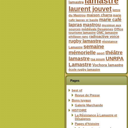
lamastre
lamastre
laurent jouvet
lettre
maison charra
du Mastrou
marie
marie café
cafe lapras st basile
lapras
mastrou
musique aux
sources
médiévale Desaignes
Office
tourisme lamastre
OMC lamastre
radioactive voice
philippe ranc
rugby lamastre
résistance
semaine
Lamastre
mémorielle
théâtre
sport
lamastre
UNRPA
tsa poum
Lamastre
Vochora lamastre
école rugby lamastre
Pages
best of
Revue de Presse
Bons tuyaux
Galerie Marchande
HISTOIRE
La Résistance à Lamastre et
Désaignes
Pages d’histoire