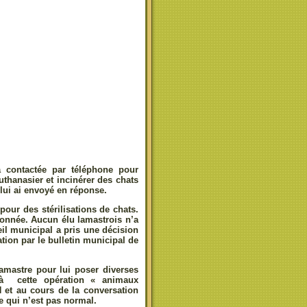
 contactée par téléphone pour
uthanasier et incinérer des chats
 lui ai envoyé en réponse.
our des stérilisations de chats.
donnée. Aucun élu lamastrois n’a
eil municipal a pris une décision
tion par le bulletin municipal de
amastre pour lui poser diverses
à cette opération « animaux
et au cours de la conversation
e qui n’est pas normal.