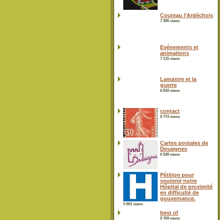
Couteau l’Ardéchois
7 305 views
Evénements et
animations
7 115 views
Lamastre et la
guerre
6 818 views
contact
6 774 views
Cartes postales de
Desaignes
6 528 views
Pétition pour
soutenir notre
Hôpital de proximité
en difficulté de
gouvernance.
5 891 views
best of
5 769 views