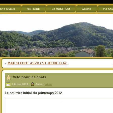
ons tuyaux
HISTOIRE
Le MASTROU
Galerie
Vie Ass
«
MATCH FOOT ASVD / ST JEURE D AY.
Veto pour les chats
1 février 2013 |
Auteur:
admin
Le courrier initial du printemps 2012