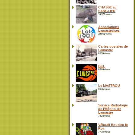
CHASSE au
SANGLIER
10 977 views
Associations
Lamastroises
10 562 views
Cartes postales de
Lamastre
9 659 views
BCL
8 693 views
Le MASTROU
8 045 views
Service Radiologie
de l’Hôpital de
Lamastre
7 824 views
Vélorail Boucieu le
Roi.
7 415 views