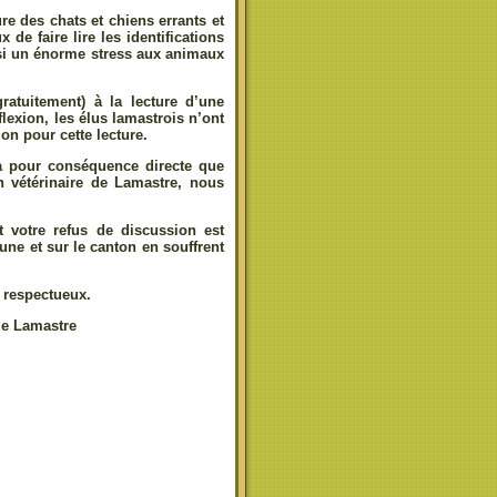
re des chats et chiens errants et
 de faire lire les identifications
nsi un énorme stress aux animaux
gratuitement) à la lecture d’une
flexion, les élus lamastrois n’ont
on pour cette lecture.
ra pour conséquence directe que
 vétérinaire de Lamastre, nous
 votre refus de discussion est
ne et sur le canton en souffrent
 respectueux.
de Lamastre