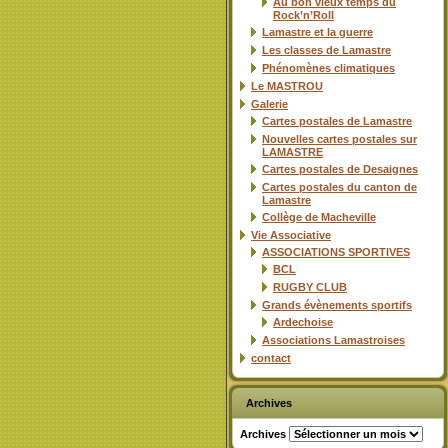
Au bon vieux temps du
Rock’n’Roll
Lamastre et la guerre
Les classes de Lamastre
Phénomènes climatiques
Le MASTROU
Galerie
Cartes postales de Lamastre
Nouvelles cartes postales sur
LAMASTRE
Cartes postales de Desaignes
Cartes postales du canton de
Lamastre
Collège de Macheville
Vie Associative
ASSOCIATIONS SPORTIVES
BCL
RUGBY CLUB
Grands évènements sportifs
Ardechoise
Associations Lamastroises
contact
Archives
Archives