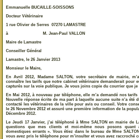
Emmanuelle BUCAILLE-SOISSONS
Docteur Vétérinaire
1 rue Olivier de Serres 07270 LAMASTRE
à M. Jean-Paul VALLON
Maire de Lamastre
Conseiller Général
Lamastre, le 26 Janvier 2013
Monsieur le Maire,
En Avril 2012, Madame SALTON, votre secrétaire de mairie, m’a
connaître les tarifs que notre cabinet vétérinaire demanderait pour e
capturés sur la voie publique. Je vous joins copie du courrier que je
En Mai 2012, à nouveau par téléphone, elle m’a demandé nos tarifs p
Nouvelle réponse écrite de ma part à laquelle aucune suite n’a été 
contacté les vétérinaires de la ville pour avis ou conseil. Votre cons
le 26 Novembre 2012 et assuré une première information de la popula
Décembre 2012.
Le Jeudi 17 Janvier, j’ai téléphoné à Mme SALTON en mairie de L
questions que mes clients et moi-même nous posons quant 
domestiques errants ». Vous étiez dans le bureau de Mme SALTON 
vous avez pris le téléphone pour m’insulter et vous avez raccroché c