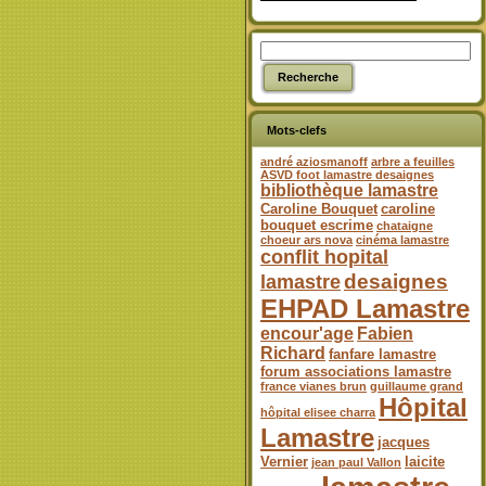
Mots-clefs
andré aziosmanoff
arbre a feuilles
ASVD foot lamastre desaignes
bibliothèque lamastre
Caroline Bouquet
caroline
bouquet escrime
chataigne
choeur ars nova
cinéma lamastre
conflit hopital
desaignes
lamastre
EHPAD Lamastre
encour'age
Fabien
Richard
fanfare lamastre
forum associations lamastre
france vianes brun
guillaume grand
Hôpital
hôpital elisee charra
Lamastre
jacques
Vernier
laicite
jean paul Vallon