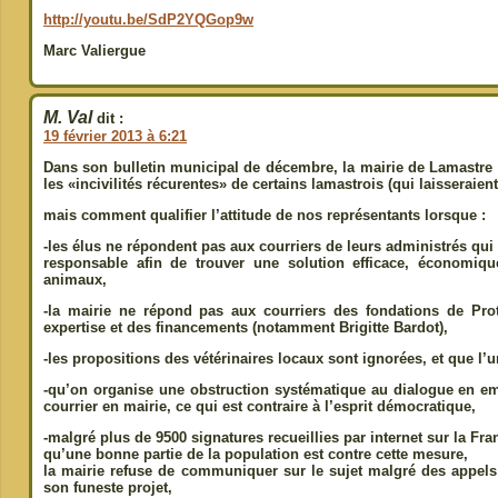
http://youtu.be/SdP2YQGop9w
Marc Valiergue
M. Val
dit :
19 février 2013 à 6:21
Dans son bulletin municipal de décembre, la mairie de Lamastre
les «incivilités récurentes» de certains lamastrois (qui laisseraie
mais comment qualifier l’attitude de nos représentants lorsque :
-les élus ne répondent pas aux courriers de leurs administrés qui
responsable afin de trouver une solution efficace, économiqu
animaux,
-la mairie ne répond pas aux courriers des fondations de Prot
expertise et des financements (notamment Brigitte Bardot),
-les propositions des vétérinaires locaux sont ignorées, et que l’
-qu’on organise une obstruction systématique au dialogue en em
courrier en mairie, ce qui est contraire à l’esprit démocratique,
-malgré plus de 9500 signatures recueillies par internet sur la Fra
qu’une bonne partie de la population est contre cette mesure,
la mairie refuse de communiquer sur le sujet malgré des appels 
son funeste projet,