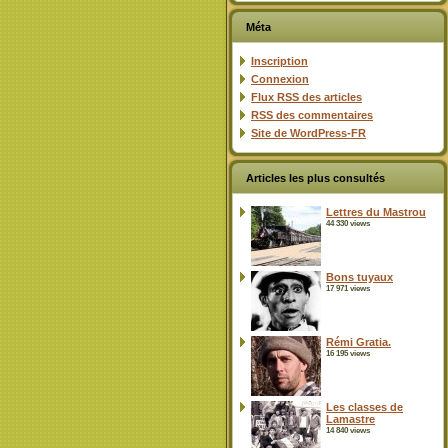
Méta
Inscription
Connexion
Flux
RSS
des articles
RSS
des commentaires
Site de WordPress-FR
Articles les plus consultés
Lettres du Mastrou
44 330 views
Bons tuyaux
17 971 views
Rémi Gratia.
16 195 views
Les classes de
Lamastre
14 840 views