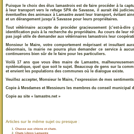
Puisque le choix des élus lamastrois est de faire procéder à la captu
à leur transport vers le refuge SPA de Savasse, il aurait été judicieux
éventuelles des animaux à Lamastre avant leur transport, évitant ai
et un dérangement jusqu’à Savasse pour leurs propriétaires.
Tout vétérinaire accepte de procéder gracieusement (c’est-à-dire 
identification puis à la recherche du propriétaire. Au cours de leur ré
pas jugé utile de demander aux vétérinaires lamastrois leur coopérati
Monsieur le Maire, votre comportement méprisant et insultant au
désormais, la mairie ne pourra plus demander ce service à aucun
continuerons bien sûr de le faire pour les particuliers.
Voilà 17 ans que vous êtes maire de Lamastre, malheureusement
systématique, quel que soit le sujet. Beaucoup de gens sur la commu
et envient les populations des communes où le dialogue existe.
Veuillez accepter, Monsieur le Maire, l’expression de mes sentiments
Copie à Mesdames et Messieurs les membres du conseil municipal 
Copie au site « lamastre.net »
Articles sur le même sujet ou presque :
Chasse aux chiens et chats.
Chats Libres Lamastre