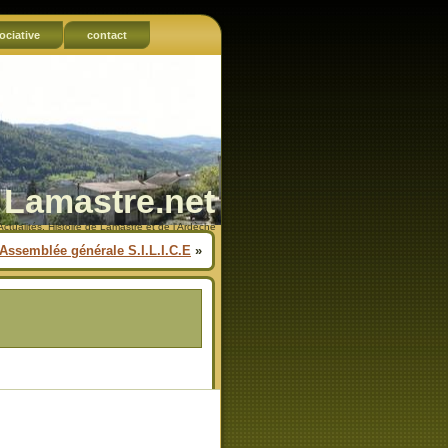
ociative
contact
Lamastre.net
Actualités, Histoire de Lamastre et de l'Ardèche
Assemblée générale S.I.L.I.C.E
»