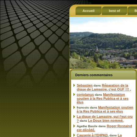
Accueil
best of
B
Derniers commentaires
Sebastien
Réparation de la
dans
digue de Lamastre, c’est OUF !!! ,
coriolanus
Manifestation
dans
soutien à la Res Publica et à ses
élus
Manifestation soutien
francois
dans
à la Res Publica et à ses élus
La digue de Lamastre, qui l’eut cru
Le Doux bien nommé.
?
dans
Roger Rostaind
Agathe Basile
dans
est décédé.
Causerie à l’EHPAD.
La
dans