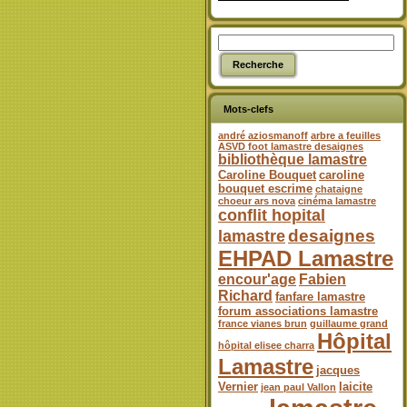
Mots-clefs
andré aziosmanoff
arbre a feuilles
ASVD foot lamastre desaignes
bibliothèque lamastre
Caroline Bouquet
caroline
bouquet escrime
chataigne
choeur ars nova
cinéma lamastre
conflit hopital
desaignes
lamastre
EHPAD Lamastre
encour'age
Fabien
Richard
fanfare lamastre
forum associations lamastre
france vianes brun
guillaume grand
Hôpital
hôpital elisee charra
Lamastre
jacques
Vernier
laicite
jean paul Vallon