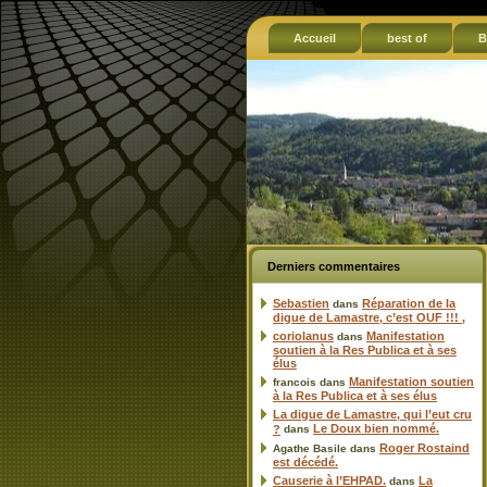
Accueil
best of
B
Derniers commentaires
Sebastien
Réparation de la
dans
digue de Lamastre, c’est OUF !!! ,
coriolanus
Manifestation
dans
soutien à la Res Publica et à ses
élus
Manifestation soutien
francois
dans
à la Res Publica et à ses élus
La digue de Lamastre, qui l’eut cru
Le Doux bien nommé.
?
dans
Roger Rostaind
Agathe Basile
dans
est décédé.
Causerie à l’EHPAD.
La
dans