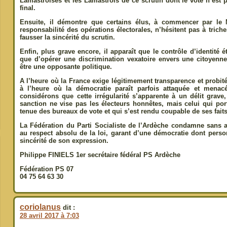
Lamastroises et les Lamastrois de ce scrutin dont le vote n’est 
final.
Ensuite, il démontre que certains élus, à commencer par le
responsabilité des opérations électorales, n’hésitent pas à triche
fausser la sincérité du scrutin.
Enfin, plus grave encore, il apparaît que le contrôle d’identité éta
que d’opérer une discrimination vexatoire envers une citoyen
être une opposante politique.
A l’heure où la France exige légitimement transparence et probit
à l’heure où la démocratie paraît parfois attaquée et mena
considérons que cette irrégularité s’apparente à un délit grave
sanction ne vise pas les électeurs honnêtes, mais celui qui por
tenue des bureaux de vote et qui s’est rendu coupable de ses faits
La Fédération du Parti Socialiste de l’Ardèche condamne sans a
au respect absolu de la loi, garant d’une démocratie dont perso
sincérité de son expression.
Philippe FINIELS 1er secrétaire fédéral PS Ardèche
Fédération PS 07
04 75 64 63 30
coriolanus
dit :
28 avril 2017 à 7:03