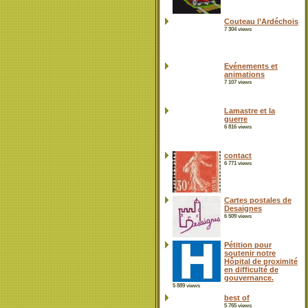
Couteau l’Ardéchois
7 304 views
Evénements et
animations
7 107 views
Lamastre et la
guerre
6 816 views
contact
6 771 views
Cartes postales de
Desaignes
6 509 views
Pétition pour
soutenir notre
Hôpital de proximité
en difficulté de
gouvernance.
5 889 views
best of
5 765 views