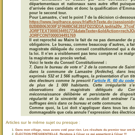
départementaux et nationaux sans autre effet puisque
d’arrivée des candidats et donc la qualification d’Emm
pour le second tour.
Pour Lamastre, c’est le point 7 de la décision ci-dessous
https://www.legifrance.gouv.
fr/affichTexte.do;jsessionid=
B2BBB063030F1F068BC6E281FD215D
1A.tpdila20v_3?cid
JORFTEXT000034491773&
dateTexte=&oldAction=rechJO
JORFCONT000034491769
Il est reproché au Maire le fait de ne pas demander de p
obligatoire.
Le bureau, comme beaucoup d’autres, a fait 
magistrate déléguée du conseil constitutionnel qui a 
la loi. Il n’en a visiblement pas tenu compte et ce malg
la magistrate au procès verbal.
Voici le texte du Conseil Constitutionnel :
7. Dans le bureau de vote n° 2 de la commune de Saint
dans la commune de Lamastre (Ardèche), dans lesq
exprimés 532 et 1 566 suffrages, la présentation d’un titr
des électeurs comme le prescrit l’
article R. 60 du code
de plus de 1 000 habitants. Cette irrégularité s’
observations des magistrats délégués du Conse
méconnaissance délibérée et persistante de disposi
régularité et la sincérité du scrutin doit entraîner l
suffrages
émis dans ce bureau et cette commune.
Comme quoi, la Loi doit s’appliquer dans tous les doma
dommageable que cela annule l’expression des électrice
Articles sur le même sujet ou presque :
Dans mon village, nous avons voté pour rien. Les résultats du premier tour ont é
ÉLECTION PRÉSIDENTIELLE, Rendons à César ce qui appartient à César !!!