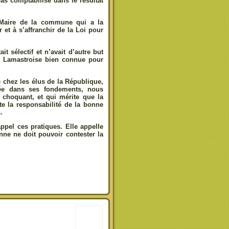
pas comptabilisé dans le résultat
 Maire de la commune qui a la
r et à s’affranchir de la Loi pour
it sélectif et n’avait d’autre but
ne Lamastroise bien connue pour
é chez les élus de la République,
cée dans ses fondements, nous
, choquant, et qui mérite que la
te la responsabilité de la bonne
.
ppel ces pratiques. Elle appelle
nne ne doit pouvoir contester la