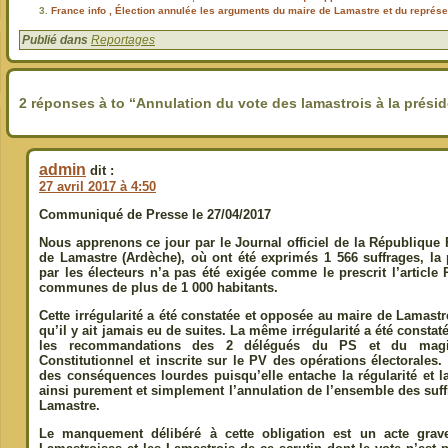
France info , Élection annulée les arguments du maire de Lamastre et du représe
Publié dans
Reportages
2 réponses à to “Annulation du vote des lamastrois à la préside
admin
dit :
27 avril 2017 à 4:50
Communiqué de Presse le 27/04/2017
Nous apprenons ce jour par le Journal officiel de la Républiqu
de Lamastre (Ardèche), où ont été exprimés 1 566 suffrages, la p
par les électeurs n’a pas été exigée comme le prescrit l’article
communes de plus de 1 000 habitants.
Cette irrégularité a été constatée et opposée au maire de Lamast
qu’il y ait jamais eu de suites. La même irrégularité a été consta
les recommandations des 2 délégués du PS et du magis
Constitutionnel et inscrite sur le PV des opérations électorales
des conséquences lourdes puisqu’elle entache la régularité et la
ainsi purement et simplement l’annulation de l’ensemble des su
Lamastre.
Le manquement délibéré à cette obligation est un acte grave.