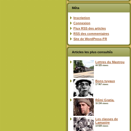
Méta
Inscription
Connexion
Flux
RSS
des articles
RSS
des commentaires
Site de WordPress-FR
Articles les plus consultés
Lettres du Mastrou
44 325 views
Bons tuyaux
17 967 views
Rémi Gratia.
16 194 views
Les classes de
Lamastre
14 828 views