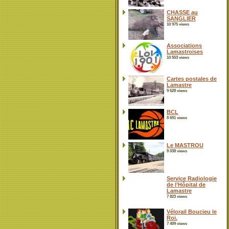
CHASSE au
SANGLIER
10 975 views
Associations
Lamastroises
10 553 views
Cartes postales de
Lamastre
9 628 views
BCL
8 691 views
Le MASTROU
8 038 views
Service Radiologie
de l’Hôpital de
Lamastre
7 823 views
Vélorail Boucieu le
Roi.
7 409 views