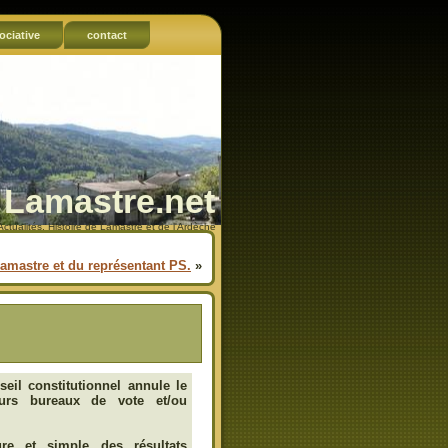
ociative
contact
Lamastre.net
Actualités, Histoire de Lamastre et de l'Ardèche
Lamastre et du représentant PS.
»
eil constitutionnel annule le
ieurs bureaux de vote et/ou
ure et simple des résultats