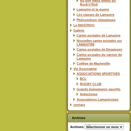
Au bon vieux temps du
Rock’n’Roll
Lamastre et la guerre
Les classes de Lamastre
Phénomènes climatiques
Le MASTROU
Galerie
Cartes postales de Lamastre
Nouvelles cartes postales sur
LAMASTRE
Cartes postales de Desaignes
Cartes postales du canton de
Lamastre
Collège de Macheville
Vie Associative
ASSOCIATIONS SPORTIVES
BCL
RUGBY CLUB
Grands évènements sportifs
Ardechoise
Associations Lamastroises
contact
Archives
Archives