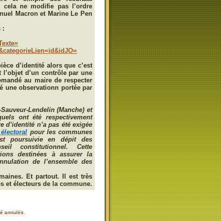
 cela ne modifie pas l’ordre
anuel Macron et Marine Le Pen
 :
Texte=
&
categorieLien=id&idJO=
ièce d’identité alors que c’est
l’objet d’un contrôle par une
demandé au maire de respecter
ré une observationn portée par
-Sauveur-Lendelin (Manche) et
uels ont été respectivement
e d’identité n’a pas été exigée
 électoral
pour les communes
est poursuivie en dépit des
il constitutionnel
. Cette
tions destinées à assurer la
’annulation de l’ensemble des
ines. Et partout. Il est très
s et électeurs de la commune.
té annulés.