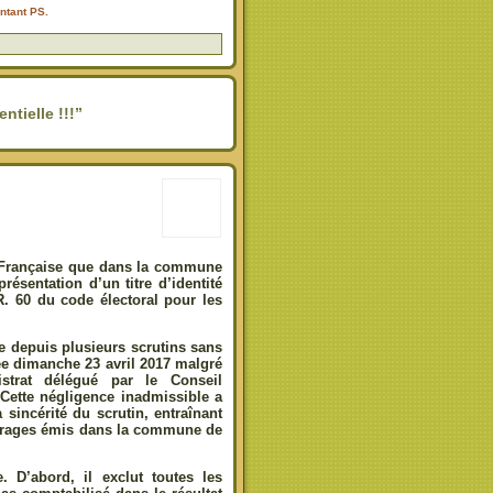
ntant PS.
ntielle !!!”
e Française que dans la commune
résentation d’un titre d’identité
 R. 60 du code électoral pour les
re depuis plusieurs scrutins sans
tée dimanche 23 avril 2017 malgré
trat délégué par le Conseil
. Cette négligence inadmissible a
 sincérité du scrutin, entraînant
ffrages émis dans la commune de
 D’abord, il exclut toutes les