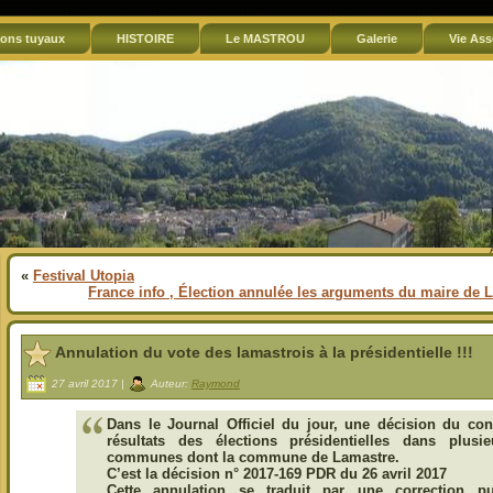
ons tuyaux
HISTOIRE
Le MASTROU
Galerie
Vie Ass
«
Festival Utopia
France info , Élection annulée les arguments du maire de 
Annulation du vote des lamastrois à la présidentielle !!!
27 avril 2017 |
Auteur:
Raymond
Dans le Journal Officiel du jour, une décision du cons
résultats des élections présidentielles dans plus
communes dont la commune de Lamastre.
C’est la décision
n° 2017-169 PDR du 26 avril 2017
Cette annulation se traduit par une correction p