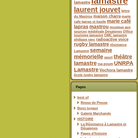
lamastre
lamastre
laurent jouvet
lettre
maison charra
du Mastrou
marie
marie café
cafe lapras st basile
lapras
mastrou
musique aux
sources
médiévale Desaignes
Office
tourisme lamastre
OMC lamastre
radioactive voice
philippe ranc
rugby lamastre
résistance
semaine
Lamastre
mémorielle
théâtre
sport
lamastre
UNRPA
tsa poum
Lamastre
Vochora lamastre
école rugby lamastre
Pages
best of
Revue de Presse
Bons tuyaux
Galerie Marchande
HISTOIRE
La Résistance à Lamastre et
Désaignes
Pages d’histoire