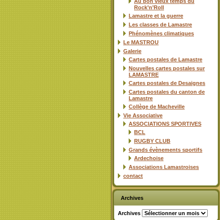
Au bon vieux temps du
Rock’n’Roll
Lamastre et la guerre
Les classes de Lamastre
Phénomènes climatiques
Le MASTROU
Galerie
Cartes postales de Lamastre
Nouvelles cartes postales sur
LAMASTRE
Cartes postales de Desaignes
Cartes postales du canton de
Lamastre
Collège de Macheville
Vie Associative
ASSOCIATIONS SPORTIVES
BCL
RUGBY CLUB
Grands évènements sportifs
Ardechoise
Associations Lamastroises
contact
Archives
Archives