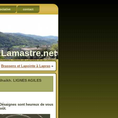
ociative
contact
Lamastre.net
Actualités, Histoire de Lamastre et de l'Ardèche
Brassens et Lapointe à Lapras
»
a Shaikh. LIGNES AGILES
x Désaignes sont heureux de vous
oût.