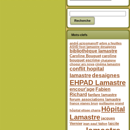
Mots-clefs
andré aziosmanoff
arbre a feuilles
ASVD foot lamastre desaignes
bibliothèque lamastre
Caroline Bouquet
caroline
bouquet escrime
chataigne
choeur ars nova
cinéma lamastre
conflit hopital
desaignes
lamastre
EHPAD Lamastre
encour'age
Fabien
Richard
fanfare lamastre
forum associations lamastre
france vianes brun
guillaume grand
Hôpital
hôpital elisee charra
Lamastre
jacques
Vernier
laicite
jean paul Vallon