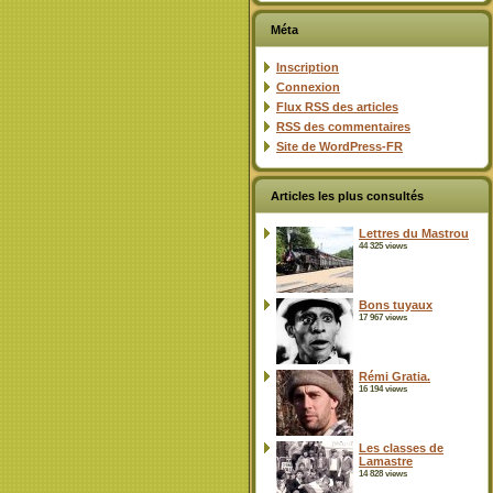
Méta
Inscription
Connexion
Flux
RSS
des articles
RSS
des commentaires
Site de WordPress-FR
Articles les plus consultés
Lettres du Mastrou
44 325 views
Bons tuyaux
17 967 views
Rémi Gratia.
16 194 views
Les classes de
Lamastre
14 828 views