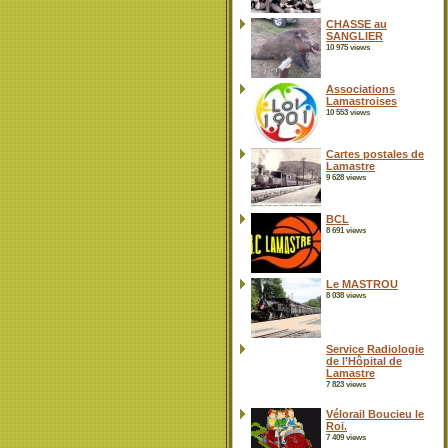
CHASSE au
SANGLIER
10 975 views
Associations
Lamastroises
10 553 views
Cartes postales de
Lamastre
9 628 views
BCL
8 691 views
Le MASTROU
8 038 views
Service Radiologie
de l’Hôpital de
Lamastre
7 823 views
Vélorail Boucieu le
Roi.
7 409 views