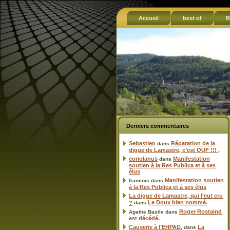
Accueil
best of
B
Derniers commentaires
Sebastien
Réparation de la
dans
digue de Lamastre, c’est OUF !!! ,
coriolanus
Manifestation
dans
soutien à la Res Publica et à ses
élus
Manifestation soutien
francois
dans
à la Res Publica et à ses élus
La digue de Lamastre, qui l’eut cru
Le Doux bien nommé.
?
dans
Roger Rostaind
Agathe Basile
dans
est décédé.
Causerie à l’EHPAD.
La
dans