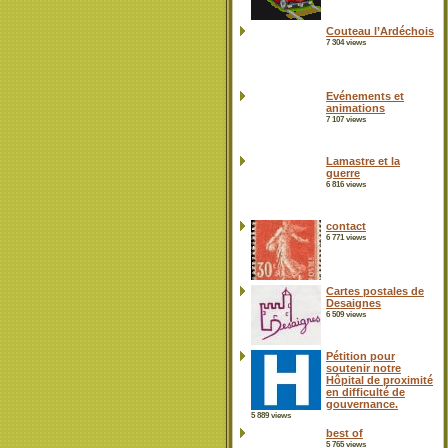
Couteau l’Ardéchois
7 304 views
Evénements et
animations
7 107 views
Lamastre et la
guerre
6 816 views
contact
6 771 views
Cartes postales de
Desaignes
6 509 views
Pétition pour
soutenir notre
Hôpital de proximité
en difficulté de
gouvernance.
5 889 views
best of
5 765 views