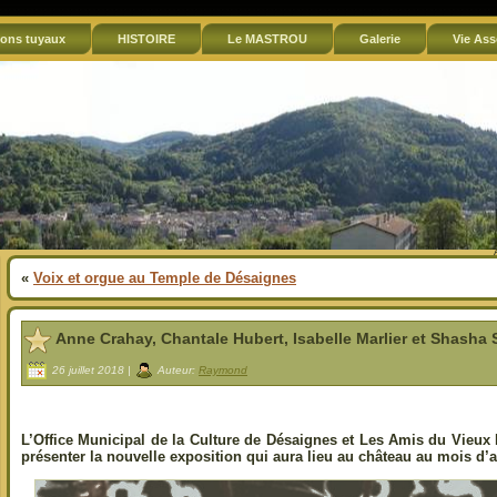
ons tuyaux
HISTOIRE
Le MASTROU
Galerie
Vie Ass
«
Voix et orgue au Temple de Désaignes
Anne Crahay, Chantale Hubert, Isabelle Marlier et Shash
26 juillet 2018 |
Auteur:
Raymond
L’Office Municipal de la Culture de Désaignes et Les Amis du Vieu
présenter la nouvelle exposition qui aura lieu au château au mois d’a