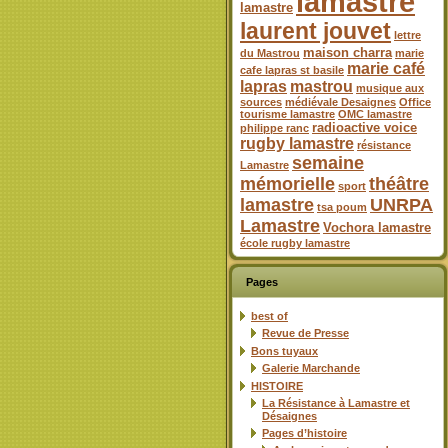
lamastre
lamastre
laurent jouvet
lettre
maison charra
du Mastrou
marie
marie café
cafe lapras st basile
lapras
mastrou
musique aux
sources
médiévale Desaignes
Office
tourisme lamastre
OMC lamastre
radioactive voice
philippe ranc
rugby lamastre
résistance
semaine
Lamastre
mémorielle
théâtre
sport
lamastre
UNRPA
tsa poum
Lamastre
Vochora lamastre
école rugby lamastre
Pages
best of
Revue de Presse
Bons tuyaux
Galerie Marchande
HISTOIRE
La Résistance à Lamastre et
Désaignes
Pages d’histoire